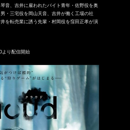
川琴音、吉井に雇われたバイト青年・佐野役を奥
る男・三宅役を岡山天音、吉井が働く工場の社
吉井を転売業に誘う先輩・村岡役を窪田正孝が演
0:00より配信開始