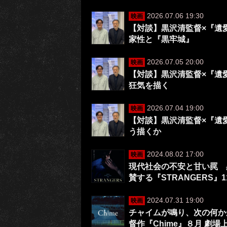
2026.07.06 19:30
映画
【対談】黒沢清監督×『遺
家性と『黒牢城』
2026.07.05 20:00
映画
【対談】黒沢清監督×『遺
狂気を描く
2026.07.04 19:00
映画
【対談】黒沢清監督×『遺
う描くか
2024.08.02 17:00
映画
現代社会の不安と甘い罠 
賛する『STRANGERS』
2024.07.31 19:00
映画
チャイムが鳴り、次の何か
督作『Chime』８月 劇場