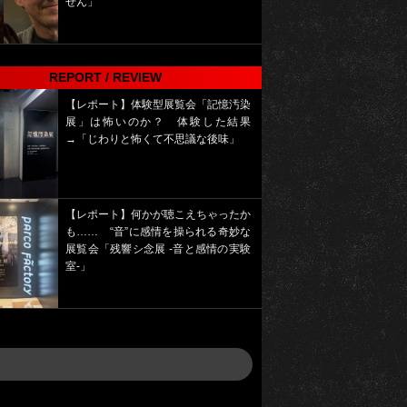
せん」
REPORT / REVIEW
【レポート】体験型展覧会「記憶汚染
展」は怖いのか？ 体験した結果
→「じわりと怖くて不思議な後味」
【レポート】何かが聴こえちゃったか
も…… “音”に感情を操られる奇妙な
展覧会「残響シ念展 -⾳と感情の実験
室-」