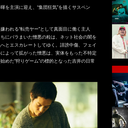
暉を主演に迎え、“集団狂気”を描くサスペン
嫌われる“転売ヤー”として真面目に働く主人
うちにバラまいた憎悪の粒は、ネット社会の闇を
気へとエスカレートしてゆく。誹謗中傷、フェイ
ルによって拡がった憎悪は、実体をもった不特定
始めた“狩りゲーム”の標的となった吉井の日常