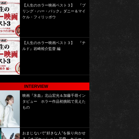
【人生のホラー映画ベスト３】 『ブ
リング・ハー・バック』ダニー＆マイ
ケル・フィリッポウ
【人生のホラー映画ベスト３】 『チ
ルド』岩崎裕介監督 編
INTERVIEW
映画『氷血』北山宏光＆加藤千尋イン
タビュー ホラー作品初挑戦で見えた
もの
おまじないで“好きな人”を振り向かせ