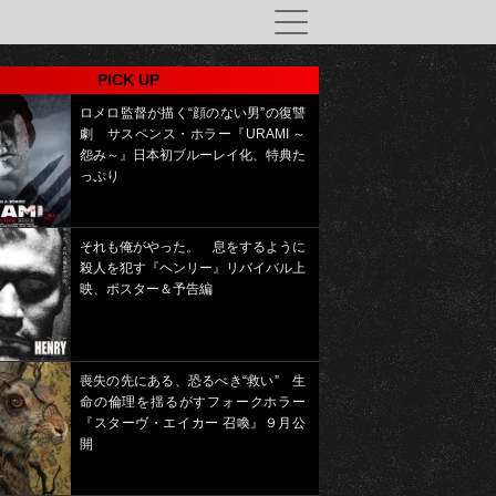
PICK UP
ロメロ監督が描く“顔のない男”の復讐
劇 サスペンス・ホラー『URAMI ～
怨み～』日本初ブルーレイ化、特典た
っぷり
それも俺がやった。 息をするように
殺人を犯す『ヘンリー』リバイバル上
映、ポスター＆予告編
喪失の先にある、恐るべき“救い” 生
命の倫理を揺るがすフォークホラー
『スターヴ・エイカー 召喚』９月公
開