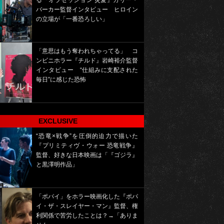
る『オブセッション 災愛』カリー・
バーカー監督インタビュー ヒロイン
の立場が「一番恐ろしい」
「意思はもう奪われちゃってる」 コ
ンビニホラー『チルド』岩崎裕介監督
インタビュー “仕組みに支配された
毎日”に感じた恐怖
EXCLUSIVE
“恐竜×戦争”を圧倒的迫力で描いた
『プリミティヴ・ウォー 恐竜戦争』
監督、好きな日本映画は「『ゴジラ』
と黒澤明作品」
「ポパイ」をホラー映画化した『ポパ
イ・ザ・スレイヤー・マン』監督、権
利関係で苦労したことは？→「ありま