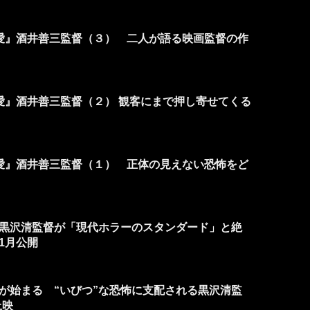
愛』酒井善三監督（３） 二人が語る映画監督の作
愛』酒井善三監督（２） 観客にまで押し寄せてくる
愛』酒井善三監督（１） 正体の見えない恐怖をど
黒沢清監督が「現代ホラーのスタンダード」と絶
11月公開
が始まる “いびつ”な恐怖に支配される黒沢清監
上映