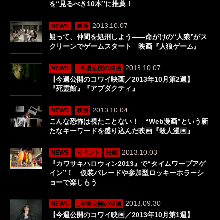
を“見るべき10本”に推薦！
2013.10.07
NEWS
映画
疑って、仲間を処刑しよう――命がけの“人狼”がス
クリーンでゲームスタート 映画『人狼ゲーム』
2013.10.07
NEWS
_今週公開の映画
【今週公開のコワイ映画／2013年10月第2週】
『死霊館』『アブダクティ』
2013.10.04
NEWS
映画
こんな恐怖は視たことない！ “Web漫画”という新
たなキーワードを盛り込んだ映画『殺人漫画』
2013.10.03
NEWS
イベント
映画
『カワサキハロウィン2013』で“タイムワープアゲ
イン”！ 仮装パレードや参加型ロッキーホラーシ
ョーで楽しもう
2013.09.30
NEWS
_今週公開の映画
【今週公開のコワイ映画／2013年10月第1週】