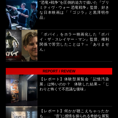
“恐竜×戦争”を圧倒的迫力で描いた『プリ
ミティヴ・ウォー 恐竜戦争』監督、好き
な日本映画は「『ゴジラ』と黒澤明作
品」
「ポパイ」をホラー映画化した『ポパ
イ・ザ・スレイヤー・マン』監督、権利
関係で苦労したことは？→「ありませ
ん」
REPORT / REVIEW
【レポート】体験型展覧会「記憶汚染
展」は怖いのか？ 体験した結果→「じ
わりと怖くて不思議な後味」
【レポート】何かが聴こえちゃったか
も…… “音”に感情を操られる奇妙な展覧