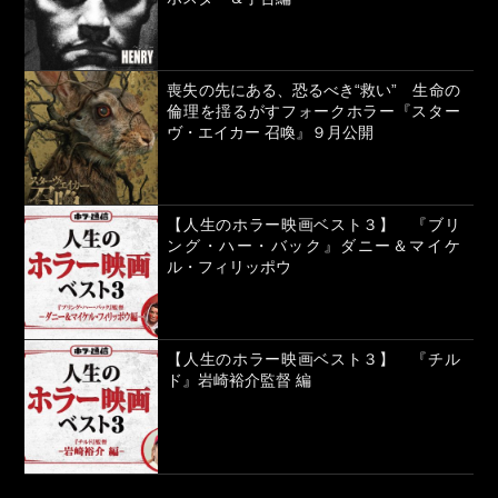
喪失の先にある、恐るべき“救い” 生命の
倫理を揺るがすフォークホラー『スター
ヴ・エイカー 召喚』９月公開
【人生のホラー映画ベスト３】 『ブリ
ング・ハー・バック』ダニー＆マイケ
ル・フィリッポウ
【人生のホラー映画ベスト３】 『チル
ド』岩崎裕介監督 編