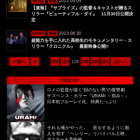
2013.09.09
NEWS
映画
【速報】『サプライズ』の監督＆キャストが贈るス
リラー『ビューティフル・ダイ』 11月30日公開決
定
2013.08.30
NEWS
映画
超能力を手に入れた高校生のモキュメンタリー・ス
リラー『クロニクル』 最新映像公開!!
« 前へ
1
…
126
127
128
129
130
131
次へ »
PICK UP
ロメロ監督が描く“顔のない男”の復讐劇
サスペンス・ホラー『URAMI ～怨み～』
日本初ブルーレイ化、特典たっぷり
それも俺がやった。 息をするように殺
人を犯す『ヘンリー』リバイバル上映、
ポスター＆予告編