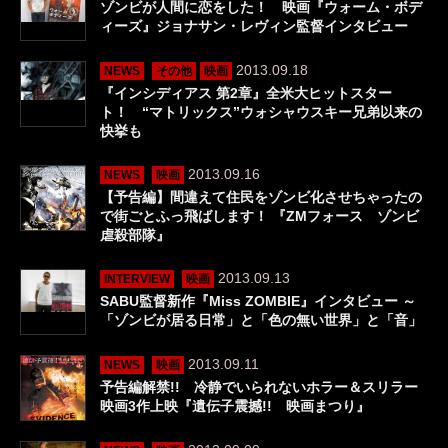
ゾンビが人間に恋をした！ 映画『ウォーム・ボデ
ィーズ』ジョナサン・レヴィン監督インタビュー
2013.09.18
NEWS
その他
映画
『インシディアス 第2章』全米大ヒットスター
ト！ “マトリックス”ウォシャウスキー兄弟以来の
快挙も
2013.09.16
NEWS
映画
【予告編】間違えて住民をゾンビ化させちゃったの
で街ごとふっ飛ばします！ 『ZMフォース ゾンビ
虐殺部隊』
2013.09.13
INTERVIEW
映画
SABU監督新作『Miss ZOMBIE』インタビュー ～
「ゾンビが居る日常」と「色の無い世界」と「音」
2013.09.11
NEWS
映画
予告編解禁!! 冷静でいられないホラー＆スリラー
映画3作上映『遺伝子震撼!! 映画まつり』