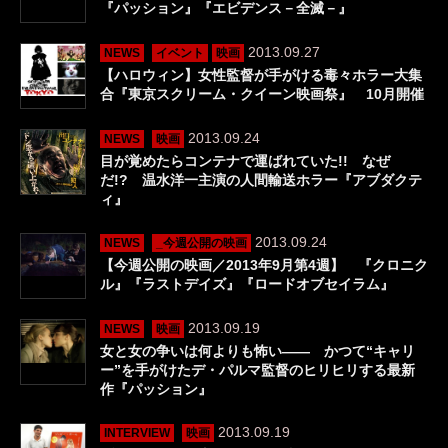
『パッション』『エビデンス－全滅－』
2013.09.27
NEWS
イベント
映画
【ハロウィン】女性監督が手がける毒々ホラー大集
合『東京スクリーム・クイーン映画祭』 10月開催
2013.09.24
NEWS
映画
目が覚めたらコンテナで運ばれていた!! なぜ
だ!? 温水洋一主演の人間輸送ホラー『アブダクテ
ィ』
2013.09.24
NEWS
_今週公開の映画
【今週公開の映画／2013年9月第4週】 『クロニク
ル』『ラストデイズ』『ロードオブセイラム』
2013.09.19
NEWS
映画
女と女の争いは何よりも怖い―― かつて“キャリ
ー”を手がけたデ・パルマ監督のヒリヒリする最新
作『パッション』
2013.09.19
INTERVIEW
映画