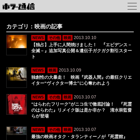
カテゴリ：映画の記事
2013.10.10
NEWS
その他
映画
【独占】上手に人間焼けました！ 『エビデンス－
全滅－』追加写真公開＆遺伝子ガクガク割引スター
ト
2013.10.09
NEWS
映画
独創性の大暴走！ 映画『武器人間』の最狂クリエ
イター“ヴィクター博士”に心奪われよう
2013.10.07
NEWS
その他
映画
“はらわたフリーク”がニコ生で徹底討論！ 『死霊
のはらわた』リメイク版は是か非か？ 清水崇監督
らが登場
2013.10.07
NEWS
その他
映画
最強の映画オタク・タランティーノが『死霊館』