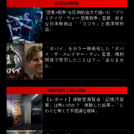
EXCLUSIVE
“恐竜×戦争”を圧倒的迫力で描いた『プリ
ミティヴ・ウォー 恐竜戦争』監督、好き
な日本映画は「『ゴジラ』と黒澤明作
品」
「ポパイ」をホラー映画化した『ポパ
イ・ザ・スレイヤー・マン』監督、権利
関係で苦労したことは？→「ありませ
ん」
REPORT / REVIEW
【レポート】体験型展覧会「記憶汚染
展」は怖いのか？ 体験した結果→「じ
わりと怖くて不思議な後味」