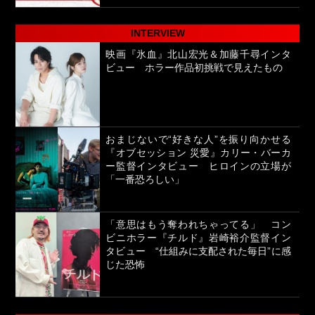
INTERVIEW
映画『氷血』北山宏光＆加藤千尋インタ
ビュー ホラー作品初挑戦で見えたもの
おまじないで“好きな人”を振り向かせる
『オブセッション 災愛』カリー・バーカ
ー監督インタビュー ヒロインの立場が
「一番恐ろしい」
「意思はもう奪われちゃってる」 コン
ビニホラー『チルド』岩崎裕介監督イン
タビュー “仕組みに支配された毎日”に感
じた恐怖