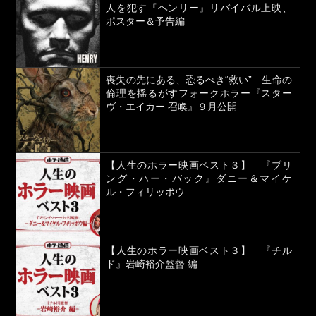
人を犯す『ヘンリー』リバイバル上映、
ポスター＆予告編
喪失の先にある、恐るべき“救い” 生命の
倫理を揺るがすフォークホラー『スター
ヴ・エイカー 召喚』９月公開
【人生のホラー映画ベスト３】 『ブリ
ング・ハー・バック』ダニー＆マイケ
ル・フィリッポウ
【人生のホラー映画ベスト３】 『チル
ド』岩崎裕介監督 編