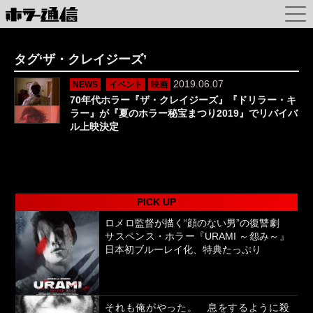
タグ‘ザ・クレイジーズ’
2019.06.07
NEWS
イベント
映画
70年代ホラー『ザ・クレイジーズ』『ドリラー・キ
ラー』が『夏のホラー秘宝まつり2019』でリバイバ
ル上映決定
PICK UP
ロメロ監督が描く“顔のない男”の復讐劇
サスペンス・ホラー『URAMI ～怨み～』
日本初ブルーレイ化、特典たっぷり
それも俺がやった。 息をするように殺