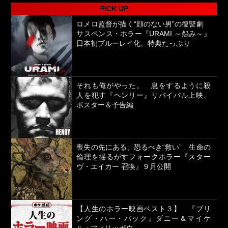
PICK UP
ロメロ監督が描く“顔のない男”の復讐劇
サスペンス・ホラー『URAMI ～怨み～』
日本初ブルーレイ化、特典たっぷり
それも俺がやった。 息をするように殺
人を犯す『ヘンリー』リバイバル上映、
ポスター＆予告編
喪失の先にある、恐るべき“救い” 生命の
倫理を揺るがすフォークホラー『スター
ヴ・エイカー 召喚』９月公開
【人生のホラー映画ベスト３】 『ブリ
ング・ハー・バック』ダニー＆マイケ