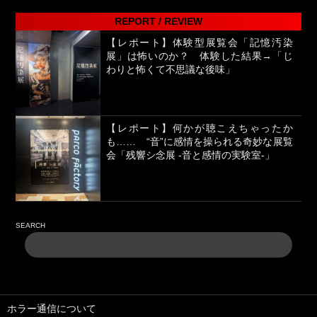
REPORT / REVIEW
【レポート】体験型展覧会「記憶汚染
展」は怖いのか？ 体験した結果→「じ
わりと怖くて不思議な後味」
【レポート】何かが聴こえちゃったか
も…… “音”に感情を操られる奇妙な展覧
会「残響シ念展 -⾳と感情の実験室-」
SEARCH
ホラー通信について