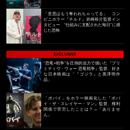
「意思はもう奪われちゃってる」 コン
ビニホラー『チルド』岩崎裕介監督イン
タビュー “仕組みに支配された毎日”に感
じた恐怖
EXCLUSIVE
“恐竜×戦争”を圧倒的迫力で描いた『プリ
ミティヴ・ウォー 恐竜戦争』監督、好き
な日本映画は「『ゴジラ』と黒澤明作
品」
「ポパイ」をホラー映画化した『ポパ
イ・ザ・スレイヤー・マン』監督、権利
関係で苦労したことは？→「ありませ
ん」