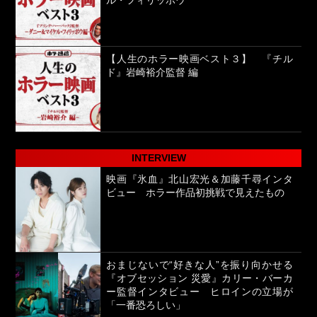
ル・フィリッポウ
【人生のホラー映画ベスト３】 『チル
ド』岩崎裕介監督 編
INTERVIEW
映画『氷血』北山宏光＆加藤千尋インタ
ビュー ホラー作品初挑戦で見えたもの
おまじないで“好きな人”を振り向かせる
『オブセッション 災愛』カリー・バーカ
ー監督インタビュー ヒロインの立場が
「一番恐ろしい」