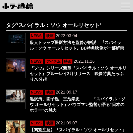
タグ‘スパイラル：ソウ オールリセット’
2022.03.04
NEWS
映画
殺人トラップ撮影方法を監督が解説 『スパイラ
ル：ソウ オールリセット』BD特典映像が一部解禁
2021.11.16
NEWS
アイテム
映画
『ソウ』シリーズ新章『スパイラル：ソウ オールリ
セット』ブルーレイ2月リリース 映像特典たっぷ
り70分超
2021.09.17
NEWS
映画
黒沢清、園子温、三池崇史…… 『スパイラル：ソ
ウ オールリセット』バウズマン監督が語る“日本の
ホラー”の魅力
2021.09.07
NEWS
映画
【閲覧注意】『スパイラル：ソウ オールリセット』