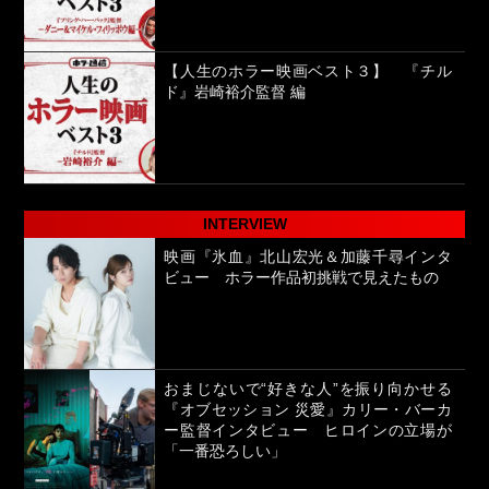
【人生のホラー映画ベスト３】 『チル
ド』岩崎裕介監督 編
INTERVIEW
映画『氷血』北山宏光＆加藤千尋インタ
ビュー ホラー作品初挑戦で見えたもの
おまじないで“好きな人”を振り向かせる
『オブセッション 災愛』カリー・バーカ
ー監督インタビュー ヒロインの立場が
「一番恐ろしい」