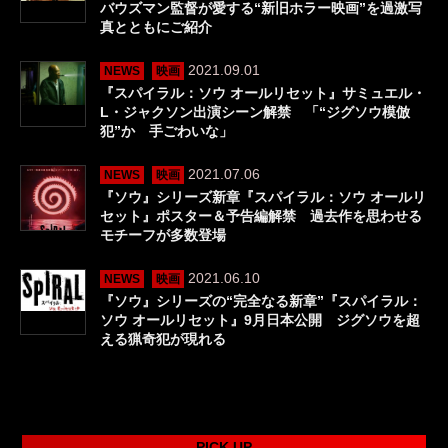
バウズマン監督が愛する“新旧ホラー映画”を過激写
真とともにご紹介
2021.09.01
NEWS
映画
『スパイラル：ソウ オールリセット』サミュエル・
L・ジャクソン出演シーン解禁 「“ジグソウ模倣
犯”か 手ごわいな」
2021.07.06
NEWS
映画
『ソウ』シリーズ新章『スパイラル：ソウ オールリ
セット』ポスター＆予告編解禁 過去作を思わせる
モチーフが多数登場
2021.06.10
NEWS
映画
『ソウ』シリーズの“完全なる新章”『スパイラル：
ソウ オールリセット』9月日本公開 ジグソウを超
える猟奇犯が現れる
PICK UP