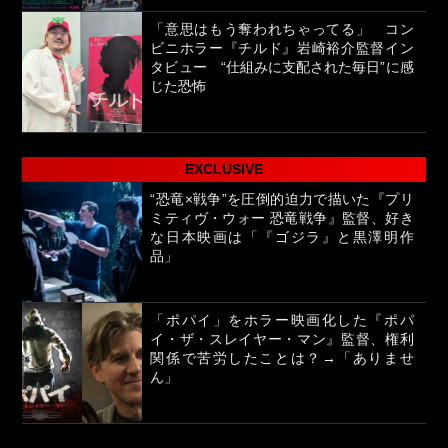
「意思はもう奪われちゃってる」 コン
ビニホラー『チルド』岩崎裕介監督イン
タビュー “仕組みに支配された毎日”に感
じた恐怖
EXCLUSIVE
“恐竜×戦争”を圧倒的迫力で描いた『プリ
ミティヴ・ウォー 恐竜戦争』監督、好き
な日本映画は「『ゴジラ』と黒澤明作
品」
「ポパイ」をホラー映画化した『ポパ
イ・ザ・スレイヤー・マン』監督、権利
関係で苦労したことは？→「ありませ
ん」