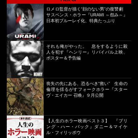
ロメロ監督が描く“顔のない男”の復讐劇
サスペンス・ホラー『URAMI ～怨み～』
日本初ブルーレイ化、特典たっぷり
それも俺がやった。 息をするように殺
人を犯す『ヘンリー』リバイバル上映、
ポスター＆予告編
喪失の先にある、恐るべき“救い” 生命の
倫理を揺るがすフォークホラー『スター
ヴ・エイカー 召喚』９月公開
【人生のホラー映画ベスト３】 『ブリ
ング・ハー・バック』ダニー＆マイケ
ル・フィリッポウ