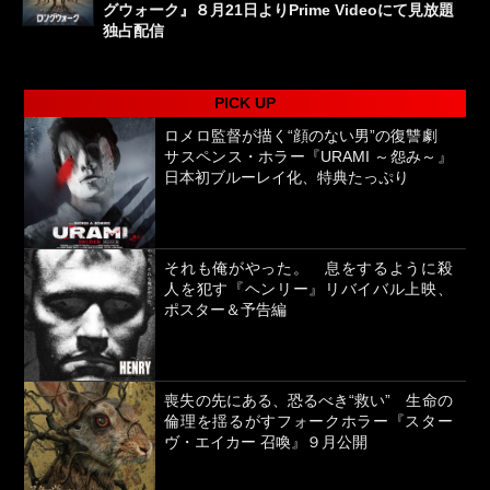
グウォーク』８月21日よりPrime Videoにて見放題
独占配信
PICK UP
ロメロ監督が描く“顔のない男”の復讐劇
サスペンス・ホラー『URAMI ～怨み～』
日本初ブルーレイ化、特典たっぷり
それも俺がやった。 息をするように殺
人を犯す『ヘンリー』リバイバル上映、
ポスター＆予告編
喪失の先にある、恐るべき“救い” 生命の
倫理を揺るがすフォークホラー『スター
ヴ・エイカー 召喚』９月公開