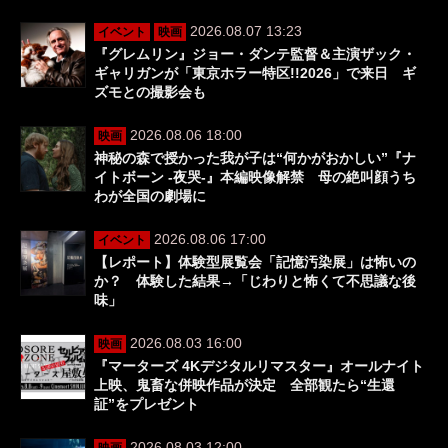
2026.08.07 13:23
イベント
映画
『グレムリン』ジョー・ダンテ監督＆主演ザック・
ギャリガンが「東京ホラー特区!!2026」で来日 ギ
ズモとの撮影会も
2026.08.06 18:00
映画
神秘の森で授かった我が子は“何かがおかしい”『ナ
イトボーン -夜哭-』本編映像解禁 母の絶叫顔うち
わが全国の劇場に
2026.08.06 17:00
イベント
【レポート】体験型展覧会「記憶汚染展」は怖いの
か？ 体験した結果→「じわりと怖くて不思議な後
味」
2026.08.03 16:00
映画
『マーターズ 4Kデジタルリマスター』オールナイト
上映、鬼畜な併映作品が決定 全部観たら“生還
証”をプレゼント
2026.08.03 12:00