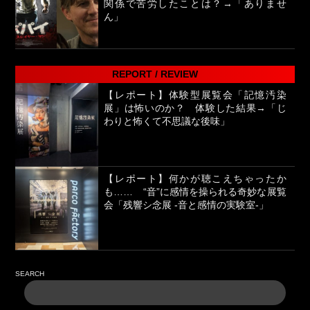
関係で苦労したことは？→「ありませ
ん」
REPORT / REVIEW
【レポート】体験型展覧会「記憶汚染
展」は怖いのか？ 体験した結果→「じ
わりと怖くて不思議な後味」
【レポート】何かが聴こえちゃったか
も…… “音”に感情を操られる奇妙な展覧
会「残響シ念展 -⾳と感情の実験室-」
SEARCH