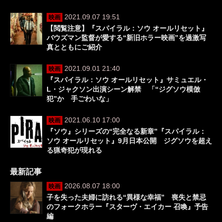
2021.09.07 19:51
映画
【閲覧注意】『スパイラル：ソウ オールリセット』
バウズマン監督が愛する“新旧ホラー映画”を過激写
真とともにご紹介
2021.09.01 21:40
映画
『スパイラル：ソウ オールリセット』サミュエル・
L・ジャクソン出演シーン解禁 「“ジグソウ模倣
犯”か 手ごわいな」
2021.06.10 17:00
映画
『ソウ』シリーズの“完全なる新章”『スパイラル：
ソウ オールリセット』9月日本公開 ジグソウを超え
る猟奇犯が現れる
最新記事
2026.08.07 18:00
映画
子を失った夫婦に訪れる“異様な幸福” 喪失と禁忌
のフォークホラー『スターヴ・エイカー 召喚』予告
編