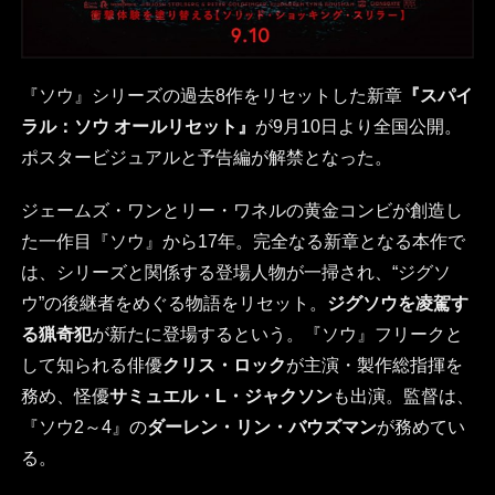
『ソウ』シリーズの過去8作をリセットした新章
『スパイ
ラル：ソウ オールリセット』
が9月10日より全国公開。
ポスタービジュアルと予告編が解禁となった。
ジェームズ・ワンとリー・ワネルの黄金コンビが創造し
た一作目『ソウ』から17年。完全なる新章となる本作で
は、シリーズと関係する登場人物が一掃され、“ジグソ
ウ”の後継者をめぐる物語をリセット。
ジグソウを凌駕す
る猟奇犯
が新たに登場するという。『ソウ』フリークと
して知られる俳優
クリス・ロック
が主演・製作総指揮を
務め、怪優
サミュエル・L・ジャクソン
も出演。監督は、
『ソウ2～4』の
ダーレン・リン・バウズマン
が務めてい
る。