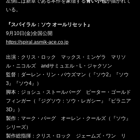
左側には新章である本作を象徴する
青い小包
が描かれて
いる。
『スパイラル：ソウ オールリセット』
9月10日(金)全国公開
https://spiral.asmik-ace.co.jp
出演：クリス・ロック マックス・ミンゲラ マリソ
ル・ニコルズ andサミュエル・L・ジャクソン
監督：ダーレン・リン・バウズマン（『ソウ2』『ソウ
3』『ソウ4』）
脚本：ジョシュ・ストールバーグ ピーター・ゴールド
フィンガー（『ジグソウ：ソウ・レガシー』『ピラニア
3D』）
製作：マーク・バーグ オーレン・クールズ（『ソウ』
シリーズ）
製作総指揮：クリス・ロック ジェームズ・ワン リ