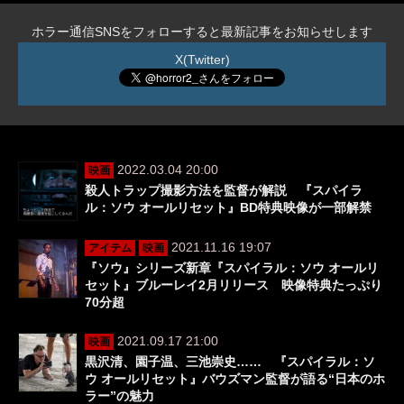
ホラー通信SNSをフォローすると最新記事をお知らせします
X(Twitter)
2022.03.04 20:00
映画
殺人トラップ撮影方法を監督が解説 『スパイラ
ル：ソウ オールリセット』BD特典映像が一部解禁
2021.11.16 19:07
アイテム
映画
『ソウ』シリーズ新章『スパイラル：ソウ オールリ
セット』ブルーレイ2月リリース 映像特典たっぷり
70分超
2021.09.17 21:00
映画
黒沢清、園子温、三池崇史…… 『スパイラル：ソ
ウ オールリセット』バウズマン監督が語る“日本のホ
ラー”の魅力