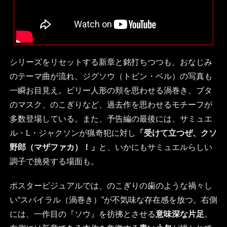
シリーズをリセットする新章と銘打ちつつも、おなじみ
のテーマ曲が流れ、ジグソウ（トビン・ベル）の写真も
一瞬お目見え。ビリー人形の頬を思わせる渦巻き、ブタ
のマスク、のこぎりなど、過去作を思わせるモチーフが
多数登場している。また、予告編の最後には、サミュエ
ル・L・ジャクソンが猟奇犯に対し
「受けて立つぜ、クソ
野郎（マザファカ）！」
と、いかにもサミュエルらしい
調子で挑発する場面も。
ポスタービジュアルでは、のこぎりの歯のような禍々し
い“スパイラル（渦巻き）”が不気味な存在感を放つ。右側
には、一作目の『ソウ』を彷彿とさせる
意味深な片足
。