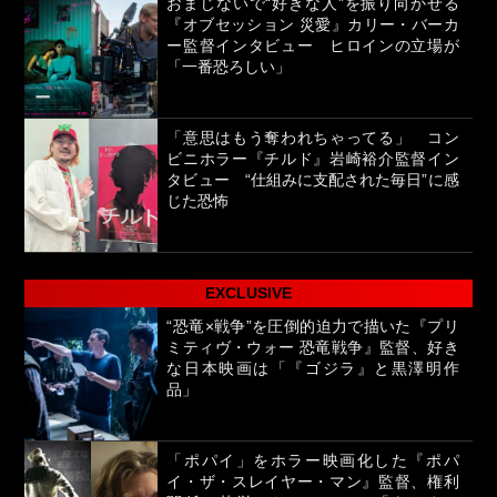
おまじないで“好きな人”を振り向かせる
『オブセッション 災愛』カリー・バーカ
ー監督インタビュー ヒロインの立場が
「一番恐ろしい」
「意思はもう奪われちゃってる」 コン
ビニホラー『チルド』岩崎裕介監督イン
タビュー “仕組みに支配された毎日”に感
じた恐怖
EXCLUSIVE
“恐竜×戦争”を圧倒的迫力で描いた『プリ
ミティヴ・ウォー 恐竜戦争』監督、好き
な日本映画は「『ゴジラ』と黒澤明作
品」
「ポパイ」をホラー映画化した『ポパ
イ・ザ・スレイヤー・マン』監督、権利