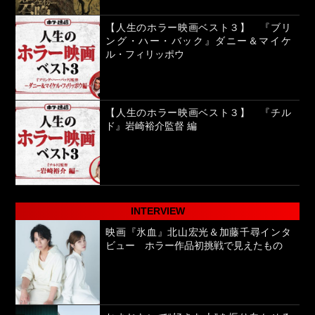
【人生のホラー映画ベスト３】 『ブリ
ング・ハー・バック』ダニー＆マイケ
ル・フィリッポウ
【人生のホラー映画ベスト３】 『チル
ド』岩崎裕介監督 編
INTERVIEW
映画『氷血』北山宏光＆加藤千尋インタ
ビュー ホラー作品初挑戦で見えたもの