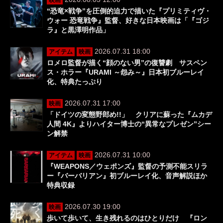
映画
“恐竜×戦争”を圧倒的迫力で描いた『プリミティヴ・
ウォー 恐竜戦争』監督、好きな日本映画は「『ゴジ
ラ』と黒澤明作品」
2026.07.31 18:00
アイテム
映画
ロメロ監督が描く“顔のない男”の復讐劇 サスペン
ス・ホラー『URAMI ～怨み～』日本初ブルーレイ
化、特典たっぷり
2026.07.31 17:00
映画
「ドイツの変態野郎め!!」 クリアに蘇った『ムカデ
人間 4K』よりハイター博士の“異常なプレゼン”シー
ン解禁
2026.07.31 10:00
アイテム
映画
『WEAPONS／ウェポンズ』監督の予測不能スリラ
ー『バーバリアン』初ブルーレイ化、音声解説ほか
特典収録
2026.07.30 19:00
映画
歩いて歩いて、生き残れるのはひとりだけ 『ロン