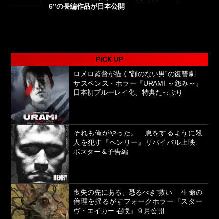
6”の長編作品が日本公開
PICK UP
ロメロ監督が描く“顔のない男”の復讐劇
サスペンス・ホラー『URAMI ～怨み～』
日本初ブルーレイ化、特典たっぷり
それも俺がやった。 息をするように殺
人を犯す『ヘンリー』リバイバル上映、
ポスター＆予告編
喪失の先にある、恐るべき“救い” 生命の
倫理を揺るがすフォークホラー『スター
ヴ・エイカー 召喚』９月公開