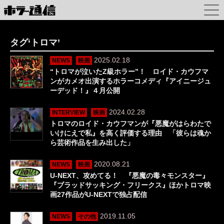
タグ‘トロマ’
2025.02.18
NEWS
映画
“トロマが泣いたZ級ホラー”！ ロイド・カウフマ
ンがカメオ出演するホラーコメディ『アイニージュ
ーデッド！』４月公開
2024.02.28
INTERVIEW
映画
トロマのロイド・カウフマンが『悪魔がはらわたで
いけにえで私』を高く評価する理由 「彼らは魂か
ら芸術作品を生み出した」
2020.08.21
NEWS
映画
U-NEXT、攻めてる！ 『悪魔の毒々モンスター』
『ブラッドサッキング・フリークス』ほかトロマ映
画27作品がU-NEXTで独占配信
2019.11.05
NEWS
その他