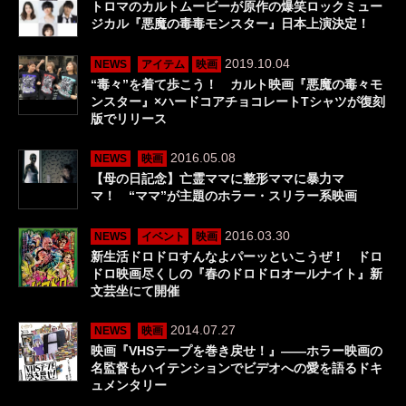
トロマのカルトムービーが原作の爆笑ロックミュー
ジカル『悪魔の毒毒モンスター』日本上演決定！
2019.10.04
NEWS
アイテム
映画
“毒々”を着て歩こう！ カルト映画『悪魔の毒々モ
ンスター』×ハードコアチョコレートTシャツが復刻
版でリリース
2016.05.08
NEWS
映画
【母の日記念】亡霊ママに整形ママに暴力マ
マ！ “ママ”が主題のホラー・スリラー系映画
2016.03.30
NEWS
イベント
映画
新生活ドロドロすんなよパーッといこうぜ！ ドロ
ドロ映画尽くしの『春のドロドロオールナイト』新
文芸坐にて開催
2014.07.27
NEWS
映画
映画『VHSテープを巻き戻せ！』――ホラー映画の
名監督もハイテンションでビデオへの愛を語るドキ
ュメンタリー