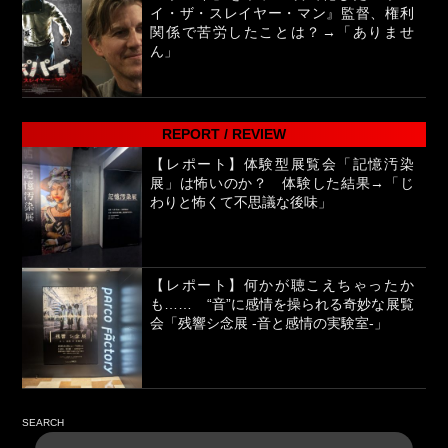
イ・ザ・スレイヤー・マン』監督、権利
関係で苦労したことは？→「ありませ
ん」
REPORT / REVIEW
【レポート】体験型展覧会「記憶汚染
展」は怖いのか？ 体験した結果→「じ
わりと怖くて不思議な後味」
【レポート】何かが聴こえちゃったか
も…… “音”に感情を操られる奇妙な展覧
会「残響シ念展 -⾳と感情の実験室-」
SEARCH