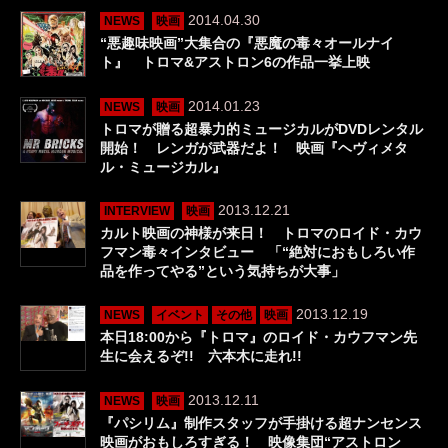
2014.04.30
NEWS
映画
“悪趣味映画”大集合の『悪魔の毒々オールナイ
ト』 トロマ&アストロン6の作品一挙上映
2014.01.23
NEWS
映画
トロマが贈る超暴力的ミュージカルがDVDレンタル
開始！ レンガが武器だよ！ 映画『ヘヴィメタ
ル・ミュージカル』
2013.12.21
INTERVIEW
映画
カルト映画の神様が来日！ トロマのロイド・カウ
フマン毒々インタビュー 「“絶対におもしろい作
品を作ってやる”という気持ちが大事」
2013.12.19
NEWS
イベント
その他
映画
本日18:00から『トロマ』のロイド・カウフマン先
生に会えるぞ!! 六本木に走れ!!
2013.12.11
NEWS
映画
『パシリム』制作スタッフが手掛ける超ナンセンス
映画がおもしろすぎる！ 映像集団“アストロン