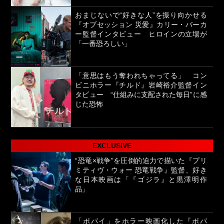
おまじないで“好きな人”を振り向かせる
『オブセッション 災愛』カリー・バーカ
ー監督インタビュー ヒロインの立場が
「一番恐ろしい」
「意思はもう奪われちゃってる」 コン
ビニホラー『チルド』岩崎裕介監督イン
タビュー “仕組みに支配された毎日”に感
じた恐怖
EXCLUSIVE
“恐竜×戦争”を圧倒的迫力で描いた『プリ
ミティヴ・ウォー 恐竜戦争』監督、好き
な日本映画は「『ゴジラ』と黒澤明作
品」
「ポパイ」をホラー映画化した『ポパ