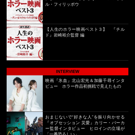
ル・フィリッポウ
【人生のホラー映画ベスト３】 『チル
ド』岩崎裕介監督 編
INTERVIEW
映画『氷血』北山宏光＆加藤千尋インタ
ビュー ホラー作品初挑戦で見えたもの
おまじないで“好きな人”を振り向かせる
『オブセッション 災愛』カリー・バーカ
ー監督インタビュー ヒロインの立場が
「一番恐ろしい」