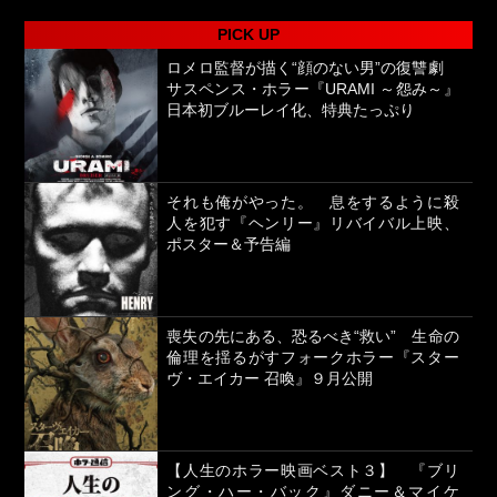
PICK UP
ロメロ監督が描く“顔のない男”の復讐劇
サスペンス・ホラー『URAMI ～怨み～』
日本初ブルーレイ化、特典たっぷり
それも俺がやった。 息をするように殺
人を犯す『ヘンリー』リバイバル上映、
ポスター＆予告編
喪失の先にある、恐るべき“救い” 生命の
倫理を揺るがすフォークホラー『スター
ヴ・エイカー 召喚』９月公開
【人生のホラー映画ベスト３】 『ブリ
ング・ハー・バック』ダニー＆マイケ