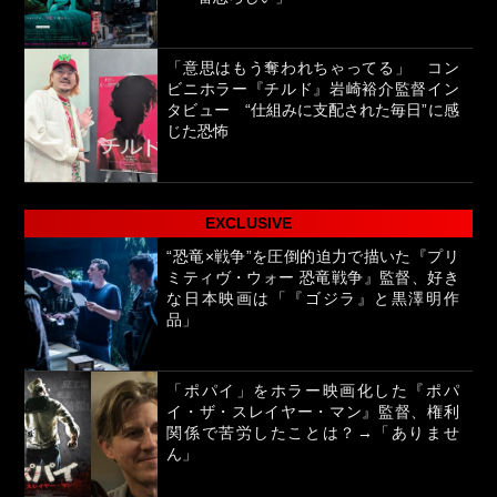
「意思はもう奪われちゃってる」 コン
ビニホラー『チルド』岩崎裕介監督イン
タビュー “仕組みに支配された毎日”に感
じた恐怖
EXCLUSIVE
“恐竜×戦争”を圧倒的迫力で描いた『プリ
ミティヴ・ウォー 恐竜戦争』監督、好き
な日本映画は「『ゴジラ』と黒澤明作
品」
「ポパイ」をホラー映画化した『ポパ
イ・ザ・スレイヤー・マン』監督、権利
関係で苦労したことは？→「ありませ
ん」