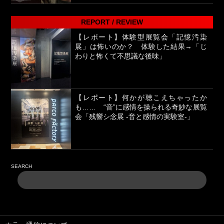
REPORT / REVIEW
【レポート】体験型展覧会「記憶汚染
展」は怖いのか？ 体験した結果→「じ
わりと怖くて不思議な後味」
【レポート】何かが聴こえちゃったか
も…… “音”に感情を操られる奇妙な展覧
会「残響シ念展 -⾳と感情の実験室-」
SEARCH