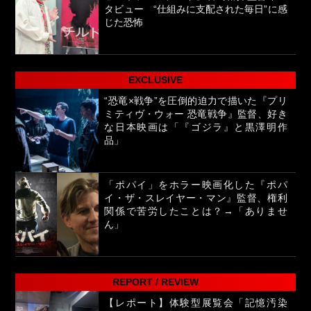
タビュー “仕組みに支配された毎日”に感
じた恐怖
EXCLUSIVE
“恐竜×戦争”を圧倒的迫力で描いた『プリ
ミティヴ・ウォー 恐竜戦争』監督、好き
な日本映画は「『ゴジラ』と黒澤明作
品」
「ポパイ」をホラー映画化した『ポパ
イ・ザ・スレイヤー・マン』監督、権利
関係で苦労したことは？→「ありませ
ん」
REPORT / REVIEW
【レポート】体験型展覧会「記憶汚染