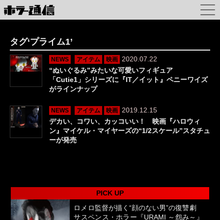
タグ‘プライム1’
2020.07.22
NEWS
アイテム
映画
“ぬいぐるみ”みたいな可愛いフィギュア
「Cutie1」シリーズに『IT／イット』ペニーワイズ
がラインナップ
2019.12.15
NEWS
アイテム
映画
デカい、コワい、カッコいい！ 映画『ハロウィ
ン』マイケル・マイヤーズの“1/2スケール”スタチュ
ーが発売
PICK UP
ロメロ監督が描く“顔のない男”の復讐劇
サスペンス・ホラー『URAMI ～怨み～』