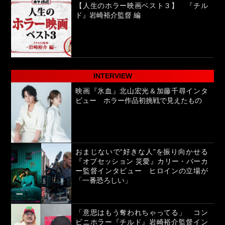
【人生のホラー映画ベスト３】 『チル
ド』岩崎裕介監督 編
INTERVIEW
映画『氷血』北山宏光＆加藤千尋インタ
ビュー ホラー作品初挑戦で見えたもの
おまじないで“好きな人”を振り向かせる
『オブセッション 災愛』カリー・バーカ
ー監督インタビュー ヒロインの立場が
「一番恐ろしい」
「意思はもう奪われちゃってる」 コン
ビニホラー『チルド』岩崎裕介監督イン