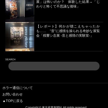
展」は怖いのか？ 体験した結果→「じ
わりと怖くて不思議な後味」
【レポート】何かが聴こえちゃったか
も…… “音”に感情を操られる奇妙な展覧
会「残響シ念展 -⾳と感情の実験室-」
SEARCH
ホラー通信について
お問い合わせ
▲TOPに戻る
Copyright ©
東京産業新聞社
All rights reserved.