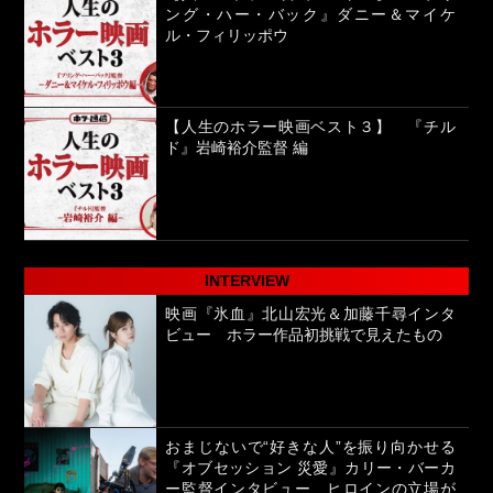
ング・ハー・バック』ダニー＆マイケ
ル・フィリッポウ
【人生のホラー映画ベスト３】 『チル
ド』岩崎裕介監督 編
INTERVIEW
映画『氷血』北山宏光＆加藤千尋インタ
ビュー ホラー作品初挑戦で見えたもの
おまじないで“好きな人”を振り向かせる
『オブセッション 災愛』カリー・バーカ
ー監督インタビュー ヒロインの立場が