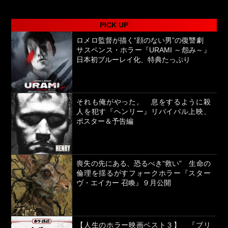
PICK UP
ロメロ監督が描く“顔のない男”の復讐劇
サスペンス・ホラー『URAMI ～怨み～』
日本初ブルーレイ化、特典たっぷり
それも俺がやった。 息をするように殺
人を犯す『ヘンリー』リバイバル上映、
ポスター＆予告編
喪失の先にある、恐るべき“救い” 生命の
倫理を揺るがすフォークホラー『スター
ヴ・エイカー 召喚』９月公開
【人生のホラー映画ベスト３】 『ブリ