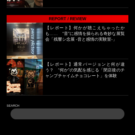
REPORT / REVIEW
【レポート】何かが聴こえちゃったか
も…… “音”に感情を操られる奇妙な展覧
会「残響シ念展 -⾳と感情の実験室-」
【レポート】通常バージョンと何が違
う？ “何か”の気配を感じる「閉店後のチ
ャンプチャイムチョコレート」を体験
SEARCH