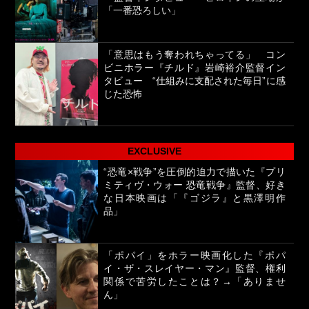
「一番恐ろしい」
「意思はもう奪われちゃってる」 コン
ビニホラー『チルド』岩崎裕介監督イン
タビュー “仕組みに支配された毎日”に感
じた恐怖
EXCLUSIVE
“恐竜×戦争”を圧倒的迫力で描いた『プリ
ミティヴ・ウォー 恐竜戦争』監督、好き
な日本映画は「『ゴジラ』と黒澤明作
品」
「ポパイ」をホラー映画化した『ポパ
イ・ザ・スレイヤー・マン』監督、権利
関係で苦労したことは？→「ありませ
ん」