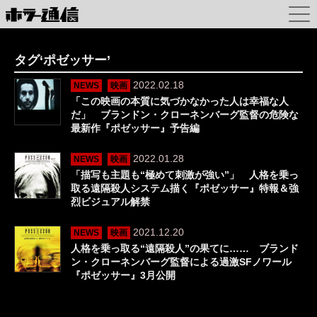
タグ‘ポゼッサー’
2022.02.18
NEWS
映画
「この映画の本質に気づかなかった人は幸福な人
だ」 ブランドン・クローネンバーグ監督の危険な
最新作『ポゼッサー』予告編
2022.01.28
NEWS
映画
「描写も主題も“極めて刺激が強い”」 人格を乗っ
取る遠隔殺人システム描く『ポゼッサー』特報＆強
烈ビジュアル解禁
2021.12.20
NEWS
映画
人格を乗っ取る“遠隔殺人”の果てに…… ブランド
ン・クローネンバーグ監督による過激SFノワール
『ポゼッサー』3月公開