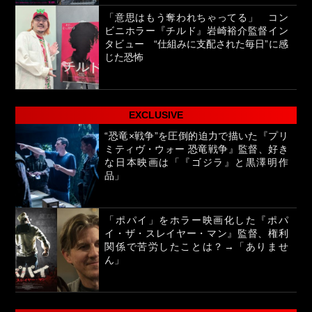
「意思はもう奪われちゃってる」 コン
ビニホラー『チルド』岩崎裕介監督イン
タビュー “仕組みに支配された毎日”に感
じた恐怖
EXCLUSIVE
“恐竜×戦争”を圧倒的迫力で描いた『プリ
ミティヴ・ウォー 恐竜戦争』監督、好き
な日本映画は「『ゴジラ』と黒澤明作
品」
「ポパイ」をホラー映画化した『ポパ
イ・ザ・スレイヤー・マン』監督、権利
関係で苦労したことは？→「ありませ
ん」