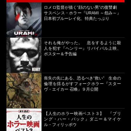
ロメロ監督が描く“顔のない男”の復讐劇
サスペンス・ホラー『URAMI ～怨み～』
日本初ブルーレイ化、特典たっぷり
それも俺がやった。 息をするように殺
人を犯す『ヘンリー』リバイバル上映、
ポスター＆予告編
喪失の先にある、恐るべき“救い” 生命の
倫理を揺るがすフォークホラー『スター
ヴ・エイカー 召喚』９月公開
【人生のホラー映画ベスト３】 『ブリ
ング・ハー・バック』ダニー＆マイケ
ル・フィリッポウ