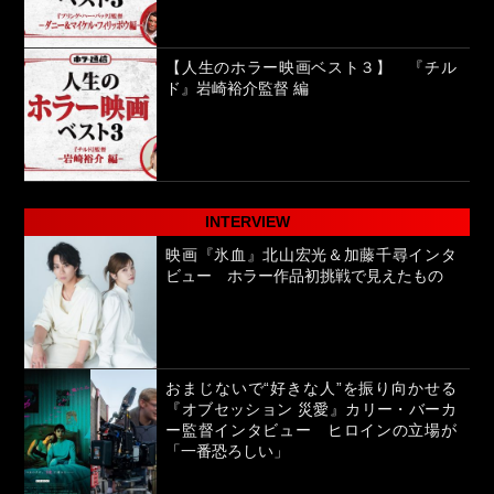
【人生のホラー映画ベスト３】 『チル
ド』岩崎裕介監督 編
INTERVIEW
映画『氷血』北山宏光＆加藤千尋インタ
ビュー ホラー作品初挑戦で見えたもの
おまじないで“好きな人”を振り向かせる
『オブセッション 災愛』カリー・バーカ
ー監督インタビュー ヒロインの立場が
「一番恐ろしい」