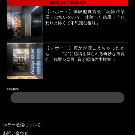
REPORT / REVIEW
【レポート】体験型展覧会「記憶汚染
展」は怖いのか？ 体験した結果→「じ
わりと怖くて不思議な後味」
【レポート】何かが聴こえちゃったか
も…… “音”に感情を操られる奇妙な展覧
会「残響シ念展 -⾳と感情の実験室-」
SEARCH
ホラー通信について
お問い合わせ