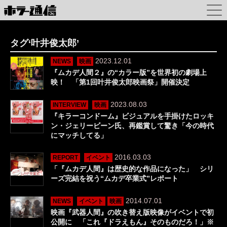
タグ‘叶井俊太郎’
2023.12.01
NEWS
映画
『ムカデ人間２』の“カラー版”を世界初の劇場上
映！ 「第1回叶井俊太郎映画祭」開催決定
2023.08.03
INTERVIEW
映画
『キラーコンドーム』ビジュアルを手掛けたロッキ
ン・ジェリービーン氏、再鑑賞して驚き「今の時代
にマッチしてる」
2016.03.03
REPORT
イベント
「『ムカデ人間』は歴史的な作品になった」 シリ
ーズ完結を祝う“ムカデ卒業式”レポート
2014.07.01
NEWS
イベント
映画
映画『武器人間』の吹き替え版映像がイベントで初
公開に 「これ『ドラえもん』そのものだろ！」※