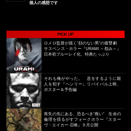
個人の感想です
PICK UP
ロメロ監督が描く“顔のない男”の復讐劇
サスペンス・ホラー『URAMI ～怨み～』
日本初ブルーレイ化、特典たっぷり
それも俺がやった。 息をするように殺
人を犯す『ヘンリー』リバイバル上映、
ポスター＆予告編
喪失の先にある、恐るべき“救い” 生命の
倫理を揺るがすフォークホラー『スター
ヴ・エイカー 召喚』９月公開