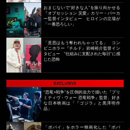
おまじないで“好きな人”を振り向かせる
『オブセッション 災愛』カリー・バーカ
ー監督インタビュー ヒロインの立場が
「一番恐ろしい」
「意思はもう奪われちゃってる」 コン
ビニホラー『チルド』岩崎裕介監督イン
タビュー “仕組みに支配された毎日”に感
じた恐怖
EXCLUSIVE
“恐竜×戦争”を圧倒的迫力で描いた『プリ
ミティヴ・ウォー 恐竜戦争』監督、好き
な日本映画は「『ゴジラ』と黒澤明作
品」
「ポパイ」をホラー映画化した『ポパ