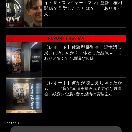
イ・ザ・スレイヤー・マン』監督、権利
関係で苦労したことは？→「ありませ
ん」
REPORT / REVIEW
【レポート】体験型展覧会「記憶汚染
展」は怖いのか？ 体験した結果→「じ
わりと怖くて不思議な後味」
【レポート】何かが聴こえちゃったか
も…… “音”に感情を操られる奇妙な展覧
会「残響シ念展 -⾳と感情の実験室-」
SEARCH