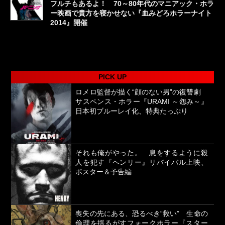
フルチもあるよ！ 70～80年代のマニアック・ホラ
ー映画で貴方を寝かせない『血みどろホラーナイト
2014』開催
PICK UP
ロメロ監督が描く“顔のない男”の復讐劇
サスペンス・ホラー『URAMI ～怨み～』
日本初ブルーレイ化、特典たっぷり
それも俺がやった。 息をするように殺
人を犯す『ヘンリー』リバイバル上映、
ポスター＆予告編
喪失の先にある、恐るべき“救い” 生命の
倫理を揺るがすフォークホラー『スター