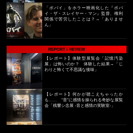
「ポパイ」をホラー映画化した『ポパ
イ・ザ・スレイヤー・マン』監督、権利
関係で苦労したことは？→「ありませ
ん」
REPORT / REVIEW
【レポート】体験型展覧会「記憶汚染
展」は怖いのか？ 体験した結果→「じ
わりと怖くて不思議な後味」
【レポート】何かが聴こえちゃったか
も…… “音”に感情を操られる奇妙な展覧
会「残響シ念展 -⾳と感情の実験室-」