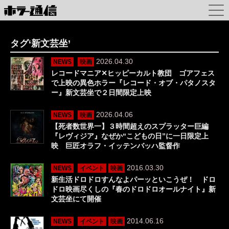
タグ‘新文芸坐’
2026.04.30
NEWS
映画
レコードマニア✕ヒッピーカルト教団 ゴアフェス
で上映の異色ホラー『レコード・オブ・パタノスタ
ー』新文芸坐で２日間限定上映
2026.04.06
NEWS
映画
【死者数世界一】３時間超えのスプラッター巨編
『レヴィジア』なぜか“こどもの日”に一日限定上
映 巨匠オラフ・イッテンバッハ監督作
2016.03.30
NEWS
イベント
映画
新生活ドロドロすんなよパーッといこうぜ！ ドロ
ドロ映画尽くしの『春のドロドロオールナイト』新
文芸坐にて開催
2014.06.16
NEWS
イベント
映画