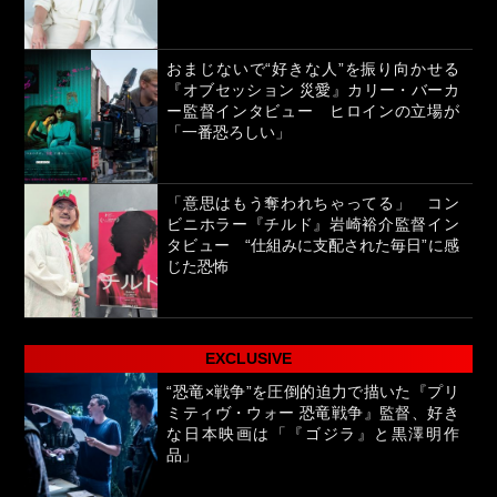
おまじないで“好きな人”を振り向かせる
『オブセッション 災愛』カリー・バーカ
ー監督インタビュー ヒロインの立場が
「一番恐ろしい」
「意思はもう奪われちゃってる」 コン
ビニホラー『チルド』岩崎裕介監督イン
タビュー “仕組みに支配された毎日”に感
じた恐怖
EXCLUSIVE
“恐竜×戦争”を圧倒的迫力で描いた『プリ
ミティヴ・ウォー 恐竜戦争』監督、好き
な日本映画は「『ゴジラ』と黒澤明作
品」