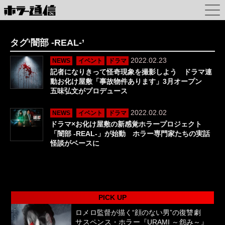
タグ‘闇部 -REAL-’
2022.02.23
NEWS
イベント
ドラマ
記者になりきって怪奇現象を撮影しよう ドラマ連
動お化け屋敷「事故物件あります」3月オープン
五味弘文がプロデュース
2022.02.02
NEWS
イベント
ドラマ
ドラマ×お化け屋敷の新感覚ホラープロジェクト
「闇部 -REAL-」が始動 ホラー専門家たちの実話
怪談がベースに
PICK UP
ロメロ監督が描く“顔のない男”の復讐劇
サスペンス・ホラー『URAMI ～怨み～』