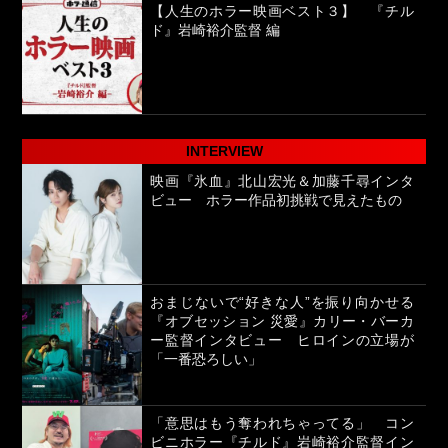
【人生のホラー映画ベスト３】 『チル
ド』岩崎裕介監督 編
INTERVIEW
映画『氷血』北山宏光＆加藤千尋インタ
ビュー ホラー作品初挑戦で見えたもの
おまじないで“好きな人”を振り向かせる
『オブセッション 災愛』カリー・バーカ
ー監督インタビュー ヒロインの立場が
「一番恐ろしい」
「意思はもう奪われちゃってる」 コン
ビニホラー『チルド』岩崎裕介監督イン