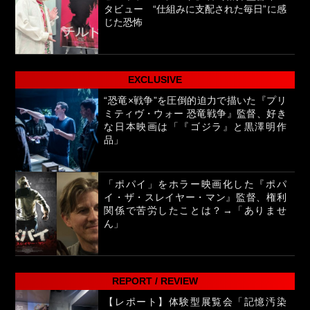
タビュー “仕組みに支配された毎日”に感
じた恐怖
EXCLUSIVE
“恐竜×戦争”を圧倒的迫力で描いた『プリ
ミティヴ・ウォー 恐竜戦争』監督、好き
な日本映画は「『ゴジラ』と黒澤明作
品」
「ポパイ」をホラー映画化した『ポパ
イ・ザ・スレイヤー・マン』監督、権利
関係で苦労したことは？→「ありませ
ん」
REPORT / REVIEW
【レポート】体験型展覧会「記憶汚染