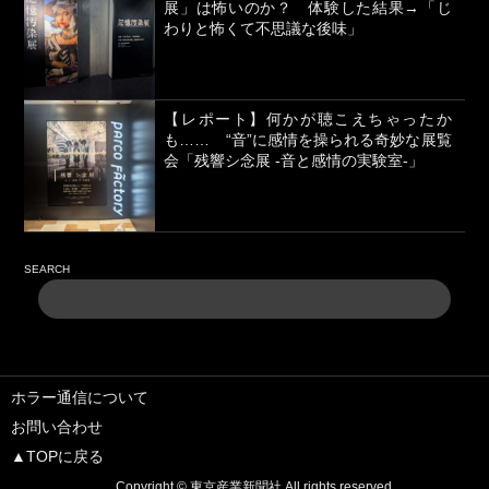
展」は怖いのか？ 体験した結果→「じ
わりと怖くて不思議な後味」
【レポート】何かが聴こえちゃったか
も…… “音”に感情を操られる奇妙な展覧
会「残響シ念展 -⾳と感情の実験室-」
SEARCH
ホラー通信について
お問い合わせ
▲TOPに戻る
Copyright ©
東京産業新聞社
All rights reserved.