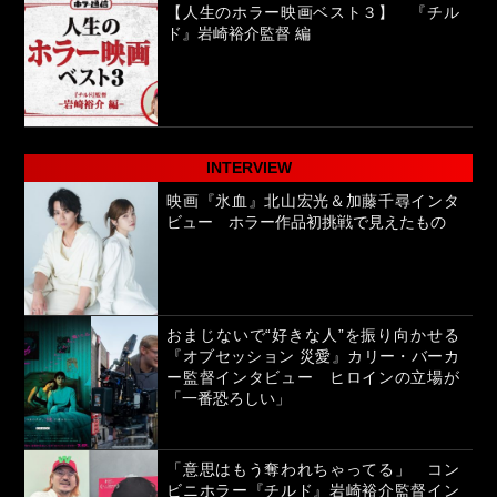
【人生のホラー映画ベスト３】 『チル
ド』岩崎裕介監督 編
INTERVIEW
映画『氷血』北山宏光＆加藤千尋インタ
ビュー ホラー作品初挑戦で見えたもの
おまじないで“好きな人”を振り向かせる
『オブセッション 災愛』カリー・バーカ
ー監督インタビュー ヒロインの立場が
「一番恐ろしい」
「意思はもう奪われちゃってる」 コン
ビニホラー『チルド』岩崎裕介監督イン