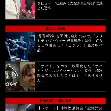
タビュー “仕組みに支配された毎日”に感
じた恐怖
EXCLUSIVE
“恐竜×戦争”を圧倒的迫力で描いた『プリ
ミティヴ・ウォー 恐竜戦争』監督、好き
な日本映画は「『ゴジラ』と黒澤明作
品」
「ポパイ」をホラー映画化した『ポパ
イ・ザ・スレイヤー・マン』監督、権利
関係で苦労したことは？→「ありませ
ん」
REPORT / REVIEW
【レポート】体験型展覧会「記憶汚染