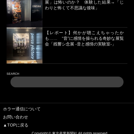
展」は怖いのか？ 体験した結果→「じ
わりと怖くて不思議な後味」
【レポート】何かが聴こえちゃったか
も…… “音”に感情を操られる奇妙な展覧
会「残響シ念展 -⾳と感情の実験室-」
SEARCH
ホラー通信について
お問い合わせ
▲TOPに戻る
Copyright ©
東京産業新聞社
All rights reserved.