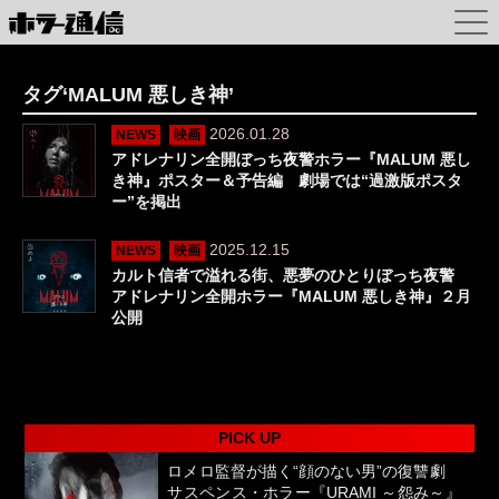
タグ‘MALUM 悪しき神’
2026.01.28
NEWS
映画
アドレナリン全開ぼっち夜警ホラー『MALUM 悪し
き神』ポスター＆予告編 劇場では“過激版ポスタ
ー”を掲出
2025.12.15
NEWS
映画
カルト信者で溢れる街、悪夢のひとりぼっち夜警
アドレナリン全開ホラー『MALUM 悪しき神』２月
公開
PICK UP
ロメロ監督が描く“顔のない男”の復讐劇
サスペンス・ホラー『URAMI ～怨み～』