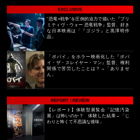
EXCLUSIVE
“恐竜×戦争”を圧倒的迫力で描いた『プリ
ミティヴ・ウォー 恐竜戦争』監督、好き
な日本映画は「『ゴジラ』と黒澤明作
品」
「ポパイ」をホラー映画化した『ポパ
イ・ザ・スレイヤー・マン』監督、権利
関係で苦労したことは？→「ありませ
ん」
REPORT / REVIEW
【レポート】体験型展覧会「記憶汚染
展」は怖いのか？ 体験した結果→「じ
わりと怖くて不思議な後味」