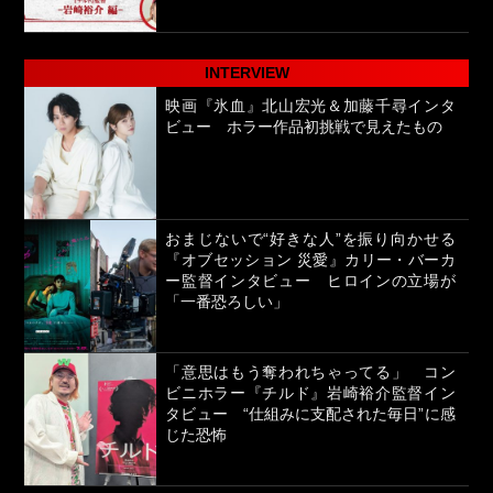
INTERVIEW
映画『氷血』北山宏光＆加藤千尋インタ
ビュー ホラー作品初挑戦で見えたもの
おまじないで“好きな人”を振り向かせる
『オブセッション 災愛』カリー・バーカ
ー監督インタビュー ヒロインの立場が
「一番恐ろしい」
「意思はもう奪われちゃってる」 コン
ビニホラー『チルド』岩崎裕介監督イン
タビュー “仕組みに支配された毎日”に感
じた恐怖