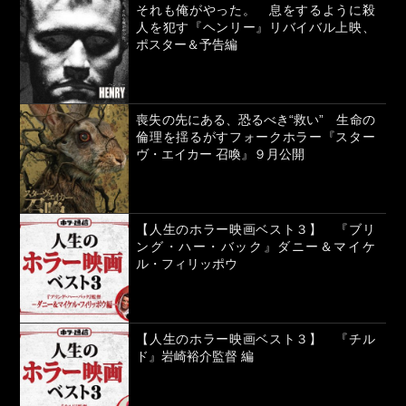
それも俺がやった。 息をするように殺
人を犯す『ヘンリー』リバイバル上映、
ポスター＆予告編
喪失の先にある、恐るべき“救い” 生命の
倫理を揺るがすフォークホラー『スター
ヴ・エイカー 召喚』９月公開
【人生のホラー映画ベスト３】 『ブリ
ング・ハー・バック』ダニー＆マイケ
ル・フィリッポウ
【人生のホラー映画ベスト３】 『チル
ド』岩崎裕介監督 編