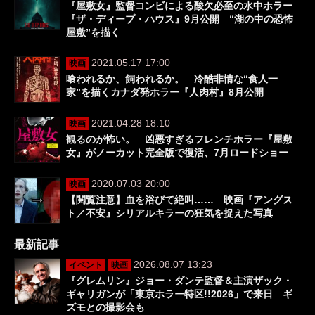
『屋敷女』監督コンビによる酸欠必至の水中ホラー
『ザ・ディープ・ハウス』9月公開 “湖の中の恐怖
屋敷”を描く
2021.05.17 17:00
映画
喰われるか、飼われるか。 冷酷非情な“食人一
家”を描くカナダ発ホラー『人肉村』8月公開
2021.04.28 18:10
映画
観るのが怖い。 凶悪すぎるフレンチホラー『屋敷
女』がノーカット完全版で復活、7月ロードショー
2020.07.03 20:00
映画
【閲覧注意】血を浴びて絶叫…… 映画『アングス
ト／不安』シリアルキラーの狂気を捉えた写真
最新記事
2026.08.07 13:23
イベント
映画
『グレムリン』ジョー・ダンテ監督＆主演ザック・
ギャリガンが「東京ホラー特区!!2026」で来日 ギ
ズモとの撮影会も