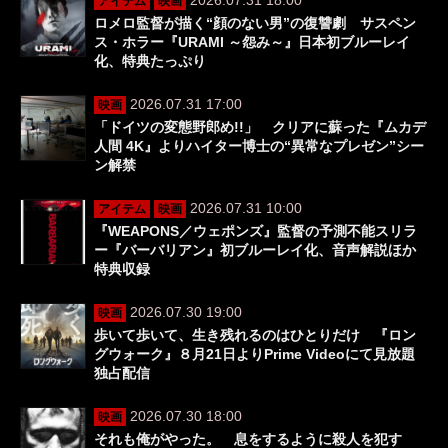
2026.07.31 18:00
アイテム
映画
ロメロ監督が描く“顔のない男”の復讐劇 サスペン
ス・ホラー『URAMI ～怨み～』日本初ブルーレイ
化、特典たっぷり
2026.07.31 17:00
映画
「ドイツの変態野郎め!!」 クリアに蘇った『ムカデ
人間 4K』よりハイター博士の“異常なプレゼン”シー
ン解禁
2026.07.31 10:00
アイテム
映画
『WEAPONS／ウェポンズ』監督の予測不能スリラ
ー『バーバリアン』初ブルーレイ化、音声解説ほか
特典収録
2026.07.30 19:00
映画
歩いて歩いて、生き残れるのはひとりだけ 『ロン
グウォーク』８月21日よりPrime Videoにて見放題
独占配信
2026.07.30 18:00
映画
それも俺がやった。 息をするように殺人を犯す