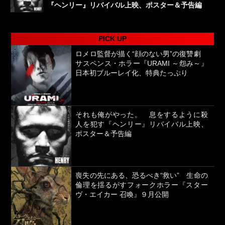
『ヘンリー』リバイバル上映、ポスター＆予告編
PICK UP
ロメロ監督が描く“顔のない男”の復讐劇
サスペンス・ホラー『URAMI ～怨み～』
日本初ブルーレイ化、特典たっぷり
それも俺がやった。 息をするように殺
人を犯す『ヘンリー』リバイバル上映、
ポスター＆予告編
喪失の先にある、恐るべき“救い” 生命の
倫理を揺るがすフォークホラー『スター
ヴ・エイカー 召喚』９月公開