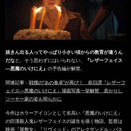
抜きん出る人ってやっぱり小さい頃からの教育が違うん
だな
と。そう思わずにはいられない、
『レザーフェイス
―悪魔のいけにえ』
の予告編が解禁。
関連記事：
戦慄の“あの食卓”が再び！ 前日譚『レザーフ
ェイス―悪魔のいけにえ』場面写真一挙解禁 若かりし
ソーヤー家の姿も明らかに
今作はホラーアイコンとして名高い『悪魔のいけにえ』
の巨漢殺人鬼レザーフェイスの誕生を描く物語。監督は
映画『屋敷女』『リヴィッド』のアレクサンドル・バス