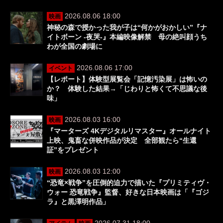
2026.08.06 18:00
映画
神秘の森で授かった我が子は“何かがおかしい”『ナ
イトボーン -夜哭-』本編映像解禁 母の絶叫顔うち
わが全国の劇場に
2026.08.06 17:00
イベント
【レポート】体験型展覧会「記憶汚染展」は怖いの
か？ 体験した結果→「じわりと怖くて不思議な後
味」
2026.08.03 16:00
映画
『マーターズ 4Kデジタルリマスター』オールナイト
上映、鬼畜な併映作品が決定 全部観たら“生還
証”をプレゼント
2026.08.03 12:00
映画
“恐竜×戦争”を圧倒的迫力で描いた『プリミティヴ・
ウォー 恐竜戦争』監督、好きな日本映画は「『ゴジ
ラ』と黒澤明作品」