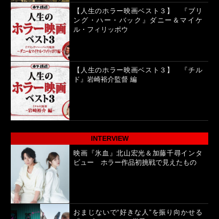
【人生のホラー映画ベスト３】 『ブリ
ング・ハー・バック』ダニー＆マイケ
ル・フィリッポウ
【人生のホラー映画ベスト３】 『チル
ド』岩崎裕介監督 編
INTERVIEW
映画『氷血』北山宏光＆加藤千尋インタ
ビュー ホラー作品初挑戦で見えたもの
おまじないで“好きな人”を振り向かせる