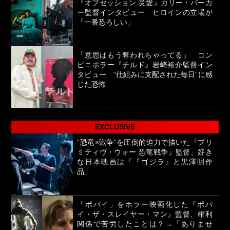
『オブセッション 災愛』カリー・バーカ
ー監督インタビュー ヒロインの立場が
「一番恐ろしい」
「意思はもう奪われちゃってる」 コン
ビニホラー『チルド』岩崎裕介監督イン
タビュー “仕組みに支配された毎日”に感
じた恐怖
EXCLUSIVE
“恐竜×戦争”を圧倒的迫力で描いた『プリ
ミティヴ・ウォー 恐竜戦争』監督、好き
な日本映画は「『ゴジラ』と黒澤明作
品」
「ポパイ」をホラー映画化した『ポパ
イ・ザ・スレイヤー・マン』監督、権利
関係で苦労したことは？→「ありませ