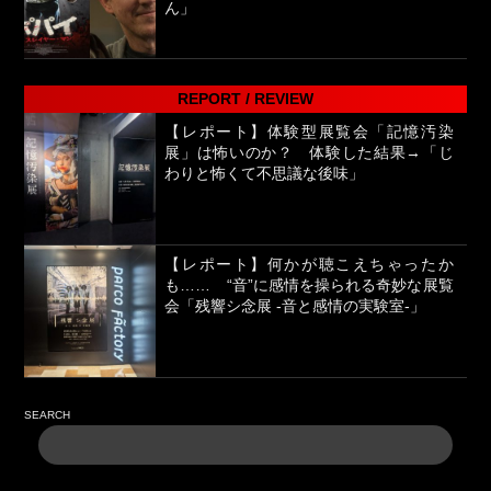
ん」
REPORT / REVIEW
【レポート】体験型展覧会「記憶汚染
展」は怖いのか？ 体験した結果→「じ
わりと怖くて不思議な後味」
【レポート】何かが聴こえちゃったか
も…… “音”に感情を操られる奇妙な展覧
会「残響シ念展 -⾳と感情の実験室-」
SEARCH