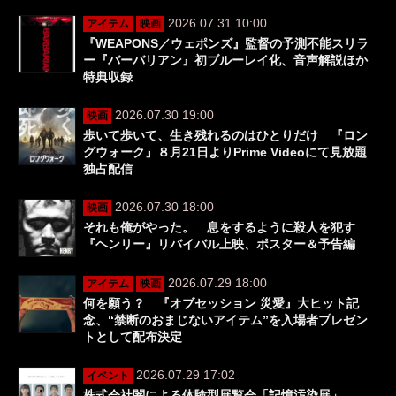
2026.07.31 10:00
アイテム
映画
『WEAPONS／ウェポンズ』監督の予測不能スリラ
ー『バーバリアン』初ブルーレイ化、音声解説ほか
特典収録
2026.07.30 19:00
映画
歩いて歩いて、生き残れるのはひとりだけ 『ロン
グウォーク』８月21日よりPrime Videoにて見放題
独占配信
2026.07.30 18:00
映画
それも俺がやった。 息をするように殺人を犯す
『ヘンリー』リバイバル上映、ポスター＆予告編
2026.07.29 18:00
アイテム
映画
何を願う？ 『オブセッション 災愛』大ヒット記
念、“禁断のおまじないアイテム”を入場者プレゼン
トとして配布決定
2026.07.29 17:02
イベント
株式会社闇による体験型展覧会「記憶汚染展」、