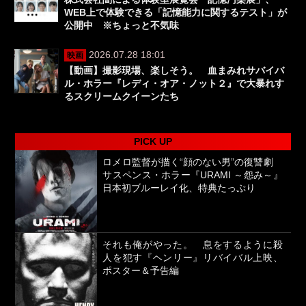
WEB上で体験できる「記憶能力に関するテスト」が
公開中 ※ちょっと不気味
2026.07.28 18:01
映画
【動画】撮影現場、楽しそう。 血まみれサバイバ
ル・ホラー『レディ・オア・ノット２』で大暴れす
るスクリームクイーンたち
PICK UP
ロメロ監督が描く“顔のない男”の復讐劇
サスペンス・ホラー『URAMI ～怨み～』
日本初ブルーレイ化、特典たっぷり
それも俺がやった。 息をするように殺
人を犯す『ヘンリー』リバイバル上映、
ポスター＆予告編