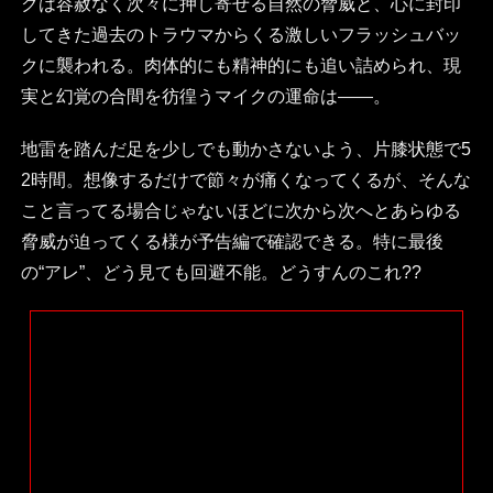
クは容赦なく次々に押し寄せる自然の脅威と、心に封印
してきた過去のトラウマからくる激しいフラッシュバッ
クに襲われる。肉体的にも精神的にも追い詰められ、現
実と幻覚の合間を彷徨うマイクの運命は――。
地雷を踏んだ足を少しでも動かさないよう、片膝状態で5
2時間。想像するだけで節々が痛くなってくるが、そんな
こと言ってる場合じゃないほどに次から次へとあらゆる
脅威が迫ってくる様が予告編で確認できる。特に最後
の“アレ”、どう見ても回避不能。どうすんのこれ??