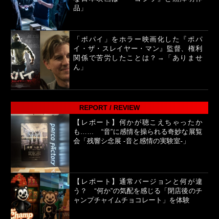
品」
「ポパイ」をホラー映画化した『ポパ
イ・ザ・スレイヤー・マン』監督、権利
関係で苦労したことは？→「ありませ
ん」
REPORT / REVIEW
【レポート】何かが聴こえちゃったか
も…… “音”に感情を操られる奇妙な展覧
会「残響シ念展 -⾳と感情の実験室-」
【レポート】通常バージョンと何が違
う？ “何か”の気配を感じる「閉店後のチ
ャンプチャイムチョコレート」を体験