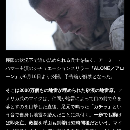
極限の状況下で追い詰められる兵士を描く、アーミー・
ハマー主演のシチュエーションスリラー
『ALONE／アロ
ーン』
が6月16日より公開。予告編が解禁となった。
そこは3000万個もの地雷が埋められた砂漠の地雷原。
ア
メリカ兵のマイクは、仲間が地雷によって目の前で命を
落とすのを目撃した直後、足元で鳴った
「カチッ」
とい
う音で自身も地雷を踏んだことに気付く。
一歩でも動け
ば即死亡。救援を呼ぶも到着は52時間後だという。
マイ