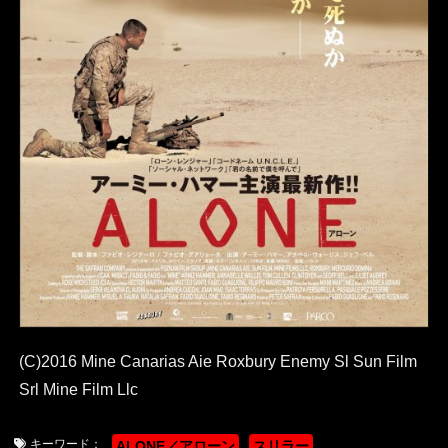
(C)2016 Mine Canarias Aie Roxbury Enemy Sl Sun Film
Srl Mine Film Llc
キーワード：
ALONE／アローン
スリラー