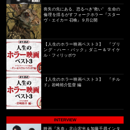
喪失の先にある、恐るべき“救い” 生命の
倫理を揺るがすフォークホラー『スター
ヴ・エイカー 召喚』９月公開
【人生のホラー映画ベスト３】 『ブリ
ング・ハー・バック』ダニー＆マイケ
ル・フィリッポウ
【人生のホラー映画ベスト３】 『チル
ド』岩崎裕介監督 編
INTERVIEW
映画『氷血』北山宏光＆加藤千尋インタ