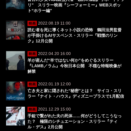
リ” スリラー映画『シーフォーミー』WEBスポッ
ト“ホラー編”
2022.08.19 11:00
映画
読む者を死に導くネット小説の恐怖 鶴田法男監督
が手掛けるAIサスペンス・スリラー『戦慄のリン
ク』12月公開
2022.04.20 16:00
映画
羊が産んだ“羊ではない何か”をめぐるスリラー
『LAMB／ラム』今秋日本公開 不穏な特報映像が
解禁
2022.01.19 12:00
映画
亡き夫と家に隠された“秘密”とは？ サイコ・スリ
ラー『ナイト・ハウス』ディズニープラスで1月配信
2021.12.29 15:00
映画
手錠で繋がれた夫の死体……何がどうしてこうなっ
た？ 極限のシチュエーション・スリラー『ティ
ル・デス』2月公開