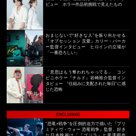
ビュー ホラー作品初挑戦で見えたもの
おまじないで“好きな人”を振り向かせる
『オブセッション 災愛』カリー・バーカ
ー監督インタビュー ヒロインの立場が
「一番恐ろしい」
「意思はもう奪われちゃってる」 コン
ビニホラー『チルド』岩崎裕介監督イン
タビュー “仕組みに支配された毎日”に感
じた恐怖
EXCLUSIVE
“恐竜×戦争”を圧倒的迫力で描いた『プリ
ミティヴ・ウォー 恐竜戦争』監督、好き
な日本映画は「『ゴジラ』と黒澤明作