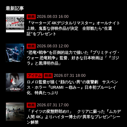
最新記事
2026.08.03 16:00
映画
『マーターズ 4Kデジタルリマスター』オールナイト
上映、鬼畜な併映作品が決定 全部観たら“生還
証”をプレゼント
2026.08.03 12:00
映画
“恐竜×戦争”を圧倒的迫力で描いた『プリミティヴ・
ウォー 恐竜戦争』監督、好きな日本映画は「『ゴジ
ラ』と黒澤明作品」
2026.07.31 18:00
アイテム
映画
ロメロ監督が描く“顔のない男”の復讐劇 サスペン
ス・ホラー『URAMI ～怨み～』日本初ブルーレイ
化、特典たっぷり
2026.07.31 17:00
映画
「ドイツの変態野郎め!!」 クリアに蘇った『ムカデ
人間 4K』よりハイター博士の“異常なプレゼン”シー
ン解禁