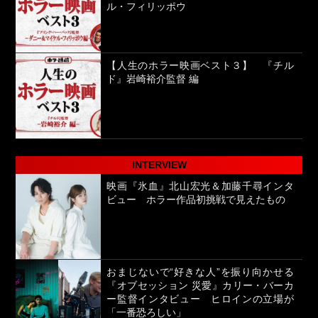
ル・フィリッポウ
【人生のホラー映画ベスト３】 『チル
ド』岩崎裕介監督 編
INTERVIEW
映画『氷血』北山宏光＆加藤千尋インタ
ビュー ホラー作品初挑戦で見えたもの
おまじないで“好きな人”を振り向かせる
『オブセッション 災愛』カリー・バーカ
ー監督インタビュー ヒロインの立場が
「一番恐ろしい」