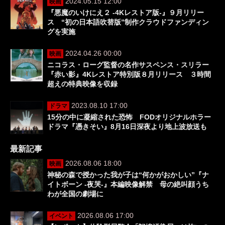
2024.05.15 12:00
映画
『悪魔のいけにえ２ ‐4Kレストア版‐』９月リリー
ス “初の日本語吹替版”制作クラウドファンディン
グを実施
2024.04.26 00:00
映画
ニコラス・ローグ監督の名作サスペンス・スリラー
『赤い影』4Kレストア特別版８月リリース ３時間
超えの特典映像を収録
2023.08.10 17:00
ドラマ
15分の中に凝縮された恐怖 FODオリジナルホラー
ドラマ『憑きそい』8月16日深夜より地上波放送も
最新記事
2026.08.06 18:00
映画
神秘の森で授かった我が子は“何かがおかしい”『ナ
イトボーン -夜哭-』本編映像解禁 母の絶叫顔うち
わが全国の劇場に
2026.08.06 17:00
イベント