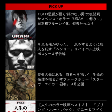
PICK UP
ロメロ監督が描く“顔のない男”の復讐劇
サスペンス・ホラー『URAMI ～怨み～』
日本初ブルーレイ化、特典たっぷり
それも俺がやった。 息をするように殺
人を犯す『ヘンリー』リバイバル上映、
ポスター＆予告編
喪失の先にある、恐るべき“救い” 生命の
倫理を揺るがすフォークホラー『スター
ヴ・エイカー 召喚』９月公開
【人生のホラー映画ベスト３】 『ブリ
ング・ハー・バック』ダニー＆マイケ