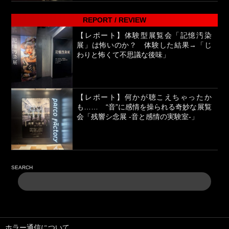
REPORT / REVIEW
【レポート】体験型展覧会「記憶汚染
展」は怖いのか？ 体験した結果→「じ
わりと怖くて不思議な後味」
【レポート】何かが聴こえちゃったか
も…… “音”に感情を操られる奇妙な展覧
会「残響シ念展 -⾳と感情の実験室-」
SEARCH
ホラー通信について