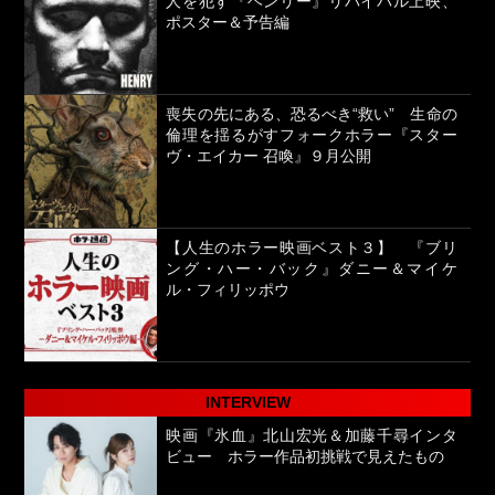
人を犯す『ヘンリー』リバイバル上映、
ポスター＆予告編
喪失の先にある、恐るべき“救い” 生命の
倫理を揺るがすフォークホラー『スター
ヴ・エイカー 召喚』９月公開
【人生のホラー映画ベスト３】 『ブリ
ング・ハー・バック』ダニー＆マイケ
ル・フィリッポウ
INTERVIEW
映画『氷血』北山宏光＆加藤千尋インタ
ビュー ホラー作品初挑戦で見えたもの