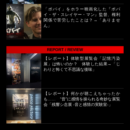
「ポパイ」をホラー映画化した『ポパ
イ・ザ・スレイヤー・マン』監督、権利
関係で苦労したことは？→「ありませ
ん」
REPORT / REVIEW
【レポート】体験型展覧会「記憶汚染
展」は怖いのか？ 体験した結果→「じ
わりと怖くて不思議な後味」
【レポート】何かが聴こえちゃったか
も…… “音”に感情を操られる奇妙な展覧
会「残響シ念展 -⾳と感情の実験室-」