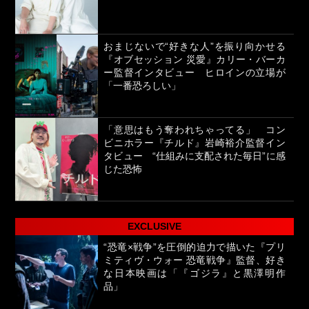
おまじないで“好きな人”を振り向かせる
『オブセッション 災愛』カリー・バーカ
ー監督インタビュー ヒロインの立場が
「一番恐ろしい」
「意思はもう奪われちゃってる」 コン
ビニホラー『チルド』岩崎裕介監督イン
タビュー “仕組みに支配された毎日”に感
じた恐怖
EXCLUSIVE
“恐竜×戦争”を圧倒的迫力で描いた『プリ
ミティヴ・ウォー 恐竜戦争』監督、好き
な日本映画は「『ゴジラ』と黒澤明作
品」