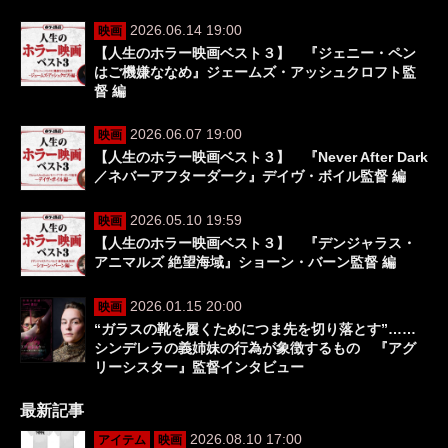
2026.06.14 19:00
映画
【人生のホラー映画ベスト３】 『ジェニー・ペン
はご機嫌ななめ』ジェームズ・アッシュクロフト監
督 編
2026.06.07 19:00
映画
【人生のホラー映画ベスト３】 『Never After Dark
／ネバーアフターダーク』デイヴ・ボイル監督 編
2026.05.10 19:59
映画
【人生のホラー映画ベスト３】 『デンジャラス・
アニマルズ 絶望海域』ショーン・バーン監督 編
2026.01.15 20:00
映画
“ガラスの靴を履くためにつま先を切り落とす”……
シンデレラの義姉妹の行為が象徴するもの 『アグ
リーシスター』監督インタビュー
最新記事
2026.08.10 17:00
アイテム
映画