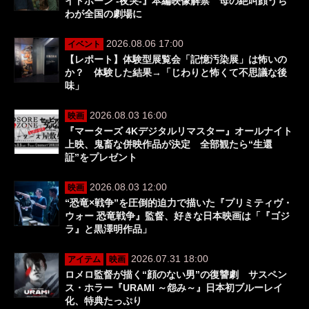
イトボーン -夜哭-』本編映像解禁 母の絶叫顔うち
わが全国の劇場に
2026.08.06 17:00
イベント
【レポート】体験型展覧会「記憶汚染展」は怖いの
か？ 体験した結果→「じわりと怖くて不思議な後
味」
2026.08.03 16:00
映画
『マーターズ 4Kデジタルリマスター』オールナイト
上映、鬼畜な併映作品が決定 全部観たら“生還
証”をプレゼント
2026.08.03 12:00
映画
“恐竜×戦争”を圧倒的迫力で描いた『プリミティヴ・
ウォー 恐竜戦争』監督、好きな日本映画は「『ゴジ
ラ』と黒澤明作品」
2026.07.31 18:00
アイテム
映画
ロメロ監督が描く“顔のない男”の復讐劇 サスペン
ス・ホラー『URAMI ～怨み～』日本初ブルーレイ
化、特典たっぷり