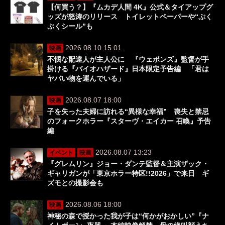
【何買う？】『ムカデ人間 4K』公式＆タイアップグ
ッズが怒涛のリリース トイレットペーパーや“ぷく
ぷくシール”も
2026.08.10 15:01
映画
不憫な配達人が主人公に 『ウェポンズ』監督が手
掛ける『バイオハザード』日本限定予告編 「君は
ヤバい物を運んでいる」
2026.08.07 18:00
映画
子を失った夫婦に訪れる“異様な幸福” 喪失と禁忌
のフォークホラー『スターヴ・エイカー 召喚』予告
編
2026.08.07 13:23
イベント
映画
『グレムリン』ジョー・ダンテ監督＆主演ザック・
ギャリガンが「東京ホラー特区!!2026」で来日 ギ
ズモとの撮影会も
2026.08.06 18:00
映画
神秘の森で授かった我が子は“何かがおかしい”『ナ