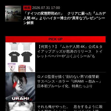
2026.07.31 17:00
映画
「ドイツの変態野郎め!!」 クリアに蘇った『ムカデ
人間 4K』よりハイター博士の“異常なプレゼン”シー
ン解禁
PICK UP
【何買う？】『ムカデ人間 4K』公式＆タ
イアップグッズが怒涛のリリース トイ
レットペーパーや“ぷくぷくシール”も
ロメロ監督が描く“顔のない男”の復讐劇
サスペンス・ホラー『URAMI ～怨み～』
日本初ブルーレイ化、特典たっぷり
それも俺がやった。 息をするように殺