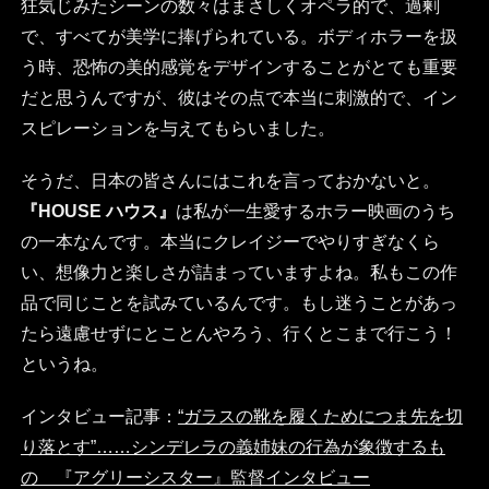
狂気じみたシーンの数々はまさしくオペラ的で、過剰
で、すべてが美学に捧げられている。ボディホラーを扱
う時、恐怖の美的感覚をデザインすることがとても重要
だと思うんですが、彼はその点で本当に刺激的で、イン
スピレーションを与えてもらいました。
そうだ、日本の皆さんにはこれを言っておかないと。
『HOUSE ハウス』
は私が一生愛するホラー映画のうち
の一本なんです。本当にクレイジーでやりすぎなくら
い、想像力と楽しさが詰まっていますよね。私もこの作
品で同じことを試みているんです。もし迷うことがあっ
たら遠慮せずにとことんやろう、行くとこまで行こう！
というね。
インタビュー記事：
“ガラスの靴を履くためにつま先を切
り落とす”……シンデレラの義姉妹の行為が象徴するも
の 『アグリーシスター』監督インタビュー