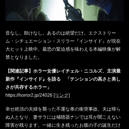
音なし。助けなし。あるのは絶望だけ。エクストリー
ム・シチュエーション・スリラー『インサイド』が現在
大ヒット上映中。最恐の緊迫感を味わえる本編映像が解
禁となりました。
【関連記事】ホラー女優レイチェル・ニコルズ、主演最
新作『インサイド』を語る 「テンションの高さと美し
さが共存するホラー」
https://horror2.jp/24026
[リンク]
幸せ絶頂の夫婦を襲った不運な車の衝突事故。夫は帰ら
ぬ人となり、妻サラには補聴器ナシでは耳が聞こえない
障害が残ります。一緒に生き残ったお腹の子の誕生だけ