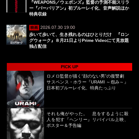
『WEAPONS／ウェポンズ』監督の予測不能スリラ
ー『バーバリアン』初ブルーレイ化、音声解説ほか
特典収録
2026.07.30 19:00
映画
歩いて歩いて、生き残れるのはひとりだけ 『ロン
グウォーク』８月21日よりPrime Videoにて見放題
独占配信
PICK UP
ロメロ監督が描く“顔のない男”の復讐劇
サスペンス・ホラー『URAMI ～怨み～』
日本初ブルーレイ化、特典たっぷり
それも俺がやった。 息をするように殺
人を犯す『ヘンリー』リバイバル上映、
ポスター＆予告編