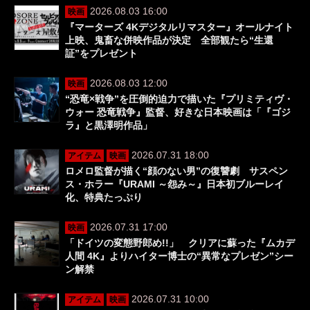
2026.08.03 16:00
映画
『マーターズ 4Kデジタルリマスター』オールナイト
上映、鬼畜な併映作品が決定 全部観たら“生還
証”をプレゼント
2026.08.03 12:00
映画
“恐竜×戦争”を圧倒的迫力で描いた『プリミティヴ・
ウォー 恐竜戦争』監督、好きな日本映画は「『ゴジ
ラ』と黒澤明作品」
2026.07.31 18:00
アイテム
映画
ロメロ監督が描く“顔のない男”の復讐劇 サスペン
ス・ホラー『URAMI ～怨み～』日本初ブルーレイ
化、特典たっぷり
2026.07.31 17:00
映画
「ドイツの変態野郎め!!」 クリアに蘇った『ムカデ
人間 4K』よりハイター博士の“異常なプレゼン”シー
ン解禁
2026.07.31 10:00
アイテム
映画