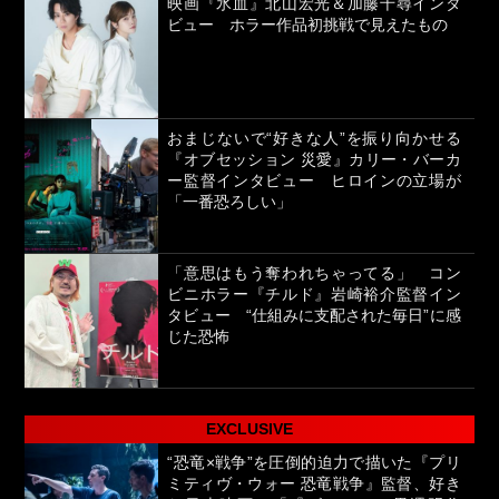
映画『氷血』北山宏光＆加藤千尋インタ
ビュー ホラー作品初挑戦で見えたもの
おまじないで“好きな人”を振り向かせる
『オブセッション 災愛』カリー・バーカ
ー監督インタビュー ヒロインの立場が
「一番恐ろしい」
「意思はもう奪われちゃってる」 コン
ビニホラー『チルド』岩崎裕介監督イン
タビュー “仕組みに支配された毎日”に感
じた恐怖
EXCLUSIVE
“恐竜×戦争”を圧倒的迫力で描いた『プリ
ミティヴ・ウォー 恐竜戦争』監督、好き