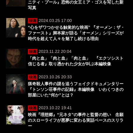
ニティ・プール』恐怖の女王ミア・ゴスを写した新
写真
2024.03.25 17:00
映画
“心をザワつかせる触覚的な映画” 『オーメン：ザ・
ファースト』脚本家が語る「オーメン」シリーズが
時代を超えて人々を魅了し続ける理由
2023.11.22 20:04
映画
「肉と血」「肉と血」「肉と血」 『エクソシスト
信じる者』取り憑かれた少女が叫ぶ本編映像
2023.10.26 20:33
映画
猟奇殺人事件の謎を追うフェイクドキュメンタリー
『トンソン荘事件の記録』本編映像 いわくつきの
部屋にいた“何か”とは？
2023.10.22 19:41
映画
映画『理想郷』“元ネタ”の事件と監督の想い 念願
のスローライフが悪夢に変わる実話ベースのスリラ
ー