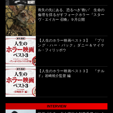
喪失の先にある、恐るべき“救い” 生命の
倫理を揺るがすフォークホラー『スター
ヴ・エイカー 召喚』９月公開
【人生のホラー映画ベスト３】 『ブリ
ング・ハー・バック』ダニー＆マイケ
ル・フィリッポウ
【人生のホラー映画ベスト３】 『チル
ド』岩崎裕介監督 編
INTERVIEW