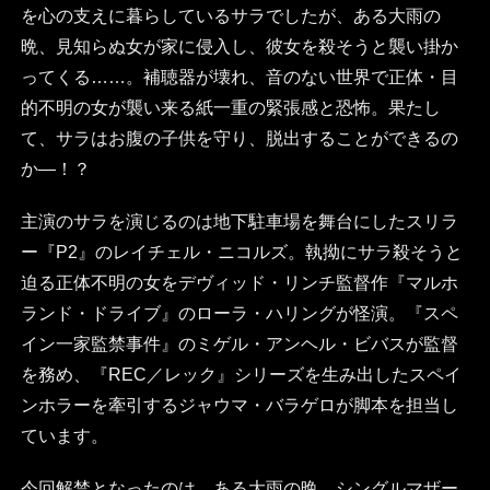
を心の支えに暮らしているサラでしたが、ある大雨の
晩、見知らぬ女が家に侵入し、彼女を殺そうと襲い掛か
ってくる……。補聴器が壊れ、音のない世界で正体・目
的不明の女が襲い来る紙一重の緊張感と恐怖。果たし
て、サラはお腹の子供を守り、脱出することができるの
か―！？
主演のサラを演じるのは地下駐車場を舞台にしたスリラ
ー『P2』のレイチェル・ニコルズ。執拗にサラ殺そうと
迫る正体不明の女をデヴィッド・リンチ監督作『マルホ
ランド・ドライブ』のローラ・ハリングが怪演。『スペ
イン一家監禁事件』のミゲル・アンヘル・ビバスが監督
を務め、『REC／レック』シリーズを生み出したスペイ
ンホラーを牽引するジャウマ・バラゲロが脚本を担当し
ています。
今回解禁となったのは、ある大雨の晩。シングルマザー