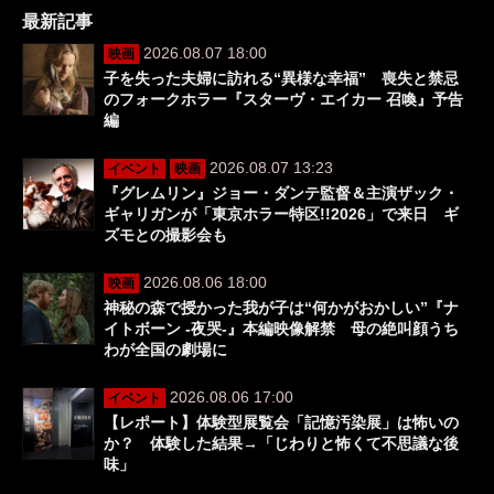
最新記事
2026.08.07 18:00
映画
子を失った夫婦に訪れる“異様な幸福” 喪失と禁忌
のフォークホラー『スターヴ・エイカー 召喚』予告
編
2026.08.07 13:23
イベント
映画
『グレムリン』ジョー・ダンテ監督＆主演ザック・
ギャリガンが「東京ホラー特区!!2026」で来日 ギ
ズモとの撮影会も
2026.08.06 18:00
映画
神秘の森で授かった我が子は“何かがおかしい”『ナ
イトボーン -夜哭-』本編映像解禁 母の絶叫顔うち
わが全国の劇場に
2026.08.06 17:00
イベント
【レポート】体験型展覧会「記憶汚染展」は怖いの
か？ 体験した結果→「じわりと怖くて不思議な後
味」