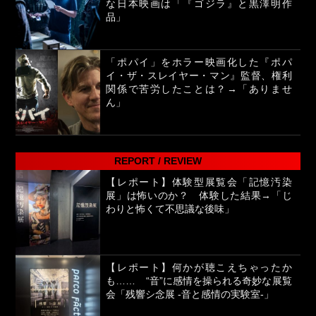
な日本映画は「『ゴジラ』と黒澤明作
品」
「ポパイ」をホラー映画化した『ポパ
イ・ザ・スレイヤー・マン』監督、権利
関係で苦労したことは？→「ありませ
ん」
REPORT / REVIEW
【レポート】体験型展覧会「記憶汚染
展」は怖いのか？ 体験した結果→「じ
わりと怖くて不思議な後味」
【レポート】何かが聴こえちゃったか
も…… “音”に感情を操られる奇妙な展覧
会「残響シ念展 -⾳と感情の実験室-」