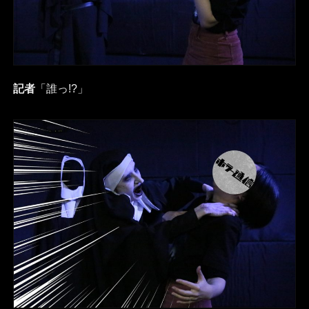
記者
「誰っ!?」