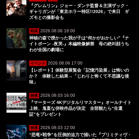
『グレムリン』ジョー・ダンテ監督＆主演ザック・
ギャリガンが「東京ホラー特区!!2026」で来日 ギ
ズモとの撮影会も
2026.08.06 18:00
映画
神秘の森で授かった我が子は“何かがおかしい”『ナ
イトボーン -夜哭-』本編映像解禁 母の絶叫顔うち
わが全国の劇場に
2026.08.06 17:00
イベント
【レポート】体験型展覧会「記憶汚染展」は怖いの
か？ 体験した結果→「じわりと怖くて不思議な後
味」
2026.08.03 16:00
映画
『マーターズ 4Kデジタルリマスター』オールナイト
上映、鬼畜な併映作品が決定 全部観たら“生還
証”をプレゼント
2026.08.03 12:00
映画
“恐竜×戦争”を圧倒的迫力で描いた『プリミティヴ・