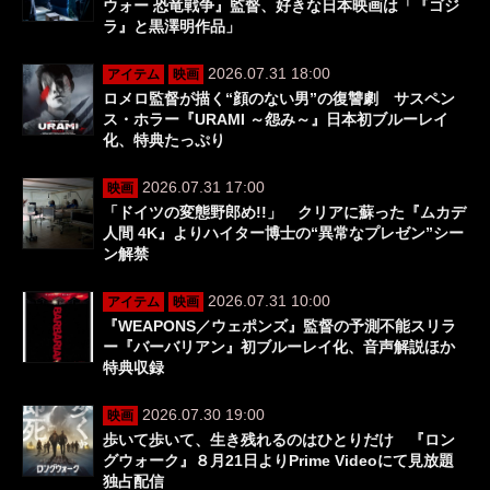
ウォー 恐竜戦争』監督、好きな日本映画は「『ゴジ
ラ』と黒澤明作品」
2026.07.31 18:00
アイテム
映画
ロメロ監督が描く“顔のない男”の復讐劇 サスペン
ス・ホラー『URAMI ～怨み～』日本初ブルーレイ
化、特典たっぷり
2026.07.31 17:00
映画
「ドイツの変態野郎め!!」 クリアに蘇った『ムカデ
人間 4K』よりハイター博士の“異常なプレゼン”シー
ン解禁
2026.07.31 10:00
アイテム
映画
『WEAPONS／ウェポンズ』監督の予測不能スリラ
ー『バーバリアン』初ブルーレイ化、音声解説ほか
特典収録
2026.07.30 19:00
映画
歩いて歩いて、生き残れるのはひとりだけ 『ロン
グウォーク』８月21日よりPrime Videoにて見放題
独占配信