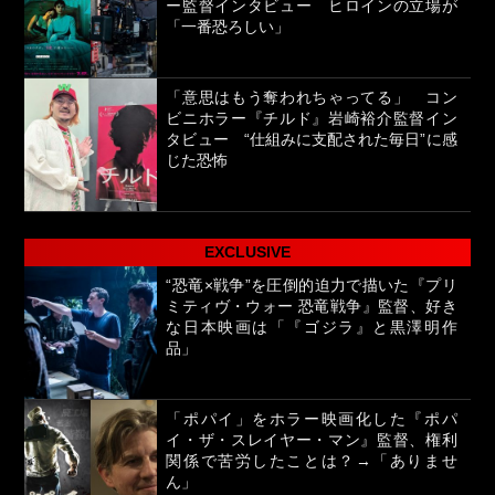
ー監督インタビュー ヒロインの立場が
「一番恐ろしい」
「意思はもう奪われちゃってる」 コン
ビニホラー『チルド』岩崎裕介監督イン
タビュー “仕組みに支配された毎日”に感
じた恐怖
EXCLUSIVE
“恐竜×戦争”を圧倒的迫力で描いた『プリ
ミティヴ・ウォー 恐竜戦争』監督、好き
な日本映画は「『ゴジラ』と黒澤明作
品」
「ポパイ」をホラー映画化した『ポパ
イ・ザ・スレイヤー・マン』監督、権利
関係で苦労したことは？→「ありませ
ん」