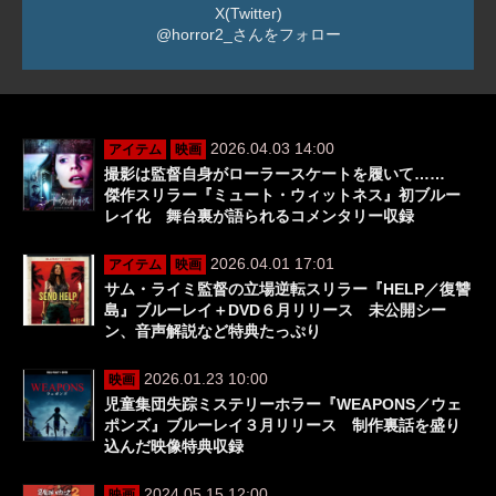
X(Twitter)
@horror2_さんをフォロー
2026.04.03 14:00
アイテム
映画
撮影は監督自身がローラースケートを履いて……
傑作スリラー『ミュート・ウィットネス』初ブルー
レイ化 舞台裏が語られるコメンタリー収録
2026.04.01 17:01
アイテム
映画
サム・ライミ監督の立場逆転スリラー『HELP／復讐
島』ブルーレイ＋DVD６月リリース 未公開シー
ン、音声解説など特典たっぷり
2026.01.23 10:00
映画
児童集団失踪ミステリーホラー『WEAPONS／ウェ
ポンズ』ブルーレイ３月リリース 制作裏話を盛り
込んだ映像特典収録
2024.05.15 12:00
映画