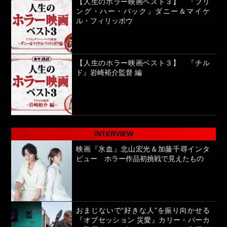
【人生のホラー映画ベスト３】 『ブリ
ング・ハー・バック』ダニー＆マイケ
ル・フィリッポウ
【人生のホラー映画ベスト３】 『チル
ド』岩崎裕介監督 編
INTERVIEW
映画『氷血』北山宏光＆加藤千尋インタ
ビュー ホラー作品初挑戦で見えたもの
おまじないで“好きな人”を振り向かせる
『オブセッション 災愛』カリー・バーカ