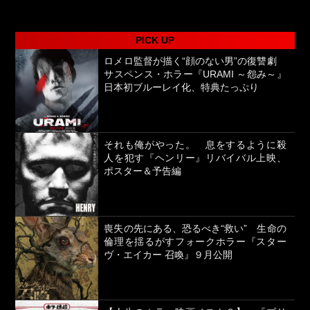
PICK UP
ロメロ監督が描く“顔のない男”の復讐劇
サスペンス・ホラー『URAMI ～怨み～』
日本初ブルーレイ化、特典たっぷり
それも俺がやった。 息をするように殺
人を犯す『ヘンリー』リバイバル上映、
ポスター＆予告編
喪失の先にある、恐るべき“救い” 生命の
倫理を揺るがすフォークホラー『スター
ヴ・エイカー 召喚』９月公開