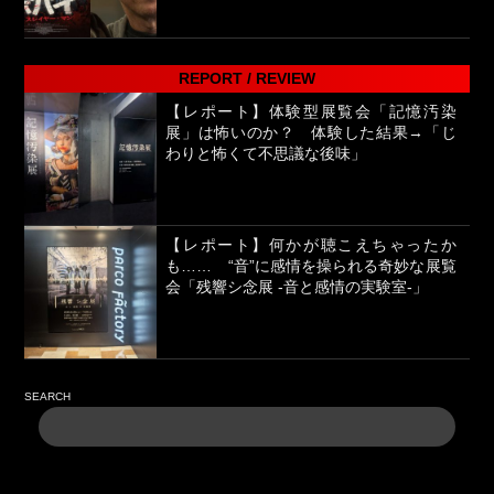
REPORT / REVIEW
【レポート】体験型展覧会「記憶汚染
展」は怖いのか？ 体験した結果→「じ
わりと怖くて不思議な後味」
【レポート】何かが聴こえちゃったか
も…… “音”に感情を操られる奇妙な展覧
会「残響シ念展 -⾳と感情の実験室-」
SEARCH