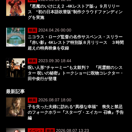
『悪魔のいけにえ２ ‐4Kレストア版‐』９月リリー
ス “初の日本語吹替版”制作クラウドファンディン
グを実施
2024.04.26 00:00
映画
ニコラス・ローグ監督の名作サスペンス・スリラー
『赤い影』4Kレストア特別版８月リリース ３時間
超えの特典映像を収録
2023.09.30 18:44
映画
呪い人形“チャーミー”も太鼓判？ 『死霊館のシス
ター 呪いの秘密』トークショーに呪物コレクター・
田中俊行が登壇
最新記事
2026.08.07 18:00
映画
子を失った夫婦に訪れる“異様な幸福” 喪失と禁忌
のフォークホラー『スターヴ・エイカー 召喚』予告
編
2026.08.07 13:23
イベント
映画