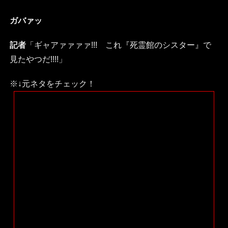
ガバァッ
記者
「ギャアァァァァ!!! これ『死霊館のシスター』で
見たやつだ!!!!」
※↓元ネタをチェック！