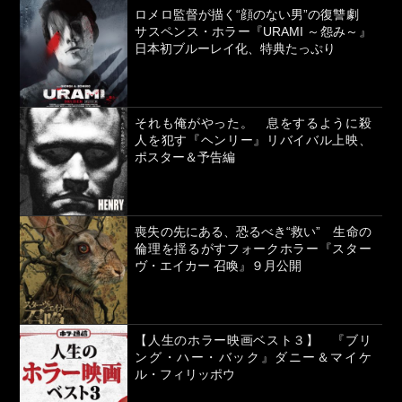
ロメロ監督が描く“顔のない男”の復讐劇
サスペンス・ホラー『URAMI ～怨み～』
日本初ブルーレイ化、特典たっぷり
それも俺がやった。 息をするように殺
人を犯す『ヘンリー』リバイバル上映、
ポスター＆予告編
喪失の先にある、恐るべき“救い” 生命の
倫理を揺るがすフォークホラー『スター
ヴ・エイカー 召喚』９月公開
【人生のホラー映画ベスト３】 『ブリ
ング・ハー・バック』ダニー＆マイケ
ル・フィリッポウ