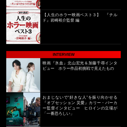
【人生のホラー映画ベスト３】 『チル
ド』岩崎裕介監督 編
INTERVIEW
映画『氷血』北山宏光＆加藤千尋インタ
ビュー ホラー作品初挑戦で見えたもの
おまじないで“好きな人”を振り向かせる
『オブセッション 災愛』カリー・バーカ
ー監督インタビュー ヒロインの立場が
「一番恐ろしい」