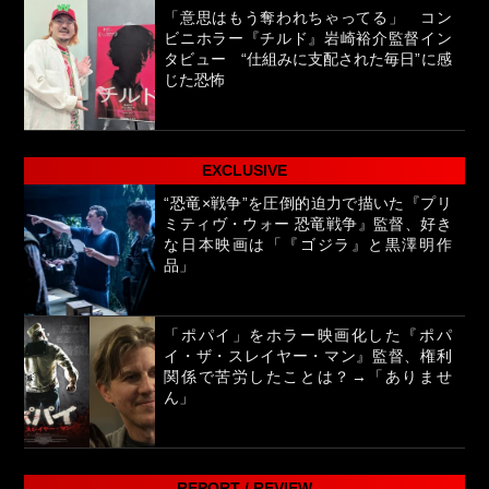
「意思はもう奪われちゃってる」 コン
ビニホラー『チルド』岩崎裕介監督イン
タビュー “仕組みに支配された毎日”に感
じた恐怖
EXCLUSIVE
“恐竜×戦争”を圧倒的迫力で描いた『プリ
ミティヴ・ウォー 恐竜戦争』監督、好き
な日本映画は「『ゴジラ』と黒澤明作
品」
「ポパイ」をホラー映画化した『ポパ
イ・ザ・スレイヤー・マン』監督、権利
関係で苦労したことは？→「ありませ
ん」
REPORT / REVIEW