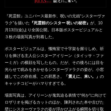
『死霊館』ユニバース最新作、呪いの元凶“シスターヴァ
ラク”を描いた
『死霊館のシスター 呪いの秘密』
が、10
月13日(金)より全国公開。日本版ポスタービジュアルと
３枚の場面写真が到着した。
ポスタービジュアルは、懺悔室で十字架を握りしめ、祈
りを捧げる主人公シスターアイリーン（タイッサ・ファ
ーミガ）の横顔を写したもの。だが、その後ろには目を
光らせて睨みをきかせるシスターヴァラクの姿が。小窓
越しでこの存在感、この邪悪さ。
「震えに、来い。」
の
キャッチコピーがハマりすぎてる。
場面写真は、アイリーンが鬼気迫る表情で“何か“に向けて
ロザリオを掲げるカットのほか、陳列された本や古びた
壁にシスターヴァラクの姿が浮かび上がる瞬間を切り取