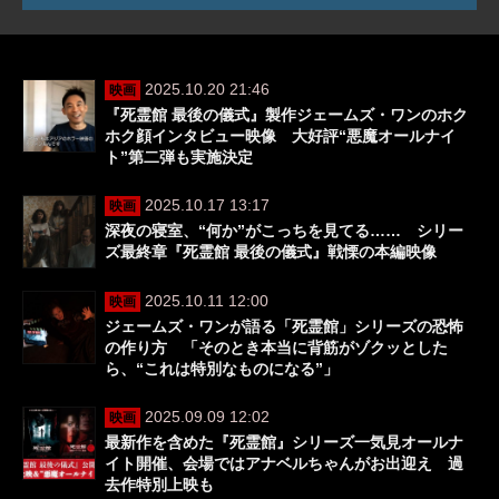
2025.10.20 21:46
映画
『死霊館 最後の儀式』製作ジェームズ・ワンのホク
ホク顔インタビュー映像 大好評“悪魔オールナイ
ト”第二弾も実施決定
2025.10.17 13:17
映画
深夜の寝室、“何か”がこっちを見てる…… シリー
ズ最終章『死霊館 最後の儀式』戦慄の本編映像
2025.10.11 12:00
映画
ジェームズ・ワンが語る「死霊館」シリーズの恐怖
の作り方 「そのとき本当に背筋がゾクッとした
ら、“これは特別なものになる”」
2025.09.09 12:02
映画
最新作を含めた『死霊館』シリーズ一気見オールナ
イト開催、会場ではアナベルちゃんがお出迎え 過
去作特別上映も