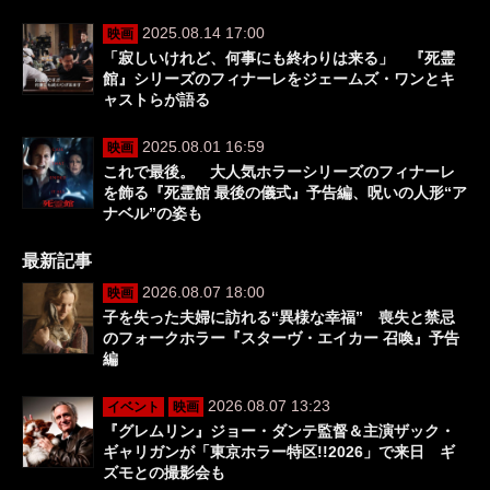
2025.08.14 17:00
映画
「寂しいけれど、何事にも終わりは来る」 『死霊
館』シリーズのフィナーレをジェームズ・ワンとキ
ャストらが語る
2025.08.01 16:59
映画
これで最後。 大人気ホラーシリーズのフィナーレ
を飾る『死霊館 最後の儀式』予告編、呪いの人形“ア
ナベル”の姿も
最新記事
2026.08.07 18:00
映画
子を失った夫婦に訪れる“異様な幸福” 喪失と禁忌
のフォークホラー『スターヴ・エイカー 召喚』予告
編
2026.08.07 13:23
イベント
映画
『グレムリン』ジョー・ダンテ監督＆主演ザック・
ギャリガンが「東京ホラー特区!!2026」で来日 ギ
ズモとの撮影会も