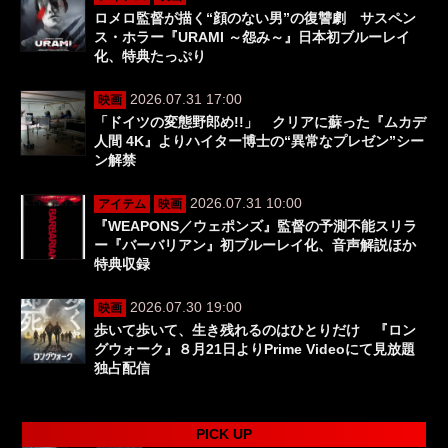
ロメロ監督が描く“顔のない男”の復讐劇 サスペン
ス・ホラー『URAMI ～怨み～』日本初ブルーレイ
化、特典たっぷり
2026.07.31 17:00
映画
「ドイツの変態野郎め!!」 クリアに蘇った『ムカデ
人間 4K』よりハイター博士の“異常なプレゼン”シー
ン解禁
2026.07.31 10:00
アイテム
映画
『WEAPONS／ウェポンズ』監督の予測不能スリラ
ー『バーバリアン』初ブルーレイ化、音声解説ほか
特典収録
2026.07.30 19:00
映画
歩いて歩いて、生き残れるのはひとりだけ 『ロン
グウォーク』８月21日よりPrime Videoにて見放題
独占配信
PICK UP