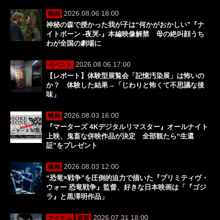
2026.08.06 18:00
映画
神秘の森で授かった我が子は“何かがおかしい”『ナ
イトボーン -夜哭-』本編映像解禁 母の絶叫顔うち
わが全国の劇場に
2026.08.06 17:00
イベント
【レポート】体験型展覧会「記憶汚染展」は怖いの
か？ 体験した結果→「じわりと怖くて不思議な後
味」
2026.08.03 16:00
映画
『マーターズ 4Kデジタルリマスター』オールナイト
上映、鬼畜な併映作品が決定 全部観たら“生還
証”をプレゼント
2026.08.03 12:00
映画
“恐竜×戦争”を圧倒的迫力で描いた『プリミティヴ・
ウォー 恐竜戦争』監督、好きな日本映画は「『ゴジ
ラ』と黒澤明作品」
2026.07.31 18:00
アイテム
映画