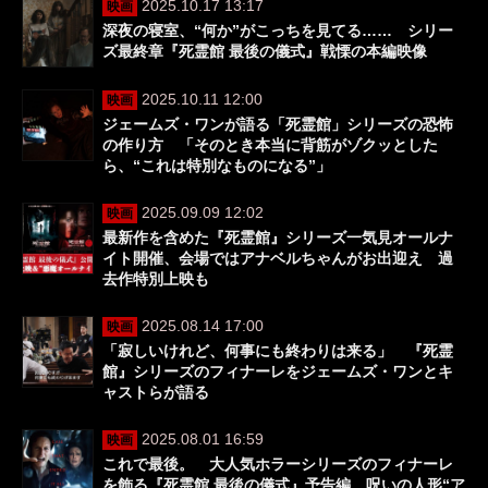
2025.10.17 13:17
映画
深夜の寝室、“何か”がこっちを見てる…… シリー
ズ最終章『死霊館 最後の儀式』戦慄の本編映像
2025.10.11 12:00
映画
ジェームズ・ワンが語る「死霊館」シリーズの恐怖
の作り方 「そのとき本当に背筋がゾクッとした
ら、“これは特別なものになる”」
2025.09.09 12:02
映画
最新作を含めた『死霊館』シリーズ一気見オールナ
イト開催、会場ではアナベルちゃんがお出迎え 過
去作特別上映も
2025.08.14 17:00
映画
「寂しいけれど、何事にも終わりは来る」 『死霊
館』シリーズのフィナーレをジェームズ・ワンとキ
ャストらが語る
2025.08.01 16:59
映画
これで最後。 大人気ホラーシリーズのフィナーレ
を飾る『死霊館 最後の儀式』予告編、呪いの人形“ア