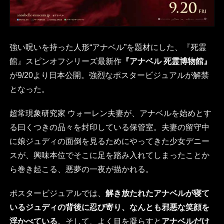
強い呪いを持った人形“アナベル”を題材にした、『死霊
館』スピンオフシリーズ最新作
『アナベル 死霊博物館』
が9/20より日本公開。強烈なポスタービジュアルが解禁
となった。
超常現象研究家 ウォーレン夫妻が、アナベルを始めとす
る曰くつきの品々を封印している保管室。夫妻の留守中
に娘ジュディの面倒を見るためにやってきた少女デニー
スが、興味本位でそこに足を踏み入れてしまったことか
ら巻き起こる、悪夢の一夜が描かれる。
ポスタービジュアルでは、
解き放たれたアナベルが寝て
いるジュディの背後に忍び寄り、なんとも邪悪な笑顔を
浮かべている
。そして、よく目を凝らすと
アナベルだけ