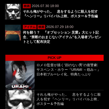
2026.07.30 18:00
映画
それも俺がやった。 息をするように殺人を犯す
『ヘンリー』リバイバル上映、ポスター＆予告編
2026.07.29 18:00
アイテム
映画
何を願う？ 『オブセッション 災愛』大ヒット記
念、“禁断のおまじないアイテム”を入場者プレゼン
トとして配布決定
PICK UP
ロメロ監督が描く“顔のない男”の復讐劇
サスペンス・ホラー『URAMI ～怨み～』
日本初ブルーレイ化、特典たっぷり
それも俺がやった。 息をするように殺
人を犯す『ヘンリー』リバイバル上映、
ポスター＆予告編