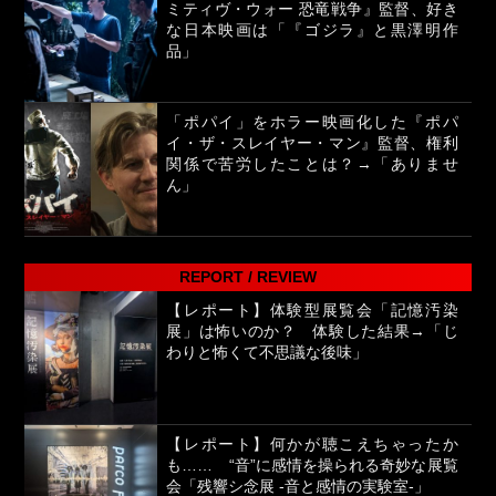
ミティヴ・ウォー 恐竜戦争』監督、好き
な日本映画は「『ゴジラ』と黒澤明作
品」
「ポパイ」をホラー映画化した『ポパ
イ・ザ・スレイヤー・マン』監督、権利
関係で苦労したことは？→「ありませ
ん」
REPORT / REVIEW
【レポート】体験型展覧会「記憶汚染
展」は怖いのか？ 体験した結果→「じ
わりと怖くて不思議な後味」
【レポート】何かが聴こえちゃったか
も…… “音”に感情を操られる奇妙な展覧
会「残響シ念展 -⾳と感情の実験室-」