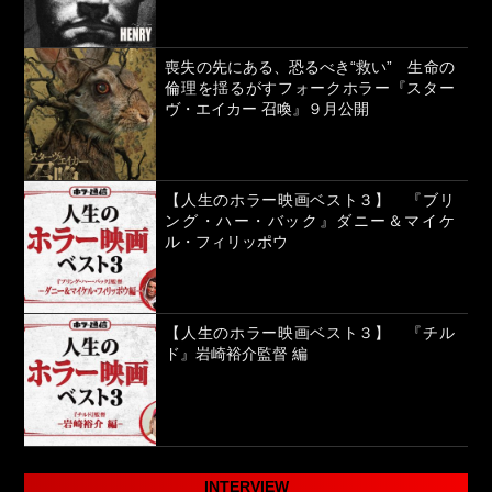
喪失の先にある、恐るべき“救い” 生命の
倫理を揺るがすフォークホラー『スター
ヴ・エイカー 召喚』９月公開
【人生のホラー映画ベスト３】 『ブリ
ング・ハー・バック』ダニー＆マイケ
ル・フィリッポウ
【人生のホラー映画ベスト３】 『チル
ド』岩崎裕介監督 編
INTERVIEW