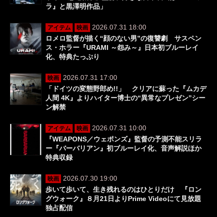
ラ』と黒澤明作品」
2026.07.31 18:00
アイテム
映画
ロメロ監督が描く“顔のない男”の復讐劇 サスペン
ス・ホラー『URAMI ～怨み～』日本初ブルーレイ
化、特典たっぷり
2026.07.31 17:00
映画
「ドイツの変態野郎め!!」 クリアに蘇った『ムカデ
人間 4K』よりハイター博士の“異常なプレゼン”シー
ン解禁
2026.07.31 10:00
アイテム
映画
『WEAPONS／ウェポンズ』監督の予測不能スリラ
ー『バーバリアン』初ブルーレイ化、音声解説ほか
特典収録
2026.07.30 19:00
映画
歩いて歩いて、生き残れるのはひとりだけ 『ロン
グウォーク』８月21日よりPrime Videoにて見放題
独占配信