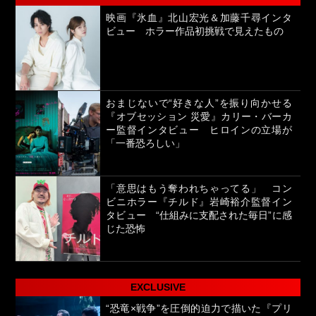
映画『氷血』北山宏光＆加藤千尋インタ
ビュー ホラー作品初挑戦で見えたもの
おまじないで“好きな人”を振り向かせる
『オブセッション 災愛』カリー・バーカ
ー監督インタビュー ヒロインの立場が
「一番恐ろしい」
「意思はもう奪われちゃってる」 コン
ビニホラー『チルド』岩崎裕介監督イン
タビュー “仕組みに支配された毎日”に感
じた恐怖
EXCLUSIVE
“恐竜×戦争”を圧倒的迫力で描いた『プリ