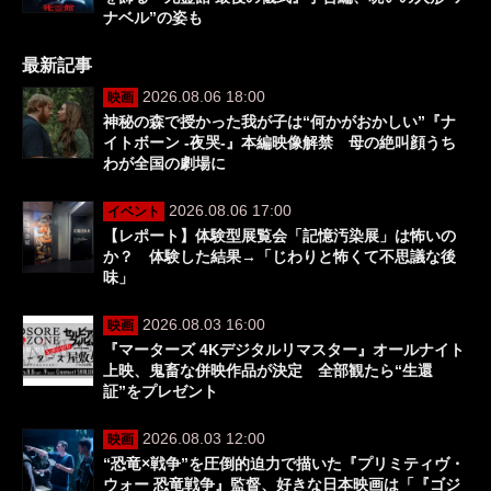
ナベル”の姿も
最新記事
2026.08.06 18:00
映画
神秘の森で授かった我が子は“何かがおかしい”『ナ
イトボーン -夜哭-』本編映像解禁 母の絶叫顔うち
わが全国の劇場に
2026.08.06 17:00
イベント
【レポート】体験型展覧会「記憶汚染展」は怖いの
か？ 体験した結果→「じわりと怖くて不思議な後
味」
2026.08.03 16:00
映画
『マーターズ 4Kデジタルリマスター』オールナイト
上映、鬼畜な併映作品が決定 全部観たら“生還
証”をプレゼント
2026.08.03 12:00
映画
“恐竜×戦争”を圧倒的迫力で描いた『プリミティヴ・
ウォー 恐竜戦争』監督、好きな日本映画は「『ゴジ