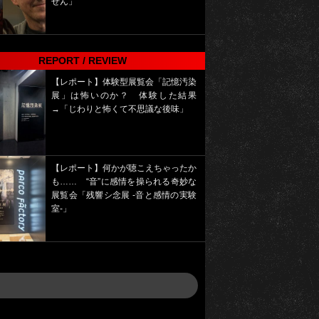
せん」
REPORT / REVIEW
【レポート】体験型展覧会「記憶汚染
展」は怖いのか？ 体験した結果
→「じわりと怖くて不思議な後味」
【レポート】何かが聴こえちゃったか
も…… “音”に感情を操られる奇妙な
展覧会「残響シ念展 -⾳と感情の実験
室-」