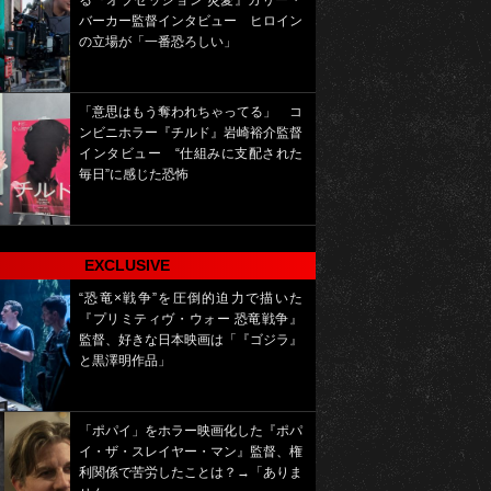
る『オブセッション 災愛』カリー・
バーカー監督インタビュー ヒロイン
の立場が「一番恐ろしい」
「意思はもう奪われちゃってる」 コ
ンビニホラー『チルド』岩崎裕介監督
インタビュー “仕組みに支配された
毎日”に感じた恐怖
EXCLUSIVE
“恐竜×戦争”を圧倒的迫力で描いた
『プリミティヴ・ウォー 恐竜戦争』
監督、好きな日本映画は「『ゴジラ』
と黒澤明作品」
「ポパイ」をホラー映画化した『ポパ
イ・ザ・スレイヤー・マン』監督、権
利関係で苦労したことは？→「ありま