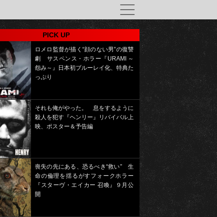
PICK UP
ロメロ監督が描く“顔のない男”の復讐
劇 サスペンス・ホラー『URAMI ～
怨み～』日本初ブルーレイ化、特典た
っぷり
それも俺がやった。 息をするように
殺人を犯す『ヘンリー』リバイバル上
映、ポスター＆予告編
喪失の先にある、恐るべき“救い” 生
命の倫理を揺るがすフォークホラー
『スターヴ・エイカー 召喚』９月公
開