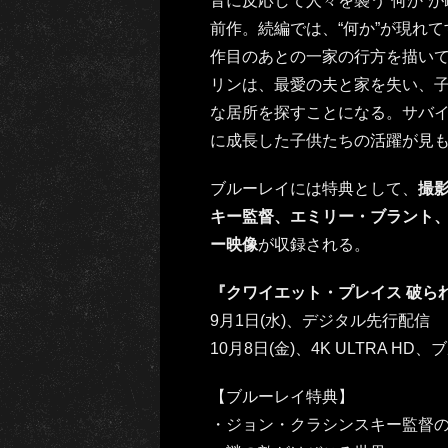
音に反応して人々を襲う“何か”
前作。続編では、“何か”が現れ
作目のあとの一家の行方を描い
リンは、最愛の夫と家を失い、
な居所を探すことになる。サバ
に成長した子供たちの活躍が見
ブルーレイには特典として、
撮
キー監督、エミリー・ブラント
ー映像
が収録される。
『クワイエット・プレイス 破ら
9月1日(水)、デジタル先行配信
10月8日(金)、4K ULTRA 
【ブルーレイ特典】
・ジョン・クラシンスキー監督