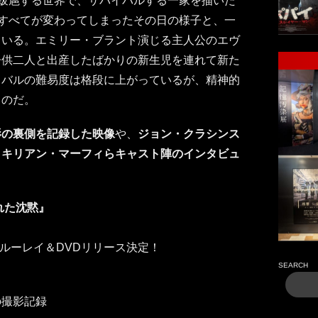
が跋扈する世界で、サバイバルする一家を描いた
てすべてが変わってしまったその日の様子と、一
ている。エミリー・ブラント演じる主人公のエヴ
子供二人と出産したばかりの新生児を連れて新た
イバルの難易度は格段に上がっているが、精神的
ものだ。
影の裏側を記録した映像
や、
ジョン・クラシンス
、キリアン・マーフィらキャスト陣のインタビュ
れた沈黙』
HD、ブルーレイ＆DVDリリース決定！
SEARCH
の撮影記録