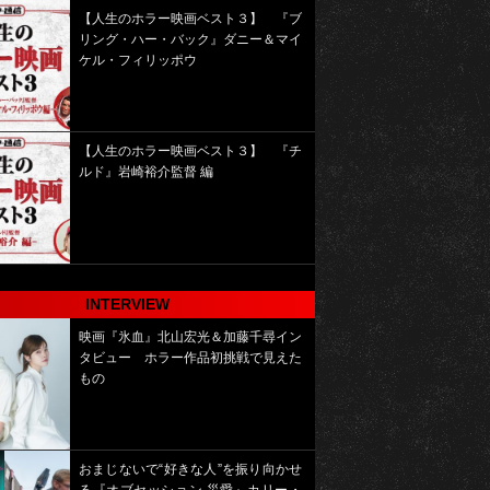
【人生のホラー映画ベスト３】 『ブ
リング・ハー・バック』ダニー＆マイ
ケル・フィリッポウ
【人生のホラー映画ベスト３】 『チ
ルド』岩崎裕介監督 編
INTERVIEW
映画『氷血』北山宏光＆加藤千尋イン
タビュー ホラー作品初挑戦で見えた
もの
おまじないで“好きな人”を振り向かせ