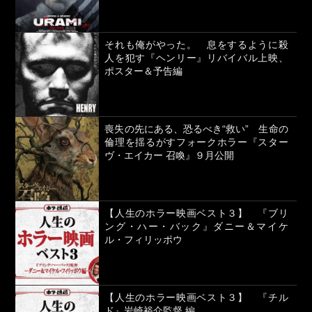
それも俺がやった。 息をするように殺
人を犯す『ヘンリー』リバイバル上映、
ポスター＆予告編
喪失の先にある、恐るべき“救い” 生命の
倫理を揺るがすフォークホラー『スター
ヴ・エイカー 召喚』９月公開
【人生のホラー映画ベスト３】 『ブリ
ング・ハー・バック』ダニー＆マイケ
ル・フィリッポウ
【人生のホラー映画ベスト３】 『チル
ド』岩崎裕介監督 編