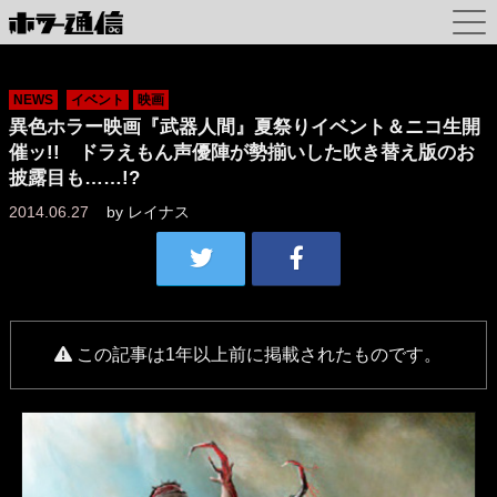
NEWS
イベント
映画
異色ホラー映画『武器人間』夏祭りイベント＆ニコ生開
催ッ!! ドラえもん声優陣が勢揃いした吹き替え版のお
披露目も……!?
2014.06.27
by
レイナス
この記事は1年以上前に掲載されたものです。