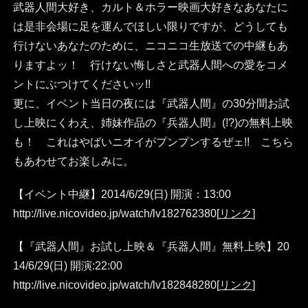
武器人間大好き、カルト＆ホラー映画大好きなあなたに
は是非会場に足を運んでほしい限りですが、どうしても
行けないあなたのために、ニコニコ生放送での中継もあ
りますよッ！ 行けない悔しさと武器人間への愛をコメ
ントにぶつけてくださいッ!!
更に、イベント当日の夜には『武器人間』の30分間お試
し上映にくわえ、姉妹作品の『兵器人間』(!?)の無料上映
も！ これはやばいニオイがプンプンするぜェ!! こちら
もあわせてお楽しみに。
【イベント中継】2014/6/29(日) 開演：13:00
http://live.nicovideo.jp/watch/lv182762380
[
リンク
]
【『武器人間』お試し上映＆『兵器人間』無料上映】20
14/6/29(日) 開演:22:00
http://live.nicovideo.jp/watch/lv182848280
[
リンク
]