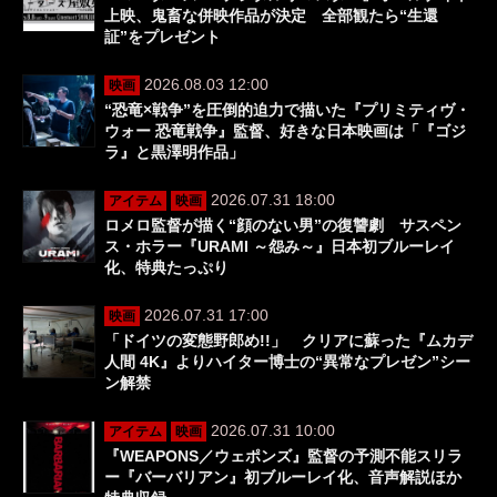
上映、鬼畜な併映作品が決定 全部観たら“生還
証”をプレゼント
2026.08.03 12:00
映画
“恐竜×戦争”を圧倒的迫力で描いた『プリミティヴ・
ウォー 恐竜戦争』監督、好きな日本映画は「『ゴジ
ラ』と黒澤明作品」
2026.07.31 18:00
アイテム
映画
ロメロ監督が描く“顔のない男”の復讐劇 サスペン
ス・ホラー『URAMI ～怨み～』日本初ブルーレイ
化、特典たっぷり
2026.07.31 17:00
映画
「ドイツの変態野郎め!!」 クリアに蘇った『ムカデ
人間 4K』よりハイター博士の“異常なプレゼン”シー
ン解禁
2026.07.31 10:00
アイテム
映画
『WEAPONS／ウェポンズ』監督の予測不能スリラ
ー『バーバリアン』初ブルーレイ化、音声解説ほか