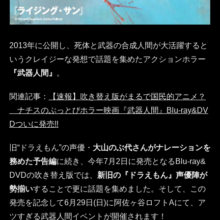
2013年に公開し、死体と武器の合成人間が大活躍すると
いうクレイジーな発想で話題を集めたアクションホラー
『武器人間』
。
関連記事：
【速報】吹き替え版がまるで国民的アニメ？
ナチスのぶっとびホラー映画『武器人間』Blu-ray&DV
Dついに発売!!
旧“ドラえもん”の声優・
大山のぶ代さんがナレーションを
務めた予告編
に続き、今年7月2日に発売となるBlu-ray&
DVDの吹き替え版では、
新旧の『ドラえもん』声優陣が
勢揃い
することで更に話題を集めました。そして、この
発売を記念して6月29日(日)に阿佐ヶ谷ロフトAにて、ア
ツすぎる武器人間イベントが開催されます！