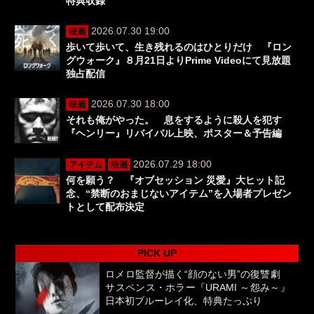
特典収録
2026.07.30 19:00
映画
歩いて歩いて、生き残れるのはひとりだけ 『ロン
グウォーク』８月21日よりPrime Videoにて見放題
独占配信
2026.07.30 18:00
映画
それも俺がやった。 息をするように殺人を犯す
『ヘンリー』リバイバル上映、ポスター＆予告編
2026.07.29 18:00
アイテム
映画
何を願う？ 『オブセッション 災愛』大ヒット記
念、“禁断のおまじないアイテム”を入場者プレゼン
トとして配布決定
PICK UP
ロメロ監督が描く“顔のない男”の復讐劇
サスペンス・ホラー『URAMI ～怨み～』
日本初ブルーレイ化、特典たっぷり