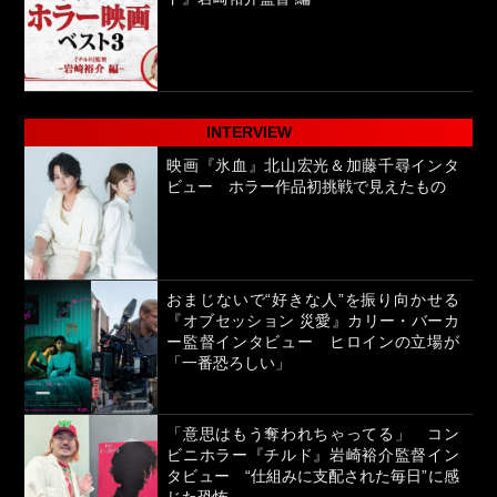
INTERVIEW
映画『氷血』北山宏光＆加藤千尋インタ
ビュー ホラー作品初挑戦で見えたもの
おまじないで“好きな人”を振り向かせる
『オブセッション 災愛』カリー・バーカ
ー監督インタビュー ヒロインの立場が
「一番恐ろしい」
「意思はもう奪われちゃってる」 コン
ビニホラー『チルド』岩崎裕介監督イン
タビュー “仕組みに支配された毎日”に感
じた恐怖