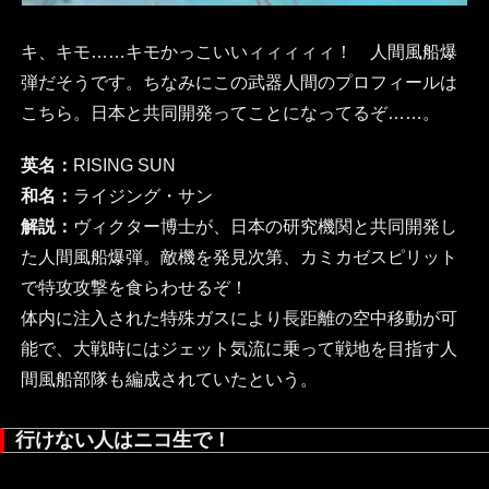
キ、キモ……キモかっこいいィィィィィ！ 人間風船爆
弾だそうです。ちなみにこの武器人間のプロフィールは
こちら。日本と共同開発ってことになってるぞ……。
英名：
RISING SUN
和名：
ライジング・サン
解説：
ヴィクター博士が、日本の研究機関と共同開発し
た人間風船爆弾。敵機を発見次第、カミカゼスピリット
で特攻攻撃を食らわせるぞ！
体内に注入された特殊ガスにより長距離の空中移動が可
能で、大戦時にはジェット気流に乗って戦地を目指す人
間風船部隊も編成されていたという。
行けない人はニコ生で！