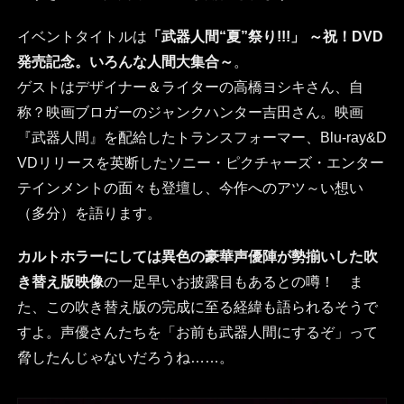
イベントタイトルは
「武器人間“夏”祭り!!!」 ～祝！DVD
発売記念。いろんな人間大集合～
。
ゲストはデザイナー＆ライターの高橋ヨシキさん、自
称？映画ブロガーのジャンクハンター吉田さん。映画
『武器人間』を配給したトランスフォーマー、Blu-ray&D
VDリリースを英断したソニー・ピクチャーズ・エンター
テインメントの面々も登壇し、今作へのアツ～い想い
（多分）を語ります。
カルトホラーにしては異色の豪華声優陣が勢揃いした吹
き替え版映像
の一足早いお披露目もあるとの噂！ ま
た、この吹き替え版の完成に至る経緯も語られるそうで
すよ。声優さんたちを「お前も武器人間にするぞ」って
脅したんじゃないだろうね……。