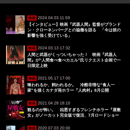
2024.04.03 11:59
映画
【インタビュー】映画『武器人間』監督がブランド
ン・クローネンバーグとの協働を語る 「今は彼の
影響を強く受けている」
2024.03.13 17:32
映画
人間と武器がくっついちゃった！ 映画『武器人
間』が“人間食べ食べカエル”氏リクエスト企画で一
日限定上映
2021.05.17 17:00
映画
喰われるか、飼われるか。 冷酷非情な“食人一
家”を描くカナダ発ホラー『人肉村』8月公開
2021.04.28 18:10
映画
観るのが怖い。 凶悪すぎるフレンチホラー『屋敷
女』がノーカット完全版で復活、7月ロードショー
2020.07.03 20:00
映画