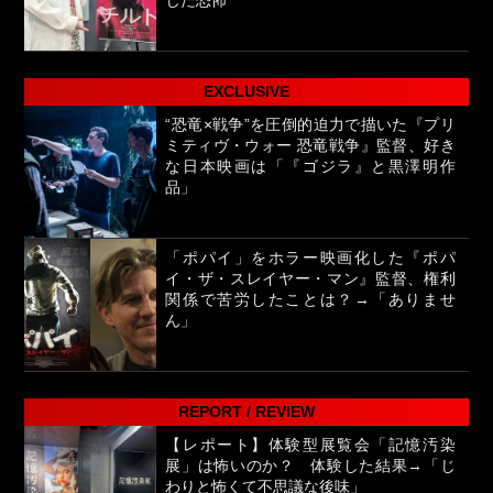
EXCLUSIVE
“恐竜×戦争”を圧倒的迫力で描いた『プリ
ミティヴ・ウォー 恐竜戦争』監督、好き
な日本映画は「『ゴジラ』と黒澤明作
品」
「ポパイ」をホラー映画化した『ポパ
イ・ザ・スレイヤー・マン』監督、権利
関係で苦労したことは？→「ありませ
ん」
REPORT / REVIEW
【レポート】体験型展覧会「記憶汚染
展」は怖いのか？ 体験した結果→「じ
わりと怖くて不思議な後味」