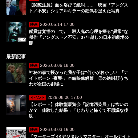
【閲覧注意】血を浴びて絶叫…… 映画『アングス
ト／不安』シリアルキラーの狂気を捉えた写真
2020.05.14 17:00
映画
鑑賞は覚悟の上で。 殺人鬼の心理を探る“異常”な
傑作『アングスト／不安』37年越しの日本初劇場公
開
最新記事
2026.08.06 18:00
映画
神秘の森で授かった我が子は“何かがおかしい”『ナ
イトボーン -夜哭-』本編映像解禁 母の絶叫顔うち
わが全国の劇場に
2026.08.06 17:00
イベント
【レポート】体験型展覧会「記憶汚染展」は怖いの
か？ 体験した結果→「じわりと怖くて不思議な後
味」
2026.08.03 16:00
映画
『マーターズ 4Kデジタルリマスター』オールナイト