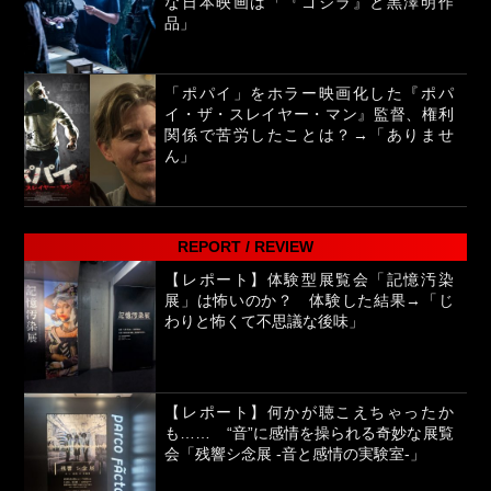
な日本映画は「『ゴジラ』と黒澤明作
品」
「ポパイ」をホラー映画化した『ポパ
イ・ザ・スレイヤー・マン』監督、権利
関係で苦労したことは？→「ありませ
ん」
REPORT / REVIEW
【レポート】体験型展覧会「記憶汚染
展」は怖いのか？ 体験した結果→「じ
わりと怖くて不思議な後味」
【レポート】何かが聴こえちゃったか
も…… “音”に感情を操られる奇妙な展覧
会「残響シ念展 -⾳と感情の実験室-」