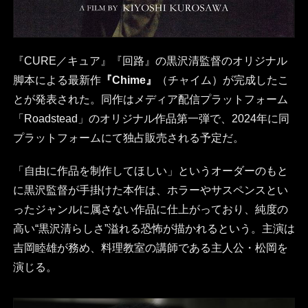
『CURE／キュア』『回路』の黒沢清監督のオリジナル
脚本による最新作
『Chime』
（チャイム）が完成したこ
とが発表された。同作はメディア配信プラットフォーム
「Roadstead」のオリジナル作品第一弾で、2024年に同
プラットフォームにて独占販売される予定だ。
「自由に作品を制作してほしい」というオーダーのもと
に黒沢監督が手掛けた本作は、ホラーやサスペンスとい
ったジャンルに属さない作品に仕上がっており、純度の
高い“黒沢清らしさ”溢れる恐怖が描かれるという。主演は
吉岡睦雄が務め、料理教室の講師である主人公・松岡を
演じる。