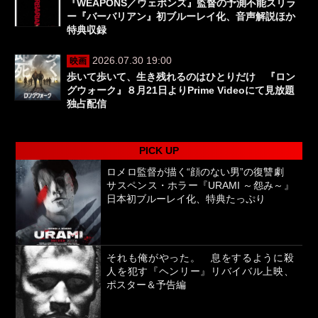
『WEAPONS／ウェポンズ』監督の予測不能スリラ
ー『バーバリアン』初ブルーレイ化、音声解説ほか
特典収録
2026.07.30 19:00
映画
歩いて歩いて、生き残れるのはひとりだけ 『ロン
グウォーク』８月21日よりPrime Videoにて見放題
独占配信
PICK UP
ロメロ監督が描く“顔のない男”の復讐劇
サスペンス・ホラー『URAMI ～怨み～』
日本初ブルーレイ化、特典たっぷり
それも俺がやった。 息をするように殺
人を犯す『ヘンリー』リバイバル上映、
ポスター＆予告編