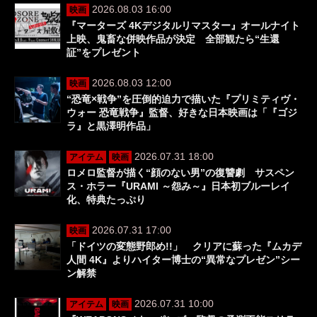
2026.08.03 16:00
映画
『マーターズ 4Kデジタルリマスター』オールナイト
上映、鬼畜な併映作品が決定 全部観たら“生還
証”をプレゼント
2026.08.03 12:00
映画
“恐竜×戦争”を圧倒的迫力で描いた『プリミティヴ・
ウォー 恐竜戦争』監督、好きな日本映画は「『ゴジ
ラ』と黒澤明作品」
2026.07.31 18:00
アイテム
映画
ロメロ監督が描く“顔のない男”の復讐劇 サスペン
ス・ホラー『URAMI ～怨み～』日本初ブルーレイ
化、特典たっぷり
2026.07.31 17:00
映画
「ドイツの変態野郎め!!」 クリアに蘇った『ムカデ
人間 4K』よりハイター博士の“異常なプレゼン”シー
ン解禁
2026.07.31 10:00
アイテム
映画