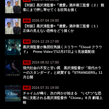
【対談】黒沢清監督×『遺愛』酒井善三監督（２） 観
客にまで押し寄せてくる狂気を描く
2026.07.04 19:00
映画
【対談】黒沢清監督×『遺愛』酒井善三監督（１）
正体の見えない恐怖をどう描くか
2024.12.19 17:00
映画
黒沢清監督が集団狂気描くスリラー『Cloud クラウ
ド』 Prime Videoで12月27日より見放題配信
2024.08.02 17:00
映画
現代社会の不安と甘い罠 黒沢清監督が「現代ホラ
ーのスタンダード」と絶賛する『STRANGERS』11
月公開
2024.07.31 19:00
映画
チャイムが鳴り、次の何かが始まる “いびつ”な恐
怖に支配される黒沢清監督作『Chime』８月 劇場上
映