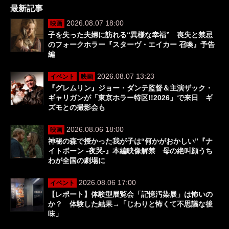
最新記事
2026.08.07 18:00
映画
子を失った夫婦に訪れる“異様な幸福” 喪失と禁忌
のフォークホラー『スターヴ・エイカー 召喚』予告
編
2026.08.07 13:23
イベント
映画
『グレムリン』ジョー・ダンテ監督＆主演ザック・
ギャリガンが「東京ホラー特区!!2026」で来日 ギ
ズモとの撮影会も
2026.08.06 18:00
映画
神秘の森で授かった我が子は“何かがおかしい”『ナ
イトボーン -夜哭-』本編映像解禁 母の絶叫顔うち
わが全国の劇場に
2026.08.06 17:00
イベント
【レポート】体験型展覧会「記憶汚染展」は怖いの
か？ 体験した結果→「じわりと怖くて不思議な後
味」