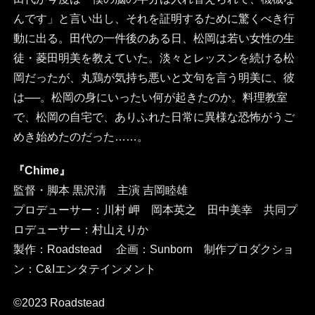
んです」と言い出し、それを証明するために驚くべき行
動に出る。田代の一件後のある日、松岡は若い女性の生
徒・菱田明美を教えていた。淡々とレッスンを続ける松
岡だったが、丸鶏が気持ち悪いと文句を言う明美に、彼
は──。松岡の身にいったい何が起きたのか。料理教室
で、松岡の自宅で、ありふれた日常に異様な恐怖がうご
めき始めたのだった……。
『Chime』
監督・脚本 黒沢清 主演 吉岡睦雄
プロデューサー：川村 岬 岡本英之 田中美幸 共同プ
ロデューサー：村山えりか
製作：Roadstead 企画：Sunborn 制作プロダクショ
ン：C&Iエンタテインメント
©2023 Roadstead