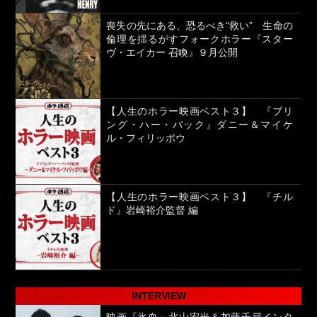
喪失の先にある、恐るべき“救い” 生命の
倫理を揺るがすフォークホラー『スター
ヴ・エイカー 召喚』９月公開
【人生のホラー映画ベスト３】 『ブリ
ング・ハー・バック』ダニー＆マイケ
ル・フィリッポウ
【人生のホラー映画ベスト３】 『チル
ド』岩崎裕介監督 編
INTERVIEW
映画『氷血』北山宏光＆加藤千尋インタ