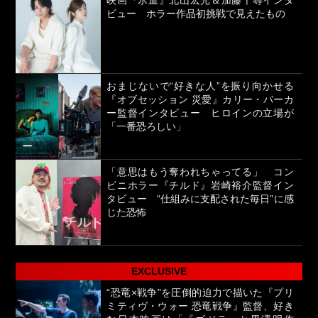
ビュー ホラー作品初挑戦で見えたもの
おまじないで“好きな人”を振り向かせる
『オブセッション 災愛』カリー・バーカ
ー監督インタビュー ヒロインの立場が
「一番恐ろしい」
「意思はもう奪われちゃってる」 コン
ビニホラー『チルド』岩崎裕介監督イン
タビュー “仕組みに支配された毎日”に感
じた恐怖
EXCLUSIVE
“恐竜×戦争”を圧倒的迫力で描いた『プリ
ミティヴ・ウォー 恐竜戦争』監督、好き