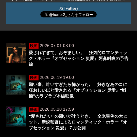
X(Twitter)
2026.07.01 08:00
映画
愛されすぎて、おぞましい。 狂気的ロマンティッ
ク・ホラー『オブセッション 災愛』阿鼻叫喚の予告
編
2026.06.19 19:00
映画
願い事、叶いすぎたら怖かった。 好きなあのコに
狂おしいほど愛される『オブセッション 災愛』“戦
慄”のラブラブ本編映像
2026.05.28 17:59
映画
“愛されたい”の願いが叶うとき。 全米異例の大ヒ
ット、新鋭監督によるロマンティック・ホラー『オ
ブセッション 災愛』７月公開