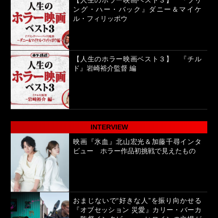
【人生のホラー映画ベスト３】 『ブリ
ング・ハー・バック』ダニー＆マイケ
ル・フィリッポウ
【人生のホラー映画ベスト３】 『チル
ド』岩崎裕介監督 編
INTERVIEW
映画『氷血』北山宏光＆加藤千尋インタ
ビュー ホラー作品初挑戦で見えたもの
おまじないで“好きな人”を振り向かせる
『オブセッション 災愛』カリー・バーカ