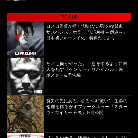
PICK UP
ロメロ監督が描く“顔のない男”の復讐劇
サスペンス・ホラー『URAMI ～怨み～』
日本初ブルーレイ化、特典たっぷり
それも俺がやった。 息をするように殺
人を犯す『ヘンリー』リバイバル上映、
ポスター＆予告編
喪失の先にある、恐るべき“救い” 生命の
倫理を揺るがすフォークホラー『スター
ヴ・エイカー 召喚』９月公開