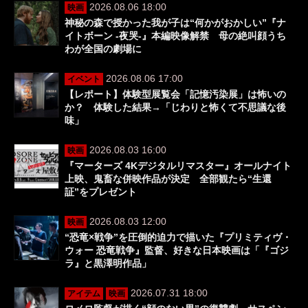
2026.08.06 18:00
映画
神秘の森で授かった我が子は“何かがおかしい”『ナ
イトボーン -夜哭-』本編映像解禁 母の絶叫顔うち
わが全国の劇場に
2026.08.06 17:00
イベント
【レポート】体験型展覧会「記憶汚染展」は怖いの
か？ 体験した結果→「じわりと怖くて不思議な後
味」
2026.08.03 16:00
映画
『マーターズ 4Kデジタルリマスター』オールナイト
上映、鬼畜な併映作品が決定 全部観たら“生還
証”をプレゼント
2026.08.03 12:00
映画
“恐竜×戦争”を圧倒的迫力で描いた『プリミティヴ・
ウォー 恐竜戦争』監督、好きな日本映画は「『ゴジ
ラ』と黒澤明作品」
2026.07.31 18:00
アイテム
映画