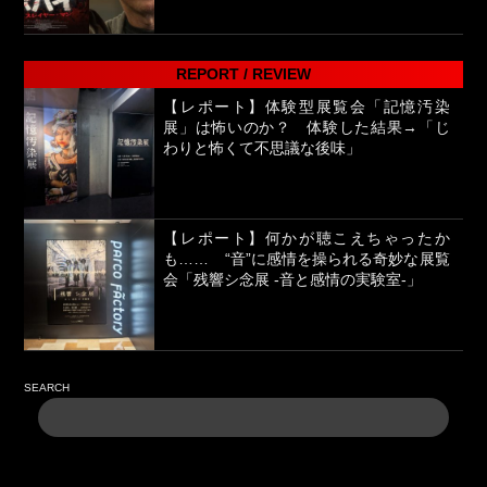
REPORT / REVIEW
【レポート】体験型展覧会「記憶汚染
展」は怖いのか？ 体験した結果→「じ
わりと怖くて不思議な後味」
【レポート】何かが聴こえちゃったか
も…… “音”に感情を操られる奇妙な展覧
会「残響シ念展 -⾳と感情の実験室-」
SEARCH