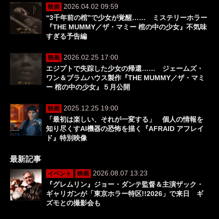
2026.04.02 09:59
映画
“3千年前の棺”で少女が覚醒…… ミステリーホラー
『THE MUMMY／ザ・マミー 棺の中の少女』不気味
すぎる予告編
2026.02.25 17:00
映画
エジプトで失踪した少女の帰還…… ジェームズ・
ワン＆ブラムハウス製作『THE MUMMY／ザ・マミ
ー 棺の中の少女』５月公開
2025.12.25 19:00
映画
「最初は楽しい、それが一変する」 個人の情報を
知り尽くすAI機器の恐怖を描く『AFRAID アフレイ
ド』特別映像
最新記事
2026.08.07 13:23
イベント
映画
『グレムリン』ジョー・ダンテ監督＆主演ザック・
ギャリガンが「東京ホラー特区!!2026」で来日 ギ
ズモとの撮影会も