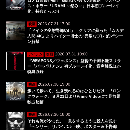
ロメロ監督が描く“顔のない男”の復讐劇 サスペン
ス・ホラー『URAMI ～怨み～』日本初ブルーレイ
化、特典たっぷり
2026.07.31 17:00
映画
「ドイツの変態野郎め!!」 クリアに蘇った『ムカデ
人間 4K』よりハイター博士の“異常なプレゼン”シー
ン解禁
2026.07.31 10:00
アイテム
映画
『WEAPONS／ウェポンズ』監督の予測不能スリラ
ー『バーバリアン』初ブルーレイ化、音声解説ほか
特典収録
2026.07.30 19:00
映画
歩いて歩いて、生き残れるのはひとりだけ 『ロン
グウォーク』８月21日よりPrime Videoにて見放題
独占配信
2026.07.30 18:00
映画
それも俺がやった。 息をするように殺人を犯す
『ヘンリー』リバイバル上映、ポスター＆予告編