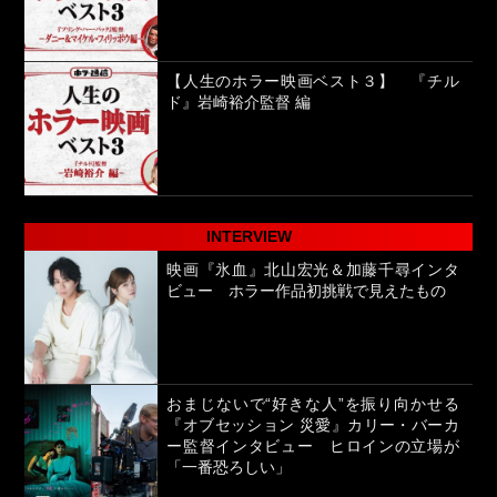
【人生のホラー映画ベスト３】 『チル
ド』岩崎裕介監督 編
INTERVIEW
映画『氷血』北山宏光＆加藤千尋インタ
ビュー ホラー作品初挑戦で見えたもの
おまじないで“好きな人”を振り向かせる
『オブセッション 災愛』カリー・バーカ
ー監督インタビュー ヒロインの立場が
「一番恐ろしい」