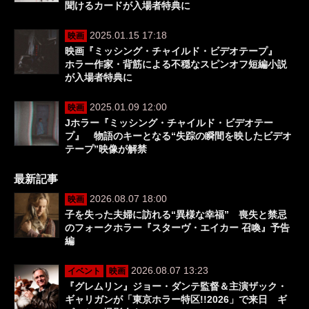
聞けるカードが入場者特典に
2025.01.15 17:18
映画
映画『ミッシング・チャイルド・ビデオテープ』
ホラー作家・背筋による不穏なスピンオフ短編小説
が入場者特典に
2025.01.09 12:00
映画
Jホラー『ミッシング・チャイルド・ビデオテー
プ』 物語のキーとなる“失踪の瞬間を映したビデオ
テープ”映像が解禁
最新記事
2026.08.07 18:00
映画
子を失った夫婦に訪れる“異様な幸福” 喪失と禁忌
のフォークホラー『スターヴ・エイカー 召喚』予告
編
2026.08.07 13:23
イベント
映画
『グレムリン』ジョー・ダンテ監督＆主演ザック・
ギャリガンが「東京ホラー特区!!2026」で来日 ギ