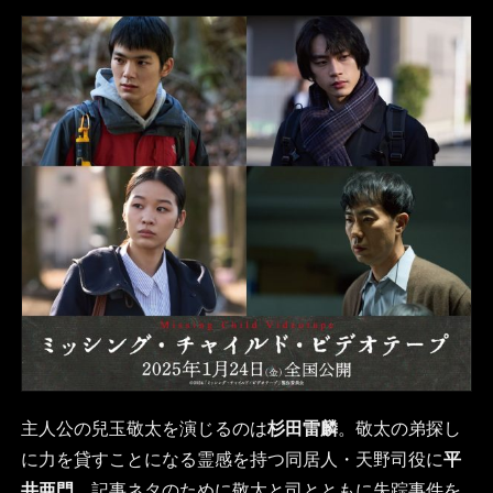
主人公の兒玉敬太を演じるのは
杉田雷麟
。敬太の弟探し
に力を貸すことになる霊感を持つ同居人・天野司役に
平
井亜門
。記事ネタのために敬太と司とともに失踪事件を