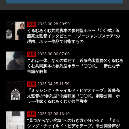
2025.06.28 20:59
映画
くるむあくむ共同脚本の参列型ホラー『〇〇式』近
藤亮太監督インタビュー “ノージャンプスケア”の
理由、ホラー作品で目指すもの
2025.06.06 07:00
映画
これは一体、なんの式だ？ 近藤亮太監督✕くるむあ
くむ共同脚本の参列型ホラー『〇〇式』 新たな予
告編が解禁
2025.04.25 11:59
映画
『ミッシング・チャイルド・ビデオテープ』近藤亮
太監督の“参列型”中編映画『〇〇式』劇場公開 ホ
ラー作家くるむあくむが共同脚本
2025.02.06 16:10
映画
“見つからない廃墟”への行き方が分かる？ 『ミッ
シング・チャイルド・ビデオテープ』未公開音声が