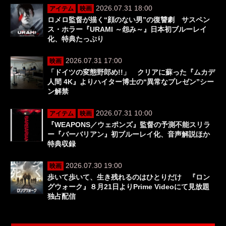
2026.07.31 18:00
アイテム
映画
ロメロ監督が描く“顔のない男”の復讐劇 サスペン
ス・ホラー『URAMI ～怨み～』日本初ブルーレイ
化、特典たっぷり
2026.07.31 17:00
映画
「ドイツの変態野郎め!!」 クリアに蘇った『ムカデ
人間 4K』よりハイター博士の“異常なプレゼン”シー
ン解禁
2026.07.31 10:00
アイテム
映画
『WEAPONS／ウェポンズ』監督の予測不能スリラ
ー『バーバリアン』初ブルーレイ化、音声解説ほか
特典収録
2026.07.30 19:00
映画
歩いて歩いて、生き残れるのはひとりだけ 『ロン
グウォーク』８月21日よりPrime Videoにて見放題
独占配信