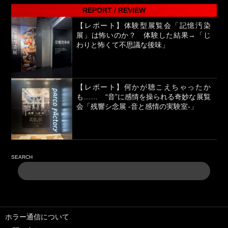
REPORT / REVIEW
【レポート】体験型展覧会「記憶汚染
展」は怖いのか？ 体験した結果→「じ
わりと怖くて不思議な後味」
【レポート】何かが聴こえちゃったか
も…… “音”に感情を操られる奇妙な展覧
会「残響シ念展 -⾳と感情の実験室-」
SEARCH
ホラー通信について