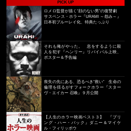
PICK UP
ロメロ監督が描く“顔のない男”の復讐劇
サスペンス・ホラー『URAMI ～怨み～』
日本初ブルーレイ化、特典たっぷり
それも俺がやった。 息をするように殺
人を犯す『ヘンリー』リバイバル上映、
ポスター＆予告編
喪失の先にある、恐るべき“救い” 生命の
倫理を揺るがすフォークホラー『スター
ヴ・エイカー 召喚』９月公開
【人生のホラー映画ベスト３】 『ブリ
ング・ハー・バック』ダニー＆マイケ
ル・フィリッポウ