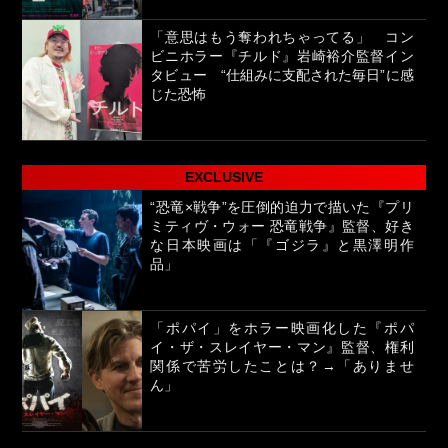
「意思はもう奪われちゃってる」 コン
ビニホラー『チルド』岩崎裕介監督イン
タビュー “仕組みに支配された毎日”に感
じた恐怖
EXCLUSIVE
“恐竜×戦争”を圧倒的迫力で描いた『プリ
ミティヴ・ウォー 恐竜戦争』監督、好き
な日本映画は「『ゴジラ』と黒澤明作
品」
「ポパイ」をホラー映画化した『ポパ
イ・ザ・スレイヤー・マン』監督、権利
関係で苦労したことは？→「ありませ
ん」