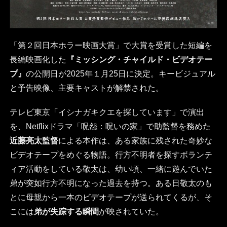
「第２回日本ホラー映画大賞」で大賞を受賞した短編を
長編映画化した
『ミッシング・チャイルド・ビデオテー
プ』
の公開日が2025年１月25日に決定。キービジュアル
と予告映像、主要キャストが解禁された。
テレビ東京「イシナガキクエを探しています」で演出
を、Netflixドラマ「呪怨：呪いの家」で助監督を務めた
近藤亮太監督
による本作は、ある家族に残された奇妙な
ビデオテープをめぐる物語。行方不明者を探すボランテ
ィア活動をしている敬太は、幼い頃、一緒に遊んでいた
弟が突如行方不明になった過去を持つ。ある日敬太のも
とに母親から一本のビデオテープが送られてくるが、そ
こには
弟が失踪する瞬間
が映されていた。