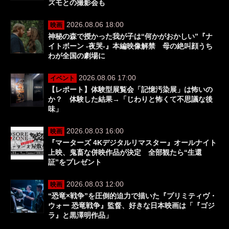
ズモとの撮影会も
2026.08.06 18:00
映画
神秘の森で授かった我が子は“何かがおかしい”『ナ
イトボーン -夜哭-』本編映像解禁 母の絶叫顔うち
わが全国の劇場に
2026.08.06 17:00
イベント
【レポート】体験型展覧会「記憶汚染展」は怖いの
か？ 体験した結果→「じわりと怖くて不思議な後
味」
2026.08.03 16:00
映画
『マーターズ 4Kデジタルリマスター』オールナイト
上映、鬼畜な併映作品が決定 全部観たら“生還
証”をプレゼント
2026.08.03 12:00
映画
“恐竜×戦争”を圧倒的迫力で描いた『プリミティヴ・
ウォー 恐竜戦争』監督、好きな日本映画は「『ゴジ
ラ』と黒澤明作品」