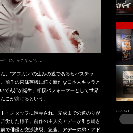
ー” 頭、そこなんだ……
ん、“アフカン”の生みの親であるセバスチャ
に、前作の東條英機に続く新たな日本人キャラと
いでん)”
が誕生。相撲パフォーマーとして世界
ゃんこが演じるという。
SEARCH
スト・スタッフに翻弄され、完成までの道のりが
り苦労した様子。前作の主人公アデーが引き続き
直前で俳優と交渉決裂。急遽、
アデーの弟・アド