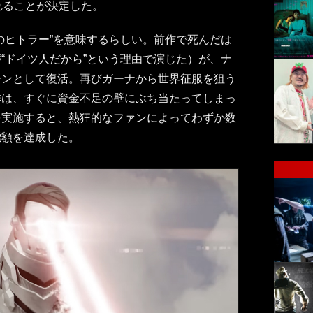
れることが決定した。
のヒトラー”を意味するらしい。前作で死んだは
“ドイツ人だから”という理由で演じた）が、ナ
ーンとして復活。再びガーナから世界征服を狙う
作は、すぐに資金不足の壁にぶち当たってしまっ
を実施すると、熱狂的なファンによってわずか数
標額を達成した。