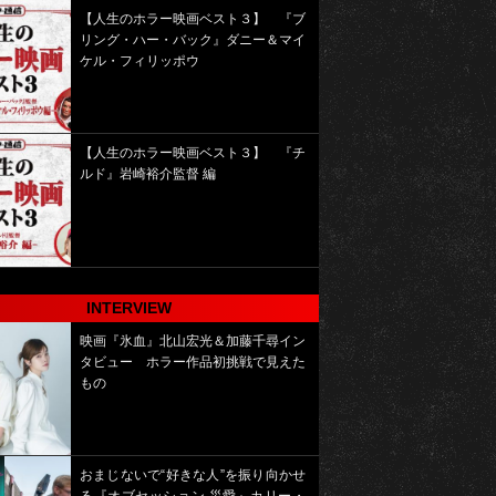
【人生のホラー映画ベスト３】 『ブ
リング・ハー・バック』ダニー＆マイ
ケル・フィリッポウ
【人生のホラー映画ベスト３】 『チ
ルド』岩崎裕介監督 編
INTERVIEW
映画『氷血』北山宏光＆加藤千尋イン
タビュー ホラー作品初挑戦で見えた
もの
おまじないで“好きな人”を振り向かせ