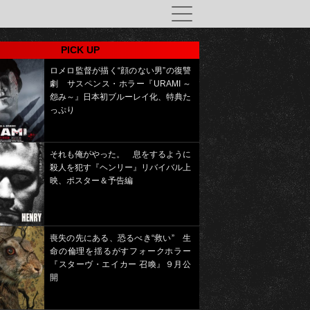
PICK UP
ロメロ監督が描く“顔のない男”の復讐
劇 サスペンス・ホラー『URAMI ～
怨み～』日本初ブルーレイ化、特典た
っぷり
それも俺がやった。 息をするように
殺人を犯す『ヘンリー』リバイバル上
映、ポスター＆予告編
喪失の先にある、恐るべき“救い” 生
命の倫理を揺るがすフォークホラー
『スターヴ・エイカー 召喚』９月公
開