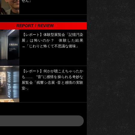
せん」
REPORT / REVIEW
【レポート】体験型展覧会「記憶汚染
展」は怖いのか？ 体験した結果
→「じわりと怖くて不思議な後味」
【レポート】何かが聴こえちゃったか
も…… “音”に感情を操られる奇妙な
展覧会「残響シ念展 -⾳と感情の実験
室-」