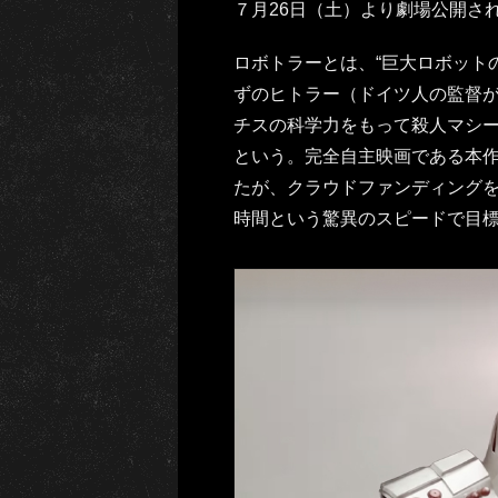
７月26日（土）より劇場公開さ
ロボトラーとは、“巨大ロボット
ずのヒトラー（ドイツ人の監督が
チスの科学力をもって殺人マシ
という。完全自主映画である本
たが、クラウドファンディング
時間という驚異のスピードで目