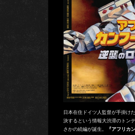
日本在住ドイツ人監督が手掛け
決するという情報大渋滞のトン
さかの続編が誕生。
『アフリカ