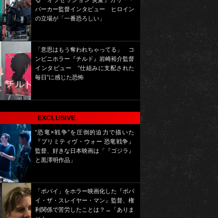
る『オブセッション 災愛』カリー・
バーカー監督インタビュー ヒロイン
の立場が「一番恐ろしい」
「意思はもう奪われちゃってる」 コ
ンビニホラー『チルド』岩崎裕介監督
インタビュー “仕組みに支配された
毎日”に感じた恐怖
EXCLUSIVE
“恐竜×戦争”を圧倒的迫力で描いた
『プリミティヴ・ウォー 恐竜戦争』
監督、好きな日本映画は「『ゴジラ』
と黒澤明作品」
「ポパイ」をホラー映画化した『ポパ
イ・ザ・スレイヤー・マン』監督、権
利関係で苦労したことは？→「ありま