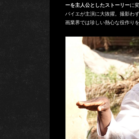
ーを主人公としたストーリー
に
バイエが主演に大抜擢。撮影わ
画業界では珍しい熱心な役作り