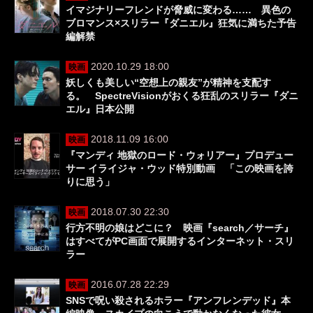
イマジナリーフレンドが脅威に変わる…… 異色の
ブロマンス×スリラー『ダニエル』狂気に満ちた予告
編解禁
2020.10.29 18:00
映画
妖しくも美しい“空想上の親友”が精神を支配す
る。 SpectreVisionがおくる狂乱のスリラー『ダニ
エル』日本公開
2018.11.09 16:00
映画
『マンディ 地獄のロード・ウォリアー』プロデュー
サー イライジャ・ウッド特別動画 「この映画を誇
りに思う」
2018.07.30 22:30
映画
行方不明の娘はどこに？ 映画『search／サーチ』
はすべてがPC画面で展開するインターネット・スリ
ラー
2016.07.28 22:29
映画
SNSで呪い殺されるホラー『アンフレンデッド』本