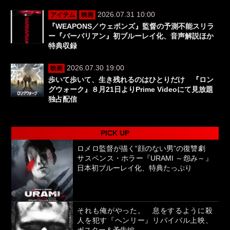
2026.07.31 10:00
アイテム
映画
『WEAPONS／ウェポンズ』監督の予測不能スリラ
ー『バーバリアン』初ブルーレイ化、音声解説ほか
特典収録
2026.07.30 19:00
映画
歩いて歩いて、生き残れるのはひとりだけ 『ロン
グウォーク』８月21日よりPrime Videoにて見放題
独占配信
PICK UP
ロメロ監督が描く“顔のない男”の復讐劇
サスペンス・ホラー『URAMI ～怨み～』
日本初ブルーレイ化、特典たっぷり
それも俺がやった。 息をするように殺
人を犯す『ヘンリー』リバイバル上映、