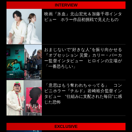
INTERVIEW
映画『氷血』北山宏光＆加藤千尋インタ
ビュー ホラー作品初挑戦で見えたもの
おまじないで“好きな人”を振り向かせる
『オブセッション 災愛』カリー・バーカ
ー監督インタビュー ヒロインの立場が
「一番恐ろしい」
「意思はもう奪われちゃってる」 コン
ビニホラー『チルド』岩崎裕介監督イン
タビュー “仕組みに支配された毎日”に感
じた恐怖
EXCLUSIVE