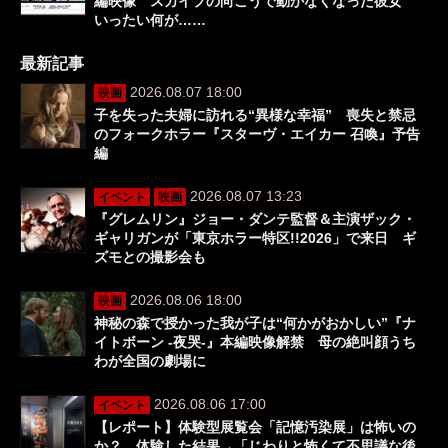
編映像 スカイプの向こうで動かなくなった彼女
いったい何が……
最新記事
2026.08.07 18:00
映画
子を失った夫婦に訪れる“異様な幸福” 喪失と禁忌
のフォークホラー『スターヴ・エイカー 召喚』予告
編
2026.08.07 13:23
イベント
映画
『グレムリン』ジョー・ダンテ監督＆主演ザック・
ギャリガンが「東京ホラー特区!!2026」で来日 ギ
ズモとの撮影会も
2026.08.06 18:00
映画
神秘の森で授かった我が子は“何かがおかしい”『ナ
イトボーン -夜哭-』本編映像解禁 母の絶叫顔うち
わが全国の劇場に
2026.08.06 17:00
イベント
【レポート】体験型展覧会「記憶汚染展」は怖いの
か？ 体験した結果→「じわりと怖くて不思議な後