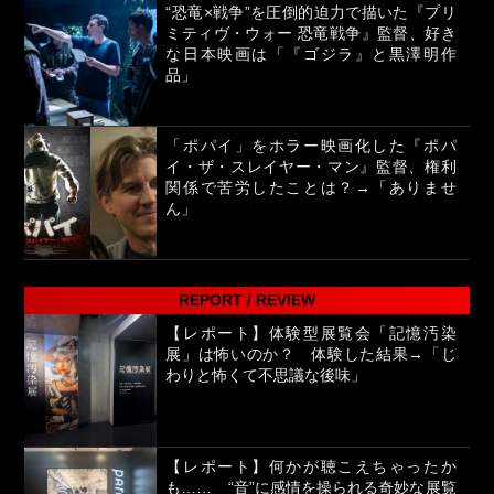
“恐竜×戦争”を圧倒的迫力で描いた『プリ
ミティヴ・ウォー 恐竜戦争』監督、好き
な日本映画は「『ゴジラ』と黒澤明作
品」
「ポパイ」をホラー映画化した『ポパ
イ・ザ・スレイヤー・マン』監督、権利
関係で苦労したことは？→「ありませ
ん」
REPORT / REVIEW
【レポート】体験型展覧会「記憶汚染
展」は怖いのか？ 体験した結果→「じ
わりと怖くて不思議な後味」
【レポート】何かが聴こえちゃったか
も…… “音”に感情を操られる奇妙な展覧