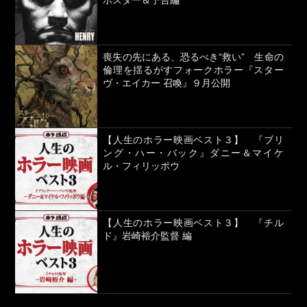
ポスター＆予告編
喪失の先にある、恐るべき“救い” 生命の
倫理を揺るがすフォークホラー『スター
ヴ・エイカー 召喚』９月公開
【人生のホラー映画ベスト３】 『ブリ
ング・ハー・バック』ダニー＆マイケ
ル・フィリッポウ
【人生のホラー映画ベスト３】 『チル
ド』岩崎裕介監督 編