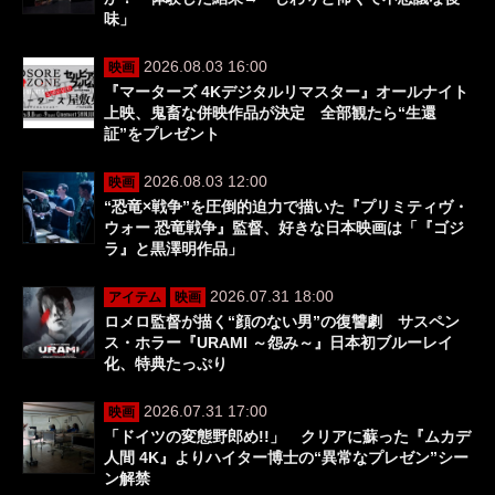
味」
2026.08.03 16:00
映画
『マーターズ 4Kデジタルリマスター』オールナイト
上映、鬼畜な併映作品が決定 全部観たら“生還
証”をプレゼント
2026.08.03 12:00
映画
“恐竜×戦争”を圧倒的迫力で描いた『プリミティヴ・
ウォー 恐竜戦争』監督、好きな日本映画は「『ゴジ
ラ』と黒澤明作品」
2026.07.31 18:00
アイテム
映画
ロメロ監督が描く“顔のない男”の復讐劇 サスペン
ス・ホラー『URAMI ～怨み～』日本初ブルーレイ
化、特典たっぷり
2026.07.31 17:00
映画
「ドイツの変態野郎め!!」 クリアに蘇った『ムカデ
人間 4K』よりハイター博士の“異常なプレゼン”シー
ン解禁