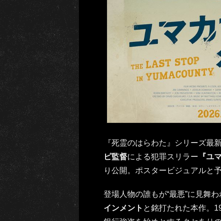
『死霊のはらわた』シリーズ最
ピ監督
による犯罪スリラー
『ユ
り公開。ポスタービジュアルと
登場人物の誰もが“最悪”に見舞
インメント
と銘打たれた本作。1