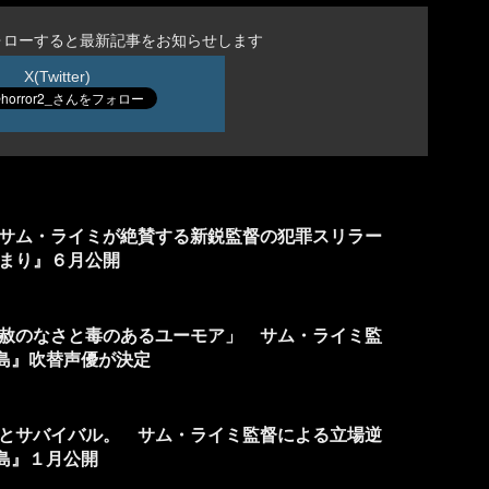
ォローすると最新記事をお知らせします
X(Twitter)
 サム・ライミが絶賛する新鋭監督の犯罪スリラー
まり』６月公開
赦のなさと毒のあるユーモア」 サム・ライミ監
讐島』吹替声優が決定
とサバイバル。 サム・ライミ監督による立場逆
讐島』１月公開