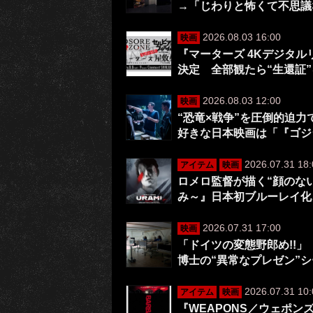
→「じわりと怖くて不思議
2026.08.03 16:00
映画
『マーターズ 4Kデジタ
決定 全部観たら“生還証
2026.08.03 12:00
映画
“恐竜×戦争”を圧倒的迫
好きな日本映画は「『ゴジ
2026.07.31 18:
アイテム
映画
ロメロ監督が描く“顔のない
み～』日本初ブルーレイ化
2026.07.31 17:00
映画
「ドイツの変態野郎め!!」
博士の“異常なプレゼン”
2026.07.31 10:
アイテム
映画
『WEAPONS／ウェポ