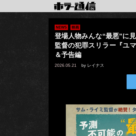
NEWS
映画
登場人物みんな“最悪”に
監督の犯罪スリラー『ユ
＆予告編
2026.05.21
by
レイナス