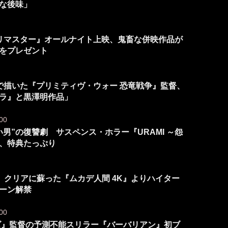
な後味」
ルリマスター』オールナイト上映、鬼畜な併映作品が
”をプレゼント
力で描いた『プリミティヴ・ウォー 恐竜戦争』監督、
ラ』と黒澤明作品」
00
男”の復讐劇 サスペンス・ホラー『URAMI ～怨
、特典たっぷり
 クリアに蘇った『ムカデ人間 4K』よりハイター
シーン解禁
00
ンズ』監督の予測不能スリラー『バーバリアン』初ブ