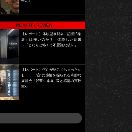
せん」
REPORT / REVIEW
【レポート】体験型展覧会「記憶汚染
展」は怖いのか？ 体験した結果
→「じわりと怖くて不思議な後味」
【レポート】何かが聴こえちゃったか
も…… “音”に感情を操られる奇妙な
展覧会「残響シ念展 -⾳と感情の実験
室-」