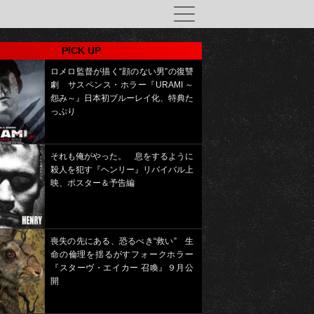
PICK UP
ロメロ監督が描く“顔のない男”の復讐
劇 サスペンス・ホラー『URAMI ～
怨み～』日本初ブルーレイ化、特典た
っぷり
それも俺がやった。 息をするように
殺人を犯す『ヘンリー』リバイバル上
映、ポスター＆予告編
喪失の先にある、恐るべき“救い” 生
命の倫理を揺るがすフォークホラー
『スターヴ・エイカー 召喚』９月公
開