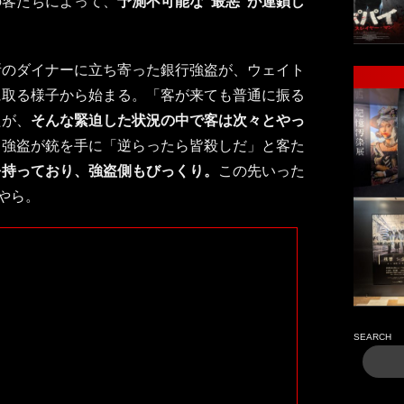
の客たちによって、
予測不可能な“最悪”が連鎖し
所のダイナーに立ち寄った銀行強盗が、ウェイト
に取る様子から始まる。「客が来ても普通に振る
たが、
そんな緊迫した状況の中で客は次々とやっ
て強盗が銃を手に「逆らったら皆殺しだ」と客た
を持っており、強盗側もびっくり。
この先いった
やら。
SEARCH