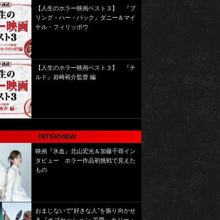
【人生のホラー映画ベスト３】 『ブ
リング・ハー・バック』ダニー＆マイ
ケル・フィリッポウ
【人生のホラー映画ベスト３】 『チ
ルド』岩崎裕介監督 編
INTERVIEW
映画『氷血』北山宏光＆加藤千尋イン
タビュー ホラー作品初挑戦で見えた
もの
おまじないで“好きな人”を振り向かせ