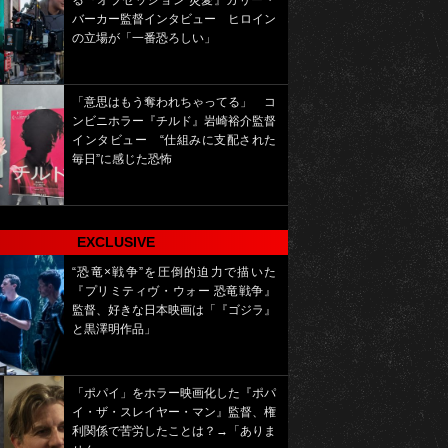
る『オブセッション 災愛』カリー・
バーカー監督インタビュー ヒロイン
の立場が「一番恐ろしい」
「意思はもう奪われちゃってる」 コ
ンビニホラー『チルド』岩崎裕介監督
インタビュー “仕組みに支配された
毎日”に感じた恐怖
EXCLUSIVE
“恐竜×戦争”を圧倒的迫力で描いた
『プリミティヴ・ウォー 恐竜戦争』
監督、好きな日本映画は「『ゴジラ』
と黒澤明作品」
「ポパイ」をホラー映画化した『ポパ
イ・ザ・スレイヤー・マン』監督、権
利関係で苦労したことは？→「ありま