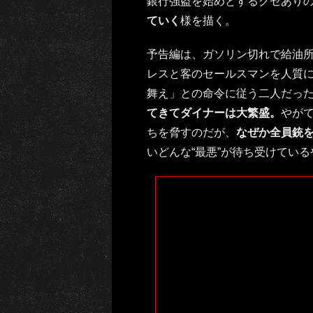
銀行強盗を始めとするクセあり
ていく
様を描く。
予告編は、ガソリン切れで給油
レスと客のセールスマンを人質
舞え」との命令に従う二人だっ
てきてダイナーは大繁盛。
やが
ちを脅すのだが、
なぜか全員銃
いどんな“最悪”が待ち受けている