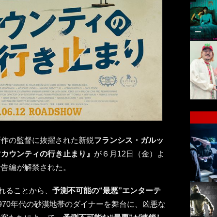
新作の監督に抜擢された新鋭
フランシス・ガルッ
マカウンティの行き止まり』
が６月12日（金）よ
予告編が解禁された。
われることから、
予測不可能の“最悪”エンターテ
970年代の砂漠地帯のダイナーを舞台に、凶悪な