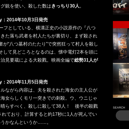
ング銃を使い、殺した数は
きっちり30人
。
ay：2014年10月3日発売
チーフとしている、横溝正史の小説原作の『八つ
てきた落ち武者を村人たちが裏切り、まず殺され
者が“八つ墓村のたたり”で突然狂って村人を殺し
そして見どころとなるのは、懐中電灯2本を頭に
多治見要蔵による大殺戮。映画全編で
総勢31人が
ay：2014年11月5日発売
トルながら内容は、夫を殺された海女の主人公が
は海女らしくモリ一突きでの刺殺。ウ、ウニじゃ
晴らすべく、殺しに殺して38人！ 後半の殺戮
SEARCH
されており、計算すると約17秒に1人が死んでい
いうかなんというか……。