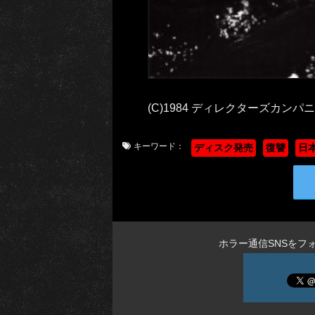
(C)1984 ディレクターズカンパニ
キーワード：
ディスク発売
復讐
日
ホラー通信SNSをフ