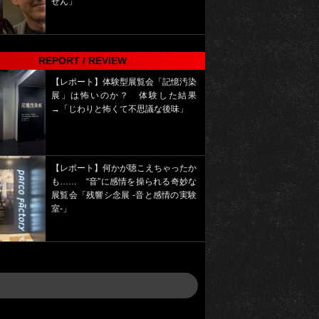
せん」
REPORT / REVIEW
【レポート】体験型展覧会「記憶汚染
展」は怖いのか？ 体験した結果
→「じわりと怖くて不思議な後味」
【レポート】何かが聴こえちゃったか
も…… “音”に感情を操られる奇妙な
展覧会「残響シ念展 -⾳と感情の実験
室-」