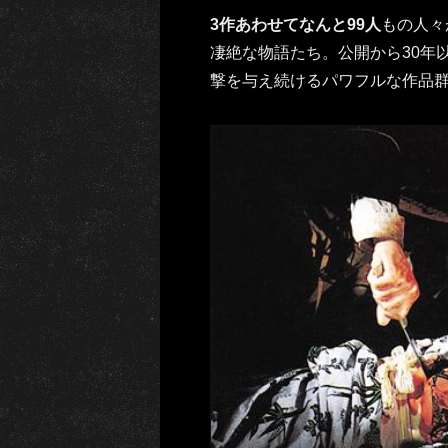
3作あわせてなんと99人
もの人々
凄絶な物語たち。公開から30年
撃を与え続けるパワフルな作品群を