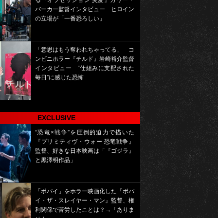
る『オブセッション 災愛』カリー・
バーカー監督インタビュー ヒロイン
の立場が「一番恐ろしい」
「意思はもう奪われちゃってる」 コ
ンビニホラー『チルド』岩崎裕介監督
インタビュー “仕組みに支配された
毎日”に感じた恐怖
EXCLUSIVE
“恐竜×戦争”を圧倒的迫力で描いた
『プリミティヴ・ウォー 恐竜戦争』
監督、好きな日本映画は「『ゴジラ』
と黒澤明作品」
「ポパイ」をホラー映画化した『ポパ
イ・ザ・スレイヤー・マン』監督、権
利関係で苦労したことは？→「ありま