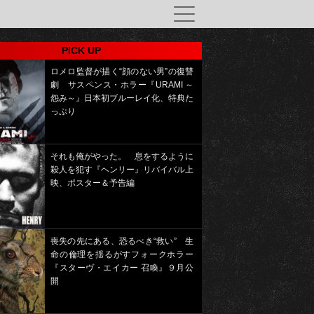
PICK UP
ロメロ監督が描く“顔のない男”の復讐
劇 サスペンス・ホラー『URAMI ～
怨み～』日本初ブルーレイ化、特典た
っぷり
それも俺がやった。 息をするように
殺人を犯す『ヘンリー』リバイバル上
映、ポスター＆予告編
喪失の先にある、恐るべき“救い” 生
命の倫理を揺るがすフォークホラー
『スターヴ・エイカー 召喚』９月公
開