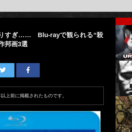
すぎ…… Blu-rayで観られる“殺
作邦画3選
年以上前に掲載されたものです。