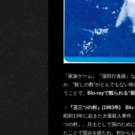
『家族ゲーム』『蒲田行進曲』など
か、“殺しの数”がとんでもない映画
うことで、
Blu-rayで観られ
・『丑三つの村』(1983年) Blu-
昭和13年に起きた大量殺人事件
つの村』。兵士として国のため
たことで望みを絶たれ、村から