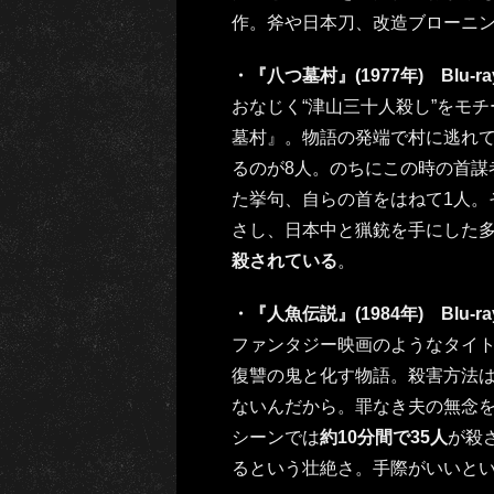
作。斧や日本刀、改造ブローニ
・『八つ墓村』(1977年) Blu-r
おなじく“津山三十人殺し”をモ
墓村』。物語の発端で村に逃れ
るのが8人。のちにこの時の首謀
た挙句、自らの首をはねて1人。
さし、日本中と猟銃を手にした
殺されている
。
・『人魚伝説』(1984年) Blu-r
ファンタジー映画のようなタイ
復讐の鬼と化す物語。殺害方法
ないんだから。罪なき夫の無念を
シーンでは
約10分間で35人
が殺
るという壮絶さ。手際がいいと