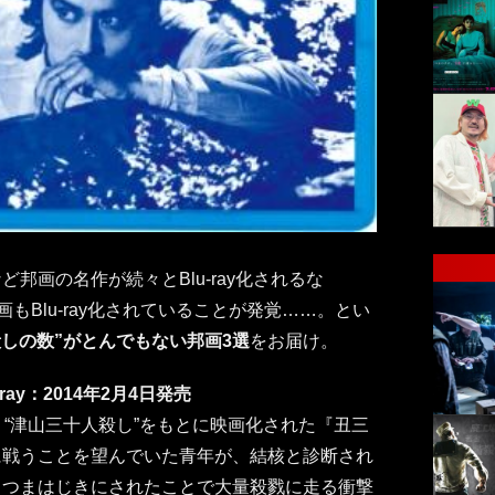
邦画の名作が続々とBlu-ray化されるな
もBlu-ray化されていることが発覚……。とい
る“殺しの数”がとんでもない邦画3選
をお届け。
ray：2014年2月4日発売
、“津山三十人殺し”をもとに映画化された『丑三
に戦うことを望んでいた青年が、結核と診断され
もつまはじきにされたことで大量殺戮に走る衝撃