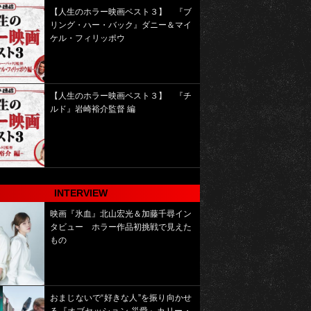
【人生のホラー映画ベスト３】 『ブ
リング・ハー・バック』ダニー＆マイ
ケル・フィリッポウ
【人生のホラー映画ベスト３】 『チ
ルド』岩崎裕介監督 編
INTERVIEW
映画『氷血』北山宏光＆加藤千尋イン
タビュー ホラー作品初挑戦で見えた
もの
おまじないで“好きな人”を振り向かせ