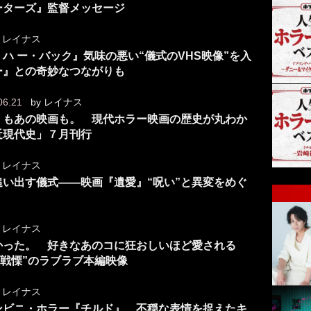
ーターズ』監督メッセージ
y
レイナス
ハ ー・バック』気味の悪い“儀式のVHS映像”を入
ー』との奇妙なつながりも
06.21
by
レイナス
』もあの映画も。 現代ホラー映画の歴史が丸わか
近現代史」７月刊行
y
レイナス
追い出す儀式――映画『遺愛』“呪い”と異変をめぐ
y
レイナス
かった。 好きなあのコに狂おしいほど愛される
“戦慄”のラブラブ本編映像
y
レイナス
ンビニ・ホラー『チルド』 不穏な表情を捉えたキ