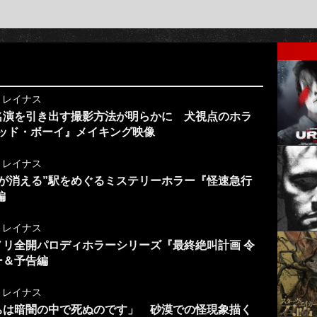
y
レイナス
名演を引き出す撮影方法が明らかに 犬視点のホラ
／グッド・ボーイ』メイキング映像
y
レイナス
が消える”駅をめぐるミステリーホラー『怪速急行
編
y
レイナス
リ全開パロディホラーシリーズ『最終絶叫計画 令
ー＆予告編
y
レイナス
ちは暗闇の中で死ぬのです」 砂漠での怪現象描く