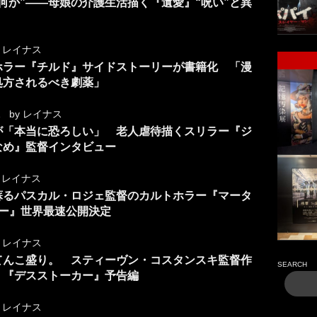
何か”――母娘の介護生活描く『遺愛』“呪い”と異
）
y
レイナス
ホラー『チルド』サイドストーリーが書籍化 「漫
処方されるべき劇薬」
1
by
レイナス
が「本当に恐ろしい」 老人虐待描くスリラー『ジ
なめ』監督インタビュー
y
レイナス
蘇るパスカル・ロジェ監督のカルトホラー『マータ
ター』世界最速公開決定
y
レイナス
てんこ盛り。 スティーヴン・コスタンスキ監督作
SEARCH
』『デスストーカー』予告編
y
レイナス