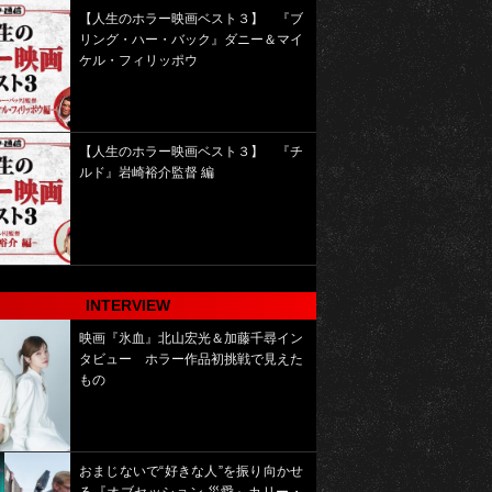
【人生のホラー映画ベスト３】 『ブ
リング・ハー・バック』ダニー＆マイ
ケル・フィリッポウ
【人生のホラー映画ベスト３】 『チ
ルド』岩崎裕介監督 編
INTERVIEW
映画『氷血』北山宏光＆加藤千尋イン
タビュー ホラー作品初挑戦で見えた
もの
おまじないで“好きな人”を振り向かせ