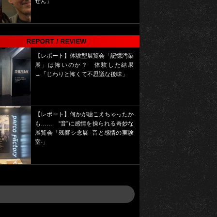
せん」
REPORT / REVIEW
【レポート】体験型展覧会「記憶汚染
展」は怖いのか？ 体験した結果
→「じわりと怖くて不思議な後味」
【レポート】何かが聴こえちゃったか
も…… “音”に感情を操られる奇妙な
展覧会「残響シ念展 -⾳と感情の実験
室-」