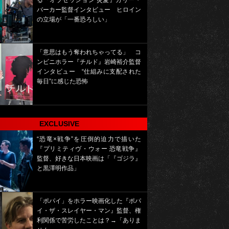
る『オブセッション 災愛』カリー・
バーカー監督インタビュー ヒロイン
の立場が「一番恐ろしい」
「意思はもう奪われちゃってる」 コ
ンビニホラー『チルド』岩崎裕介監督
インタビュー “仕組みに支配された
毎日”に感じた恐怖
EXCLUSIVE
“恐竜×戦争”を圧倒的迫力で描いた
『プリミティヴ・ウォー 恐竜戦争』
監督、好きな日本映画は「『ゴジラ』
と黒澤明作品」
「ポパイ」をホラー映画化した『ポパ
イ・ザ・スレイヤー・マン』監督、権
利関係で苦労したことは？→「ありま