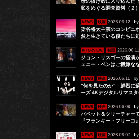
母の抜け殻に入り込んだ“
変をめぐる調査資料（２
2026.06.12
b
NEWS
映画
染谷将太主演のコンビニ
然と生きている僕たちに
2026.06.1
INTERVIEW
映画
ジョン・リスゴーの怪演
ェニー・ペンはご機嫌な
2026.06.11
b
NEWS
映画
“何を見たのか” 鮮烈に
ーズ 4Kデジタルリマス
2026.06.09
b
NEWS
映画
パペット＆クリーチャー
『フランキー・フリーコ
2026.06.07
b
NEWS
映画