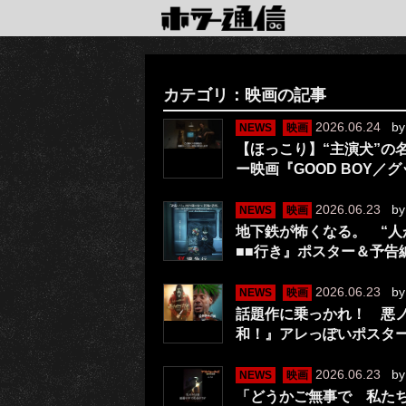
カテゴリ：映画の記事
2026.06.24
b
NEWS
映画
【ほっこり】“主演犬”の
ー映画『GOOD BOY
2026.06.23
b
NEWS
映画
地下鉄が怖くなる。 “人
■■行き』ポスター＆予告
2026.06.23
b
NEWS
映画
話題作に乗っかれ！ 悪ノ
和！』アレっぽいポスタ
2026.06.23
b
NEWS
映画
「どうかご無事で 私た