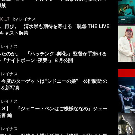
解禁
06.17
by
レイナス
再び。 清水崇も期待を寄せる「呪怨 THE LIVE
＆キャスト解禁
y
レイナス
ったのか。 『ハッチング -孵化-』監督が手掛ける
『ナイトボーン -夜哭-』８月公開
y
レイナス
今度のターゲットは“シドニーの娘” 公開間近の
像＆新写真
y
レイナス
ト３】 『ジェニー・ペンはご機嫌ななめ』ジェー
督 編
y
レイナス