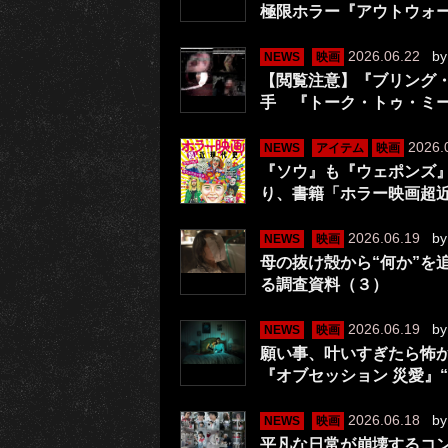
極限ホラー『アウトウォ
2026.06.22
b
NEWS
映画
【閲覧注意】『ブリング・
手 『トーク・トゥ・ミ
2026.
NEWS
アイテム
映画
『ソウ』も『ウェポンズ
り、書籍「ホラー映画超
2026.06.19
b
NEWS
映画
母の抜け殻から“何か”を
る調査資料（３）
2026.06.19
b
NEWS
映画
願い事、叶いすぎたら怖
『オブセッション 災愛』
2026.06.18
b
NEWS
映画
平凡な日常が崩壊するコ