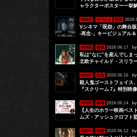
ャラクターポスター一挙
2026.
NEWS
イベント
映画
Vシネマ「呪怨」の舞台版、
-再念-」キービジュアル
2026.06.17
b
NEWS
映画
私は“なに”を産んでしま
北欧チャイルド・スリラー
2026.06.16
b
NEWS
映画
殺人鬼ゴーストフェイス、
『スクリーム 7』特別映
2026.06.14
b
NEWS
映画
【人生のホラー映画ベス
ムズ・アッシュクロフト監
2026.06.12
b
NEWS
映画