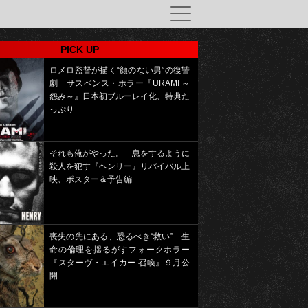
PICK UP
ロメロ監督が描く“顔のない男”の復讐
劇 サスペンス・ホラー『URAMI ～
怨み～』日本初ブルーレイ化、特典た
っぷり
それも俺がやった。 息をするように
殺人を犯す『ヘンリー』リバイバル上
映、ポスター＆予告編
喪失の先にある、恐るべき“救い” 生
命の倫理を揺るがすフォークホラー
『スターヴ・エイカー 召喚』９月公
開