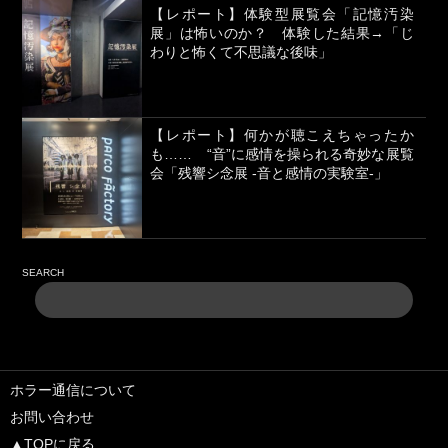
【レポート】体験型展覧会「記憶汚染
展」は怖いのか？ 体験した結果→「じ
わりと怖くて不思議な後味」
【レポート】何かが聴こえちゃったか
も…… “音”に感情を操られる奇妙な展覧
会「残響シ念展 -⾳と感情の実験室-」
SEARCH
ホラー通信について
お問い合わせ
▲TOPに戻る