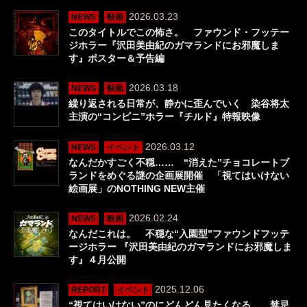
2026.03.23
NEWS
映画
このタイトルでこの怖さ。 ファウンド・フッテー
ジホラー『沢田美由紀のガマランドにお邪魔しま
す』ポスター＆予告編
2026.03.18
NEWS
映画
繰り返される日常が、静かに歪んでいく 染谷将太
主演の“コンビニ”ホラー『チルド』特報映像
2026.03.12
NEWS
イベント
なんだかすごく不穏…… “消えた”チョコレートブ
ランドをめぐる謎の企画展開催 「視てはいけない
絵画展」のNOTHING NEW主催
2026.02.24
NEWS
映画
なんだこれは。 不穏な“入園型”ファウンドフッテ
ージホラー 『沢田美由紀のガマランドにお邪魔しま
す』４月公開
2025.12.06
REPORT
イベント
“視てはいけない”のにどんどん見たくなる。 禁忌