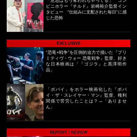
「意思はもう奪われちゃってる」 コン
ビニホラー『チルド』岩崎裕介監督イン
タビュー “仕組みに支配された毎日”に感
じた恐怖
EXCLUSIVE
“恐竜×戦争”を圧倒的迫力で描いた『プリ
ミティヴ・ウォー 恐竜戦争』監督、好き
な日本映画は「『ゴジラ』と黒澤明作
品」
「ポパイ」をホラー映画化した『ポパ
イ・ザ・スレイヤー・マン』監督、権利
関係で苦労したことは？→「ありませ
ん」
REPORT / REVIEW