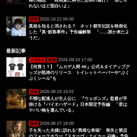
陣の感想 「映画愛に満ちた恐怖の連打」「信じら
れないほど面白いよ」
2020.10.22 06:00
映画
真相を知ると消される？ ネット都市伝説を映画化
した『真･鮫島事件』予告編解禁 「……誰か来たよ
うだ」
最新記事
2026.08.10 17:00
アイテム
映画
【何買う？】『ムカデ人間 4K』公式＆タイアップグ
ッズが怒涛のリリース トイレットペーパーや“ぷく
ぷくシール”も
2026.08.10 15:01
映画
不憫な配達人が主人公に 『ウェポンズ』監督が手
掛ける『バイオハザード』日本限定予告編 「君は
ヤバい物を運んでいる」
2026.08.07 18:00
映画
子を失った夫婦に訪れる“異様な幸福” 喪失と禁忌
のフォークホラー『スターヴ・エイカー 召喚』予告