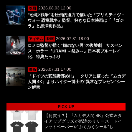
2026.08.03 12:00
映画
“恐竜×戦争”を圧倒的迫力で描いた『プリミティヴ・
ウォー 恐竜戦争』監督、好きな日本映画は「『ゴジ
ラ』と黒澤明作品」
2026.07.31 18:00
アイテム
映画
ロメロ監督が描く“顔のない男”の復讐劇 サスペン
ス・ホラー『URAMI ～怨み～』日本初ブルーレイ
化、特典たっぷり
2026.07.31 17:00
映画
「ドイツの変態野郎め!!」 クリアに蘇った『ムカデ
人間 4K』よりハイター博士の“異常なプレゼン”シー
ン解禁
PICK UP
【何買う？】『ムカデ人間 4K』公式＆タ
イアップグッズが怒涛のリリース トイ
レットペーパーや“ぷくぷくシール”も