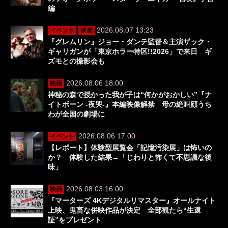
編
2026.08.07 13:23
イベント
映画
『グレムリン』ジョー・ダンテ監督＆主演ザック・
ギャリガンが「東京ホラー特区!!2026」で来日 ギ
ズモとの撮影会も
2026.08.06 18:00
映画
神秘の森で授かった我が子は“何かがおかしい”『ナ
イトボーン -夜哭-』本編映像解禁 母の絶叫顔うち
わが全国の劇場に
2026.08.06 17:00
イベント
【レポート】体験型展覧会「記憶汚染展」は怖いの
か？ 体験した結果→「じわりと怖くて不思議な後
味」
2026.08.03 16:00
映画
『マーターズ 4Kデジタルリマスター』オールナイト
上映、鬼畜な併映作品が決定 全部観たら“生還
証”をプレゼント