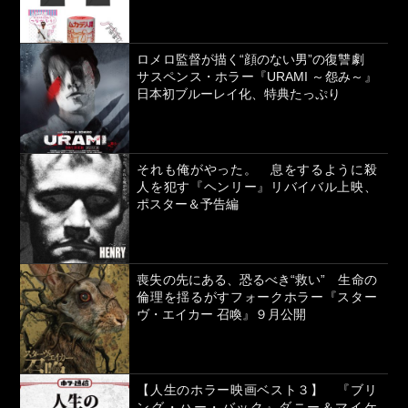
ロメロ監督が描く“顔のない男”の復讐劇
サスペンス・ホラー『URAMI ～怨み～』
日本初ブルーレイ化、特典たっぷり
それも俺がやった。 息をするように殺
人を犯す『ヘンリー』リバイバル上映、
ポスター＆予告編
喪失の先にある、恐るべき“救い” 生命の
倫理を揺るがすフォークホラー『スター
ヴ・エイカー 召喚』９月公開
【人生のホラー映画ベスト３】 『ブリ
ング・ハー・バック』ダニー＆マイケ