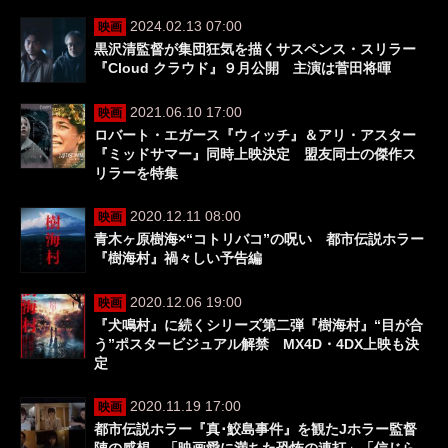
2024.02.13 07:00
映画
黒沢清監督が集団狂気を描くサスペンス・スリラー
『Cloud クラウド』９月公開 主演は菅田将暉
2021.06.10 17:00
映画
ロバート・エガース『ウィッチ』＆アリ・アスター
『ミッドサマー』同時上映決定 盟友同士の傑作ス
リラーを特集
2020.12.11 08:00
映画
青木ヶ原樹海×“コトリバコ”の呪い 都市伝説ホラー
『樹海村』禍々しい予告編
2020.12.06 19:00
映画
『犬鳴村』に続くシリーズ第二弾『樹海村』“目が合
う”ポスタービジュアル解禁 MX4D・4DX上映も決
定
2020.11.19 17:00
映画
都市伝説ホラー『真･鮫島事件』を観たJホラー監督