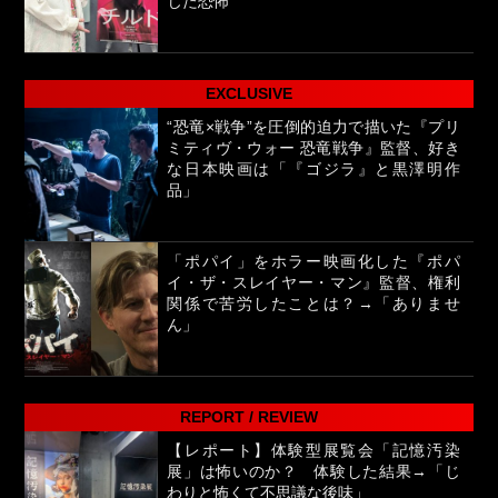
じた恐怖
EXCLUSIVE
“恐竜×戦争”を圧倒的迫力で描いた『プリ
ミティヴ・ウォー 恐竜戦争』監督、好き
な日本映画は「『ゴジラ』と黒澤明作
品」
「ポパイ」をホラー映画化した『ポパ
イ・ザ・スレイヤー・マン』監督、権利
関係で苦労したことは？→「ありませ
ん」
REPORT / REVIEW
【レポート】体験型展覧会「記憶汚染
展」は怖いのか？ 体験した結果→「じ
わりと怖くて不思議な後味」