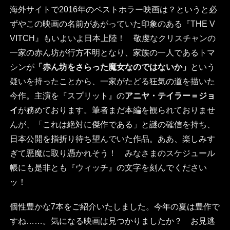
海外サイトで2016年のベストホラー映画は？というと必
ずやこの映画の名前があがっていた印象のある『THE V
VITCH』もいよいよ日本上陸！ 敬虔なクリスチャンの
一家の赤ん坊が行方不明となり、家族の一人であるトマ
シンが
「赤ん坊をさらった魔女なのではないか」
という
疑いを持ったことから、一家がたどる狂気の道を描いた
今作。主演を『スプリット』の
アニヤ・テイラー＝ジョ
イ
が務めております。筆者まだ本編を観られておりませ
んが、「これは絶対に傑作である」と謎の確信を持ち、
日本公開を指折り待ち望んでいた作品。ああ、楽しみす
ぎて悪魔に取り憑かれそう！ みなさまのスケジュール
帳にも是非とも『ウィッチ』の文字を刻んでください
ッ！
個性豊かな7本をご紹介いたしました。今年の夏は豊作で
すね……。気になる映画は見つかりましたか？ お見逃