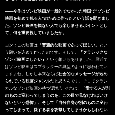
――今作はゾンビ映画が一般的でなかった韓国で“ゾンビ
映画を初めて観る人”のために作ったという話を聞きまし
た。ゾンビ映画を観ない人でも楽しませるポイントとし
て、何を重要視していましたか。
ヨン：
この映画は
「普遍的な映画であってほしい」
とい
う願いを込めて作ったのです。そして、
「クラシックな
ゾンビ映画にしたい」
という想いもありました。最近で
はゾンビ映画はスプラッターの典型のように思われてい
ますよね。しかし本来ならば
社会的なメッセージが込め
られている映画ジャンル
だと思うんです。そしてクラシ
カルなゾンビ映画の持つ“恐怖”、それは、
「愛する人が別
のものに変わってしまうのを、この目で見なければいけ
ないという恐怖」、そして「自分自身が別のものに変わ
ってしまって、愛する者を攻撃してしまうかもしれない