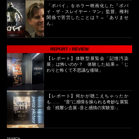
「ポパイ」をホラー映画化した『ポパ
イ・ザ・スレイヤー・マン』監督、権利
関係で苦労したことは？→「ありませ
ん」
REPORT / REVIEW
【レポート】体験型展覧会「記憶汚染
展」は怖いのか？ 体験した結果→「じ
わりと怖くて不思議な後味」
【レポート】何かが聴こえちゃったか
も…… “音”に感情を操られる奇妙な展覧
会「残響シ念展 -⾳と感情の実験室-」
SEARCH