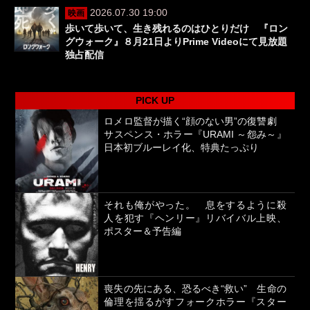
2026.07.30 19:00
映画
歩いて歩いて、生き残れるのはひとりだけ 『ロン
グウォーク』８月21日よりPrime Videoにて見放題
独占配信
PICK UP
ロメロ監督が描く“顔のない男”の復讐劇
サスペンス・ホラー『URAMI ～怨み～』
日本初ブルーレイ化、特典たっぷり
それも俺がやった。 息をするように殺
人を犯す『ヘンリー』リバイバル上映、
ポスター＆予告編
喪失の先にある、恐るべき“救い” 生命の
倫理を揺るがすフォークホラー『スター