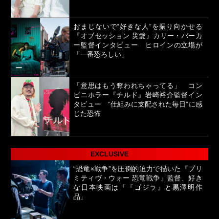
おまじないで“好きな人”を振り向かせる
『オブセッション 災愛』カリー・バーカ
ー監督インタビュー ヒロインの立場が
「一番恐ろしい」
「意思はもう奪われちゃってる」 コン
ビニホラー『チルド』岩崎裕介監督イン
タビュー “仕組みに支配された毎日”に感
じた恐怖
EXCLUSIVE
“恐竜×戦争”を圧倒的迫力で描いた『プリ
ミティヴ・ウォー 恐竜戦争』監督、好き
な日本映画は「『ゴジラ』と黒澤明作
品」