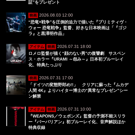
証”をプレゼント
2026.08.03 12:00
映画
“恐竜×戦争”を圧倒的迫力で描いた『プリミティヴ・
ウォー 恐竜戦争』監督、好きな日本映画は「『ゴジ
ラ』と黒澤明作品」
2026.07.31 18:00
アイテム
映画
ロメロ監督が描く“顔のない男”の復讐劇 サスペン
ス・ホラー『URAMI ～怨み～』日本初ブルーレイ
化、特典たっぷり
2026.07.31 17:00
映画
「ドイツの変態野郎め!!」 クリアに蘇った『ムカデ
人間 4K』よりハイター博士の“異常なプレゼン”シー
ン解禁
2026.07.31 10:00
アイテム
映画
『WEAPONS／ウェポンズ』監督の予測不能スリラ
ー『バーバリアン』初ブルーレイ化、音声解説ほか
特典収録