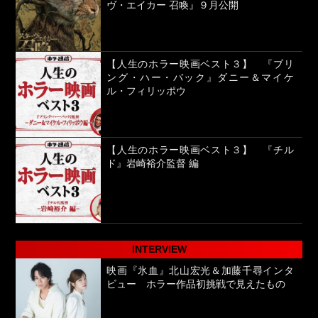
ヴ・エイカー 召喚』９月公開
【人生のホラー映画ベスト３】 『ブリ
ング・ハー・バック』ダニー＆マイケ
ル・フィリッポウ
【人生のホラー映画ベスト３】 『チル
ド』岩崎裕介監督 編
INTERVIEW
映画『氷血』北山宏光＆加藤千尋インタ
ビュー ホラー作品初挑戦で見えたもの