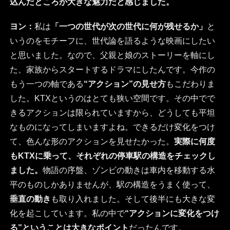
込んだところが大きな魅力だと感じました。
ヨン：
私は
「一つの世代が次の世代に何が残せるか」
と
いうのをモチーフに、世代論を語るような映画にしたい
と思いました。なので、父親と娘のストーリーを軸にし
た、家族からスタートするドラマにしたんです。今作の
もう一つの軸である
“アクション”の見せ方
もこだわりま
した。KTXというのはとても狭い空間です。その中でで
きるアクションは限られていますから、どうしても平坦
なものになってしまいますよね。できるだけ変化をつけ
て、色んな形のアクションを見せたかった。
実際に何度
もKTXに乗って、それぞれの停車駅の構造をチェックし
ました。
物語の序盤、ゾンビの動きは車内を移動する水
平のものしかありませんが、駅の構造をうまく使って、
垂直の動き
も取り入れました。そして後半にも大きな変
化を起こしています。私の中で
“アクションに変化をつけ
る”ということは大きなポイント
だったんです。