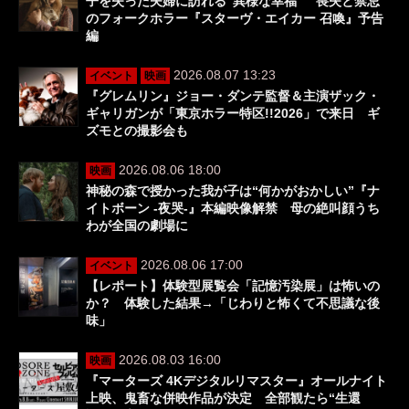
子を失った夫婦に訪れる“異様な幸福” 喪失と禁忌
のフォークホラー『スターヴ・エイカー 召喚』予告
編
2026.08.07 13:23
イベント
映画
『グレムリン』ジョー・ダンテ監督＆主演ザック・
ギャリガンが「東京ホラー特区!!2026」で来日 ギ
ズモとの撮影会も
2026.08.06 18:00
映画
神秘の森で授かった我が子は“何かがおかしい”『ナ
イトボーン -夜哭-』本編映像解禁 母の絶叫顔うち
わが全国の劇場に
2026.08.06 17:00
イベント
【レポート】体験型展覧会「記憶汚染展」は怖いの
か？ 体験した結果→「じわりと怖くて不思議な後
味」
2026.08.03 16:00
映画
『マーターズ 4Kデジタルリマスター』オールナイト
上映、鬼畜な併映作品が決定 全部観たら“生還