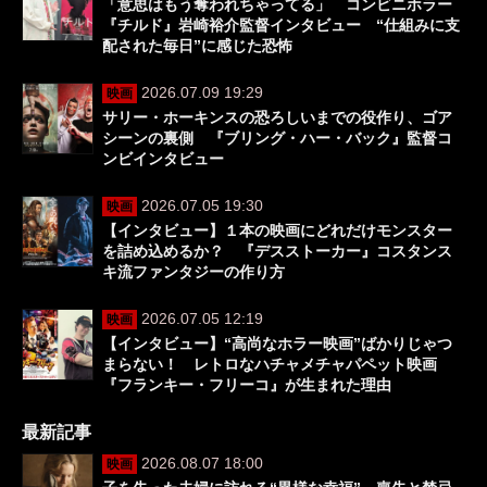
「意思はもう奪われちゃってる」 コンビニホラー
『チルド』岩崎裕介監督インタビュー “仕組みに支
配された毎日”に感じた恐怖
2026.07.09 19:29
映画
サリー・ホーキンスの恐ろしいまでの役作り、ゴア
シーンの裏側 『ブリング・ハー・バック』監督コ
ンビインタビュー
2026.07.05 19:30
映画
【インタビュー】１本の映画にどれだけモンスター
を詰め込めるか？ 『デスストーカー』コスタンス
キ流ファンタジーの作り方
2026.07.05 12:19
映画
【インタビュー】“高尚なホラー映画”ばかりじゃつ
まらない！ レトロなハチャメチャパペット映画
『フランキー・フリーコ』が生まれた理由
最新記事
2026.08.07 18:00
映画