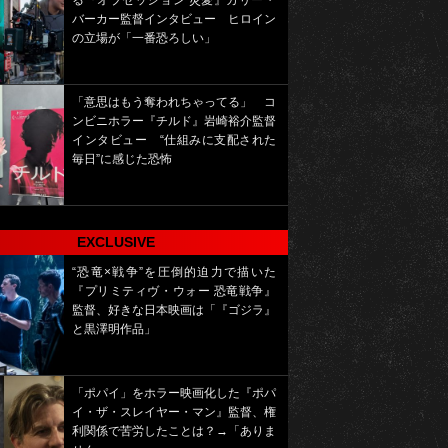
る『オブセッション 災愛』カリー・
バーカー監督インタビュー ヒロイン
の立場が「一番恐ろしい」
「意思はもう奪われちゃってる」 コ
ンビニホラー『チルド』岩崎裕介監督
インタビュー “仕組みに支配された
毎日”に感じた恐怖
EXCLUSIVE
“恐竜×戦争”を圧倒的迫力で描いた
『プリミティヴ・ウォー 恐竜戦争』
監督、好きな日本映画は「『ゴジラ』
と黒澤明作品」
「ポパイ」をホラー映画化した『ポパ
イ・ザ・スレイヤー・マン』監督、権
利関係で苦労したことは？→「ありま