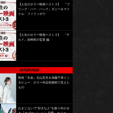
【人生のホラー映画ベスト３】 『ブ
リング・ハー・バック』ダニー＆マイ
ケル・フィリッポウ
【人生のホラー映画ベスト３】 『チ
ルド』岩崎裕介監督 編
INTERVIEW
映画『氷血』北山宏光＆加藤千尋イン
タビュー ホラー作品初挑戦で見えた
もの
おまじないで“好きな人”を振り向かせ