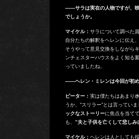
――サラは実在の人物ですが、
でしょうか。
マイケル：
サラについて調べた
自分たちの解釈をヘレンに伝え
そうやって意見交換をしながら
ンチェスターハウスをよく知る
っていましたね。
――ヘレン・ミレンは今回が初
ピーター：
実は僕たちはあまり
うか、“スリラー”とは言ってい
ックなストーリー
に焦点を当て
も、
“夫と子供を亡くして悲しみ
マイケル：
ヘレンは人としても