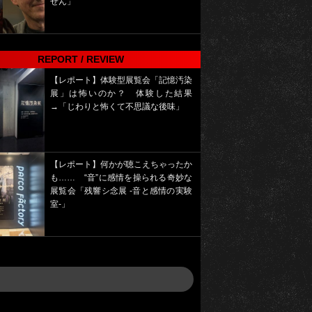
せん」
REPORT / REVIEW
【レポート】体験型展覧会「記憶汚染
展」は怖いのか？ 体験した結果
→「じわりと怖くて不思議な後味」
【レポート】何かが聴こえちゃったか
も…… “音”に感情を操られる奇妙な
展覧会「残響シ念展 -⾳と感情の実験
室-」