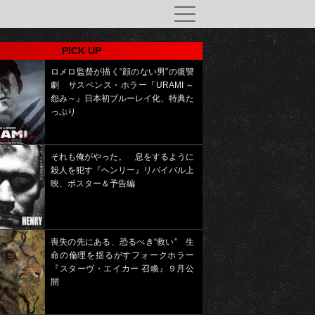
PICK UP
ロメロ監督が描く“顔のない男”の復讐
劇 サスペンス・ホラー『URAMI ～
怨み～』日本初ブルーレイ化、特典た
っぷり
それも俺がやった。 息をするように
殺人を犯す『ヘンリー』リバイバル上
映、ポスター＆予告編
喪失の先にある、恐るべき“救い” 生
命の倫理を揺るがすフォークホラー
『スターヴ・エイカー 召喚』９月公
開