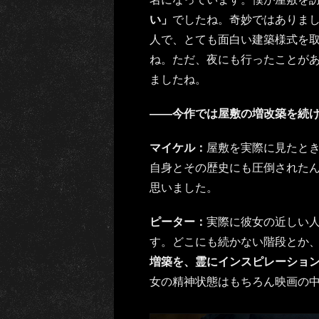
い」
でしたね。奇妙ではありま
人で、とても面白い建築様式を
ね。ただ、夜にも行ったことが
ましたね。
――今作では屋敷の増改築を続
マイケル：
屋敷を実際に見たと
自身とその歴史にも圧倒された
思いました。
ピーター：
実際に彼女の近しい
す。どこにも続かない階段とか
増築を、霊にインスピレーショ
女の精神状態はもちろん映画の