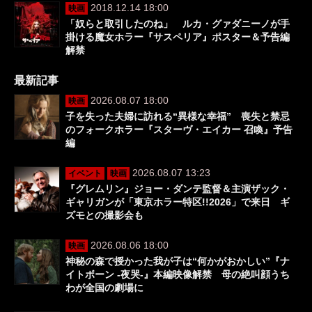
2018.12.14 18:00
映画
「奴らと取引したのね」 ルカ・グァダニーノが手
掛ける魔女ホラー『サスペリア』ポスター＆予告編
解禁
最新記事
2026.08.07 18:00
映画
子を失った夫婦に訪れる“異様な幸福” 喪失と禁忌
のフォークホラー『スターヴ・エイカー 召喚』予告
編
2026.08.07 13:23
イベント
映画
『グレムリン』ジョー・ダンテ監督＆主演ザック・
ギャリガンが「東京ホラー特区!!2026」で来日 ギ
ズモとの撮影会も
2026.08.06 18:00
映画
神秘の森で授かった我が子は“何かがおかしい”『ナ
イトボーン -夜哭-』本編映像解禁 母の絶叫顔うち
わが全国の劇場に