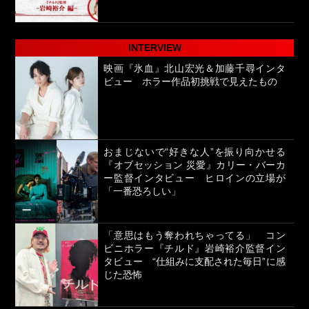
INTERVIEW
映画『氷血』北山宏光＆加藤千尋インタ
ビュー ホラー作品初挑戦で見えたもの
おまじないで“好きな人”を振り向かせる
『オブセッション 災愛』カリー・バーカ
ー監督インタビュー ヒロインの立場が
「一番恐ろしい」
「意思はもう奪われちゃってる」 コン
ビニホラー『チルド』岩崎裕介監督イン
タビュー “仕組みに支配された毎日”に感
じた恐怖