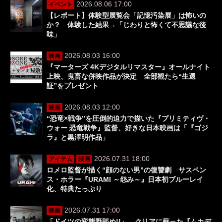
2026.08.06 17:00
イベント
【レポート】体験型展覧会「記憶汚染展」は怖いの
か？ 体験した結果→「じわりと怖くて不思議な後
味」
2026.08.03 16:00
映画
『マーターズ 4Kデジタルリマスター』オールナイト
上映、鬼畜な併映作品が決定 全部観たら“生還
証”をプレゼント
2026.08.03 12:00
映画
“恐竜×戦争”を圧倒的迫力で描いた『プリミティヴ・
ウォー 恐竜戦争』監督、好きな日本映画は「『ゴジ
ラ』と黒澤明作品」
2026.07.31 18:00
アイテム
映画
ロメロ監督が描く“顔のない男”の復讐劇 サスペン
ス・ホラー『URAMI ～怨み～』日本初ブルーレイ
化、特典たっぷり
2026.07.31 17:00
映画
「ドイツの変態野郎め!!」 クリアに蘇った『ムカデ