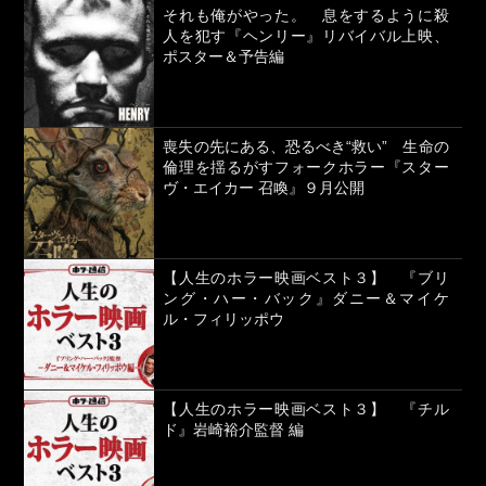
それも俺がやった。 息をするように殺
人を犯す『ヘンリー』リバイバル上映、
ポスター＆予告編
喪失の先にある、恐るべき“救い” 生命の
倫理を揺るがすフォークホラー『スター
ヴ・エイカー 召喚』９月公開
【人生のホラー映画ベスト３】 『ブリ
ング・ハー・バック』ダニー＆マイケ
ル・フィリッポウ
【人生のホラー映画ベスト３】 『チル
ド』岩崎裕介監督 編