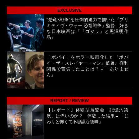
EXCLUSIVE
“恐竜×戦争”を圧倒的迫力で描いた『プリ
ミティヴ・ウォー 恐竜戦争』監督、好き
な日本映画は「『ゴジラ』と黒澤明作
品」
「ポパイ」をホラー映画化した『ポパ
イ・ザ・スレイヤー・マン』監督、権利
関係で苦労したことは？→「ありませ
ん」
REPORT / REVIEW
【レポート】体験型展覧会「記憶汚染
展」は怖いのか？ 体験した結果→「じ
わりと怖くて不思議な後味」