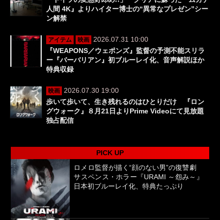
人間 4K』よりハイター博士の“異常なプレゼン”シー
ン解禁
2026.07.31 10:00
アイテム
映画
『WEAPONS／ウェポンズ』監督の予測不能スリラ
ー『バーバリアン』初ブルーレイ化、音声解説ほか
特典収録
2026.07.30 19:00
映画
歩いて歩いて、生き残れるのはひとりだけ 『ロン
グウォーク』８月21日よりPrime Videoにて見放題
独占配信
PICK UP
ロメロ監督が描く“顔のない男”の復讐劇
サスペンス・ホラー『URAMI ～怨み～』
日本初ブルーレイ化、特典たっぷり