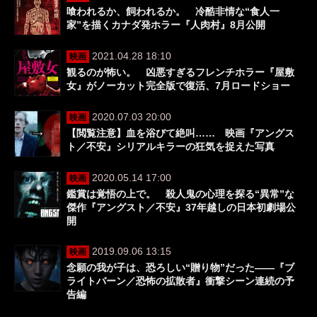
喰われるか、飼われるか。 冷酷非情な“食人一
家”を描くカナダ発ホラー『人肉村』8月公開
2021.04.28 18:10
映画
観るのが怖い。 凶悪すぎるフレンチホラー『屋敷
女』がノーカット完全版で復活、7月ロードショー
2020.07.03 20:00
映画
【閲覧注意】血を浴びて絶叫…… 映画『アングス
ト／不安』シリアルキラーの狂気を捉えた写真
2020.05.14 17:00
映画
鑑賞は覚悟の上で。 殺人鬼の心理を探る“異常”な
傑作『アングスト／不安』37年越しの日本初劇場公
開
2019.09.06 13:15
映画
念願の我が子は、恐ろしい“贈り物”だった――『ブ
ライトバーン／恐怖の拡散者』衝撃シーン連続の予
告編