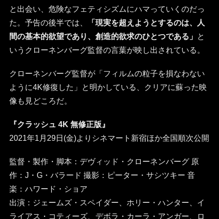
と出会い、危険なフェティシズムにハマっていくのだっ
た。予告の後半では、
「現実を超えようとするのは、人
間の基本的欲望であり、創造的欲求のひとつである」
と
いうクローネンバーグ監督の言葉が映し出されている。
クローネンバーグ監督が「フィルムの粒子を損なわない
ように4K修復した」と明かしている、クリアに蘇った映
像も見どころだ。
『クラッシュ 4K 無修正版』
2021年1月29日(金)よりシネマート新宿ほか全国順次公開
監督・製作・脚本：デヴィッド・クローネンバーグ 原
作：J・G・バラード 撮影：ピーター・サシツキー 音
楽：ハワード・ショア
出演：ジェームズ・スペイダー、ホリー・ハンター、イ
ライアス・コティーズ、デボラ・カーラ・アンガー、ロ