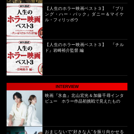
【人生のホラー映画ベスト３】 『ブリ
ング・ハー・バック』ダニー＆マイケ
ル・フィリッポウ
【人生のホラー映画ベスト３】 『チル
ド』岩崎裕介監督 編
INTERVIEW
映画『氷血』北山宏光＆加藤千尋インタ
ビュー ホラー作品初挑戦で見えたもの
おまじないで“好きな人”を振り向かせる