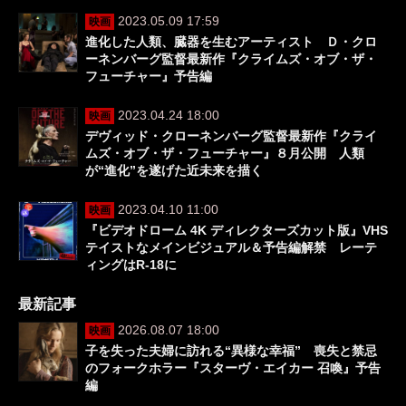
2023.05.09 17:59
映画
進化した人類、臓器を生むアーティスト Ｄ・クロ
ーネンバーグ監督最新作『クライムズ・オブ・ザ・
フューチャー』予告編
2023.04.24 18:00
映画
デヴィッド・クローネンバーグ監督最新作『クライ
ムズ・オブ・ザ・フューチャー』８月公開 人類
が“進化”を遂げた近未来を描く
2023.04.10 11:00
映画
『ビデオドローム 4K ディレクターズカット版』VHS
テイストなメインビジュアル＆予告編解禁 レーテ
ィングはR-18に
最新記事
2026.08.07 18:00
映画
子を失った夫婦に訪れる“異様な幸福” 喪失と禁忌
のフォークホラー『スターヴ・エイカー 召喚』予告
編