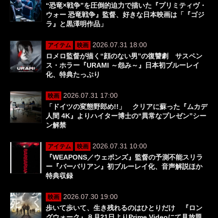
“恐竜×戦争”を圧倒的迫力で描いた『プリミティヴ・
ウォー 恐竜戦争』監督、好きな日本映画は「『ゴジ
ラ』と黒澤明作品」
2026.07.31 18:00
アイテム
映画
ロメロ監督が描く“顔のない男”の復讐劇 サスペン
ス・ホラー『URAMI ～怨み～』日本初ブルーレイ
化、特典たっぷり
2026.07.31 17:00
映画
「ドイツの変態野郎め!!」 クリアに蘇った『ムカデ
人間 4K』よりハイター博士の“異常なプレゼン”シー
ン解禁
2026.07.31 10:00
アイテム
映画
『WEAPONS／ウェポンズ』監督の予測不能スリラ
ー『バーバリアン』初ブルーレイ化、音声解説ほか
特典収録
2026.07.30 19:00
映画
歩いて歩いて、生き残れるのはひとりだけ 『ロン
グウォーク』８月21日よりPrime Videoにて見放題