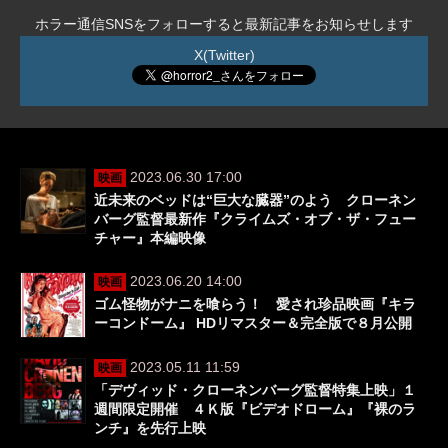
ホラー通信SNSをフォローすると最新記事をお知らせします
X(Twitter)
2023.06.30 17:00
映画
近未来のベッドは“巨大な臓器”のよう クローネン
バーグ監督最新作『クライムズ・オブ・ザ・フュー
チャー』本編映像
2023.06.20 14:00
映画
ゴム怪物がナニを喰らう！ 愛され珍品映画『キラ
ーコンドーム』 HDリマスター＆完全版で８月公開
2023.05.11 11:59
映画
「デヴィッド・クローネンバーグ監督特集上映」１
週間限定開催 ４Ｋ版『ビデオドローム』『裸のラ
ンチ』を先行上映