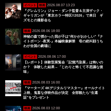
2026.08.07 13:23
イベント
映画
『グレムリン』ジョー・ダンテ監督＆主演ザック・
ギャリガンが「東京ホラー特区!!2026」で来日 ギ
ズモとの撮影会も
2026.08.06 18:00
映画
神秘の森で授かった我が子は“何かがおかしい”『ナ
イトボーン -夜哭-』本編映像解禁 母の絶叫顔うち
わが全国の劇場に
2026.08.06 17:00
イベント
【レポート】体験型展覧会「記憶汚染展」は怖いの
か？ 体験した結果→「じわりと怖くて不思議な後
味」
2026.08.03 16:00
映画
『マーターズ 4Kデジタルリマスター』オールナイト
上映、鬼畜な併映作品が決定 全部観たら“生還
証”をプレゼント
2026.08.03 12:00
映画