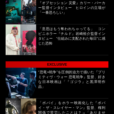
『オブセッション 災愛』カリー・バーカ
ー監督インタビュー ヒロインの立場が
「一番恐ろしい」
「意思はもう奪われちゃってる」 コン
ビニホラー『チルド』岩崎裕介監督イン
タビュー “仕組みに支配された毎日”に感
じた恐怖
EXCLUSIVE
“恐竜×戦争”を圧倒的迫力で描いた『プリ
ミティヴ・ウォー 恐竜戦争』監督、好き
な日本映画は「『ゴジラ』と黒澤明作
品」
「ポパイ」をホラー映画化した『ポパ
イ・ザ・スレイヤー・マン』監督、権利
関係で苦労したことは？→「ありませ