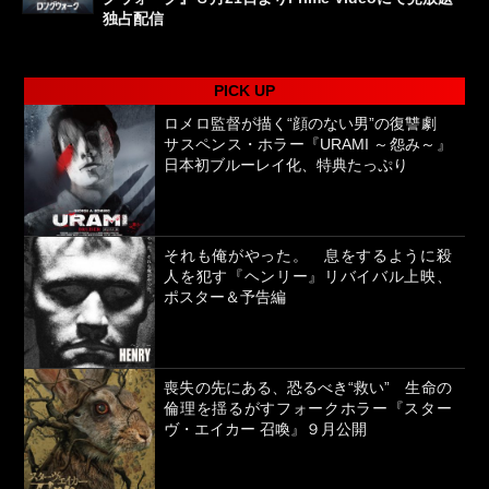
独占配信
PICK UP
ロメロ監督が描く“顔のない男”の復讐劇
サスペンス・ホラー『URAMI ～怨み～』
日本初ブルーレイ化、特典たっぷり
それも俺がやった。 息をするように殺
人を犯す『ヘンリー』リバイバル上映、
ポスター＆予告編
喪失の先にある、恐るべき“救い” 生命の
倫理を揺るがすフォークホラー『スター
ヴ・エイカー 召喚』９月公開