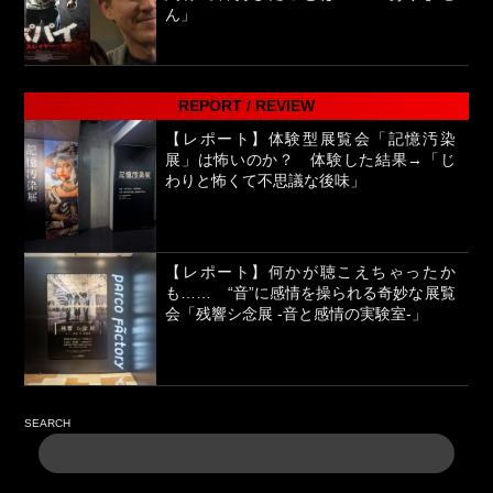
ん」
REPORT / REVIEW
【レポート】体験型展覧会「記憶汚染
展」は怖いのか？ 体験した結果→「じ
わりと怖くて不思議な後味」
【レポート】何かが聴こえちゃったか
も…… “音”に感情を操られる奇妙な展覧
会「残響シ念展 -⾳と感情の実験室-」
SEARCH