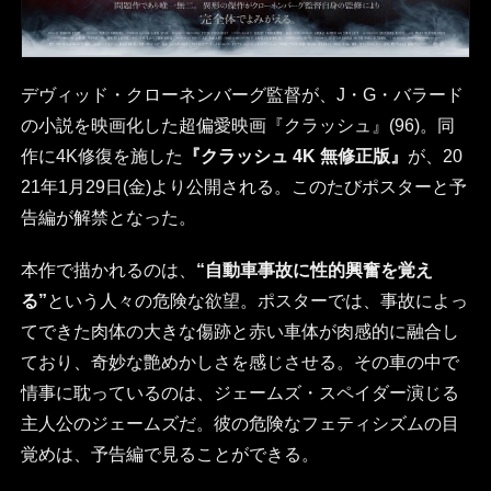
デヴィッド・クローネンバーグ監督が、J・G・バラード
の小説を映画化した超偏愛映画『クラッシュ』(96)。同
作に4K修復を施した
『クラッシュ 4K 無修正版』
が、20
21年1月29日(金)より公開される。このたびポスターと予
告編が解禁となった。
本作で描かれるのは、
“自動車事故に性的興奮を覚え
る”
という人々の危険な欲望。ポスターでは、事故によっ
てできた肉体の大きな傷跡と赤い車体が肉感的に融合し
ており、奇妙な艶めかしさを感じさせる。その車の中で
情事に耽っているのは、ジェームズ・スペイダー演じる
主人公のジェームズだ。彼の危険なフェティシズムの目
覚めは、予告編で見ることができる。