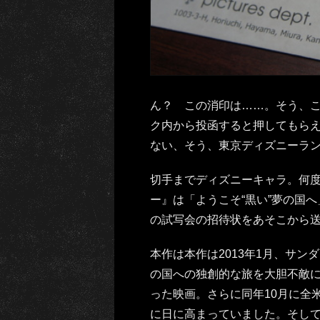
ん？ この消印は……。そう、
ク内から投函すると押してもら
ない、そう、東京ディズニーラ
切手までディズニーキャラ。何
ー』は「ようこそ“黒い”夢の国
の試写会の招待状をあそこから
本作は本作は2013年1月、サ
の国への独創的な旅を大胆不敵に
った映画。さらに同年10月に全
に日に高まっていました。そして