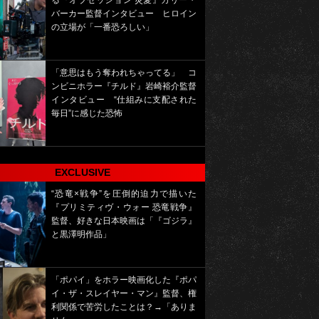
る『オブセッション 災愛』カリー・
バーカー監督インタビュー ヒロイン
の立場が「一番恐ろしい」
「意思はもう奪われちゃってる」 コ
ンビニホラー『チルド』岩崎裕介監督
インタビュー “仕組みに支配された
毎日”に感じた恐怖
EXCLUSIVE
“恐竜×戦争”を圧倒的迫力で描いた
『プリミティヴ・ウォー 恐竜戦争』
監督、好きな日本映画は「『ゴジラ』
と黒澤明作品」
「ポパイ」をホラー映画化した『ポパ
イ・ザ・スレイヤー・マン』監督、権
利関係で苦労したことは？→「ありま