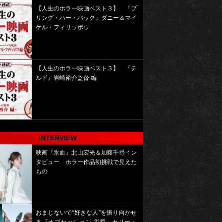
【人生のホラー映画ベスト３】 『ブ
リング・ハー・バック』ダニー＆マイ
ケル・フィリッポウ
【人生のホラー映画ベスト３】 『チ
ルド』岩崎裕介監督 編
INTERVIEW
映画『氷血』北山宏光＆加藤千尋イン
タビュー ホラー作品初挑戦で見えた
もの
おまじないで“好きな人”を振り向かせ