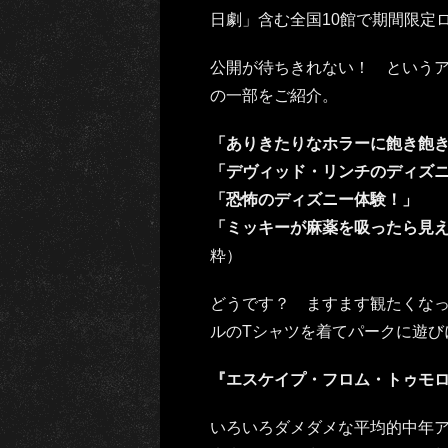
日劇」含む全国10館で期間限定
公開が待ちきれない！ というア
の一部をご紹介。
「ありきたりなホラーに飽き飽
「デヴィッド・リンチのディズ
「恐怖のディズニー体験！」
「ミッキーが麻薬を吸ったら見
粋）
どうです？ ますます観たくな
ルのTシャツを着てパークに遊び
『エスケイプ・フロム・トゥモ
いろいろダメダメな平均的中年