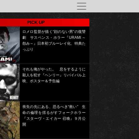
PICK UP
ロメロ監督が描く“顔のない男”の復讐
劇 サスペンス・ホラー『URAMI ～
怨み～』日本初ブルーレイ化、特典た
っぷり
それも俺がやった。 息をするように
殺人を犯す『ヘンリー』リバイバル上
映、ポスター＆予告編
喪失の先にある、恐るべき“救い” 生
命の倫理を揺るがすフォークホラー
『スターヴ・エイカー 召喚』９月公
開