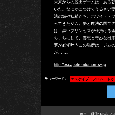
未来からの脱出ゲームは、ある
いた。なにかにつけてうるさい
法の城や妖精たち、ホワイト・
ってきたジム。夢と魔法の国で
は、黒いプリンセスが仕掛ける
ちまちにして、妄想と奇妙な出
夢が必ず叶うこの場所は、ジム
が……。
http://escapefromtomorrow.jp
キーワード：
エスケイプ・フロム・トゥ
ホラー通信SNSをフ