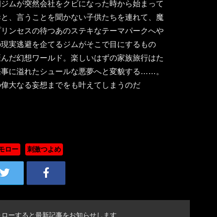
朝ジムが突然会社をクビになった時から始まって
妻と、言うことを聞かない子供たちを連れて、魔
プリンセスの待つあのステキなテーマパークへや
の現実逃避を企てるジムがそこで目にするもの
歪んだ幻想ワールド。楽しいはずの家族旅行はた
来事に溢れたシュールな悪夢へと変貌する……。
の偉大なる妄想までをも叶えてしまうのだ
モロー
刺激つよめ
ォローすると最新記事をお知らせします