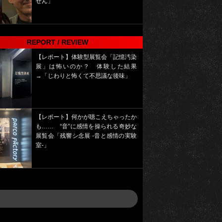
せん」
REPORT / REVIEW
【レポート】体験型展覧会「記憶汚染
展」は怖いのか？ 体験した結果
→「じわりと怖くて不思議な後味」
【レポート】何かが聴こえちゃったか
も…… “音”に感情を操られる奇妙な
展覧会「残響シ念展 -⾳と感情の実験
室-」