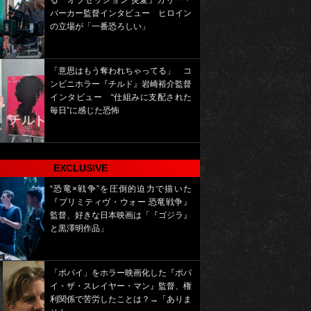
る『オブセッション 災愛』カリー・
バーカー監督インタビュー ヒロイン
の立場が「一番恐ろしい」
「意思はもう奪われちゃってる」 コ
ンビニホラー『チルド』岩崎裕介監督
インタビュー “仕組みに支配された
毎日”に感じた恐怖
EXCLUSIVE
“恐竜×戦争”を圧倒的迫力で描いた
『プリミティヴ・ウォー 恐竜戦争』
監督、好きな日本映画は「『ゴジラ』
と黒澤明作品」
「ポパイ」をホラー映画化した『ポパ
イ・ザ・スレイヤー・マン』監督、権
利関係で苦労したことは？→「ありま