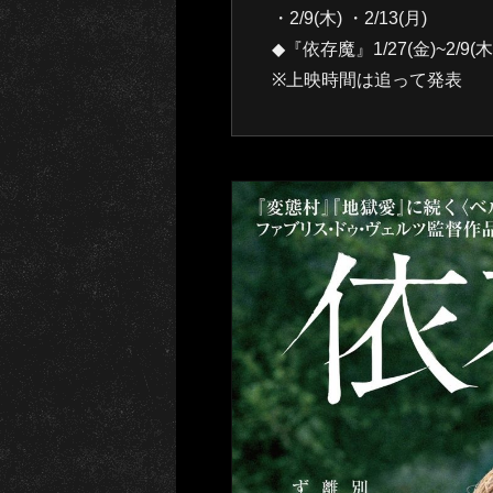
・2/9(木) ・2/13(月)
◆『依存魔』1/27(金)~2/9(木)・
※上映時間は追って発表