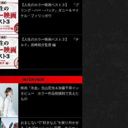
【人生のホラー映画ベスト３】 『ブ
リング・ハー・バック』ダニー＆マイ
ケル・フィリッポウ
【人生のホラー映画ベスト３】 『チ
ルド』岩崎裕介監督 編
INTERVIEW
映画『氷血』北山宏光＆加藤千尋イン
タビュー ホラー作品初挑戦で見えた
もの
おまじないで“好きな人”を振り向かせ