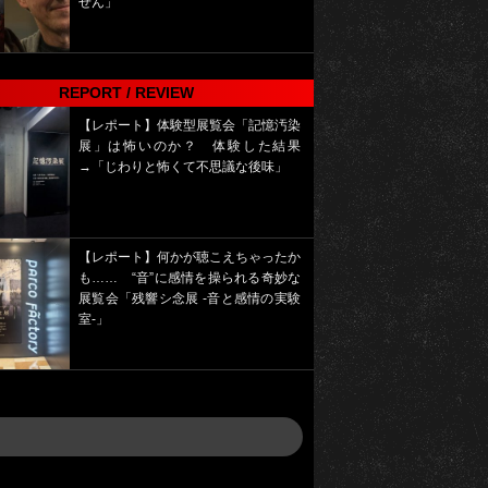
せん」
REPORT / REVIEW
【レポート】体験型展覧会「記憶汚染
展」は怖いのか？ 体験した結果
→「じわりと怖くて不思議な後味」
【レポート】何かが聴こえちゃったか
も…… “音”に感情を操られる奇妙な
展覧会「残響シ念展 -⾳と感情の実験
室-」