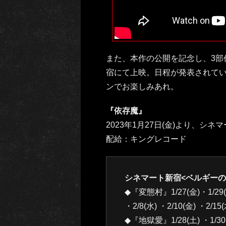
また、本作の公開を記念し、3部
宿にて上映。日程が発表されて
ンでお楽しみあれ。
『依存魔』
2023年1月27日(金)より、シ
配給：キングレコード
シネマート新宿<ベルギーの
◆『変態村』1/27(金)・1/29(日)
・2/8(水) ・2/10(金) ・2/15(
◆『地獄愛』1/28(土) ・1/30(月