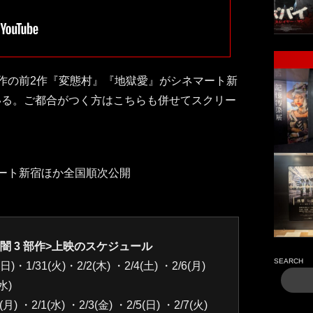
作の前2作『変態村』『地獄愛』がシネマート新
いる。ご都合がつく方はこちらも併せてスクリー
ネマート新宿ほか全国順次公開
闇 3 部作>上映のスケジュール
SEARCH
・1/31(火)・2/2(木) ・2/4(土) ・2/6(月)
水)
) ・2/1(水) ・2/3(金) ・2/5(日) ・2/7(火)