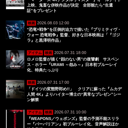
上映、鬼畜な併映作品が決定 全部観たら“生還
証”をプレゼント
2026.08.03 12:00
映画
“恐竜×戦争”を圧倒的迫力で描いた『プリミティヴ・
ウォー 恐竜戦争』監督、好きな日本映画は「『ゴジ
ラ』と黒澤明作品」
2026.07.31 18:00
アイテム
映画
ロメロ監督が描く“顔のない男”の復讐劇 サスペン
ス・ホラー『URAMI ～怨み～』日本初ブルーレイ
化、特典たっぷり
2026.07.31 17:00
映画
「ドイツの変態野郎め!!」 クリアに蘇った『ムカデ
人間 4K』よりハイター博士の“異常なプレゼン”シー
ン解禁
2026.07.31 10:00
アイテム
映画
『WEAPONS／ウェポンズ』監督の予測不能スリラ
ー『バーバリアン』初ブルーレイ化、音声解説ほか