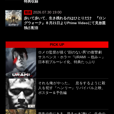
特典収録
2026.07.30 19:00
映画
歩いて歩いて、生き残れるのはひとりだけ 『ロン
グウォーク』８月21日よりPrime Videoにて見放題
独占配信
PICK UP
ロメロ監督が描く“顔のない男”の復讐劇
サスペンス・ホラー『URAMI ～怨み～』
日本初ブルーレイ化、特典たっぷり
それも俺がやった。 息をするように殺
人を犯す『ヘンリー』リバイバル上映、
ポスター＆予告編
喪失の先にある、恐るべき“救い” 生命の