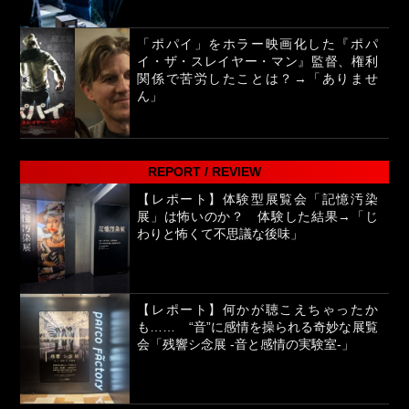
「ポパイ」をホラー映画化した『ポパ
イ・ザ・スレイヤー・マン』監督、権利
関係で苦労したことは？→「ありませ
ん」
REPORT / REVIEW
【レポート】体験型展覧会「記憶汚染
展」は怖いのか？ 体験した結果→「じ
わりと怖くて不思議な後味」
【レポート】何かが聴こえちゃったか
も…… “音”に感情を操られる奇妙な展覧
会「残響シ念展 -⾳と感情の実験室-」