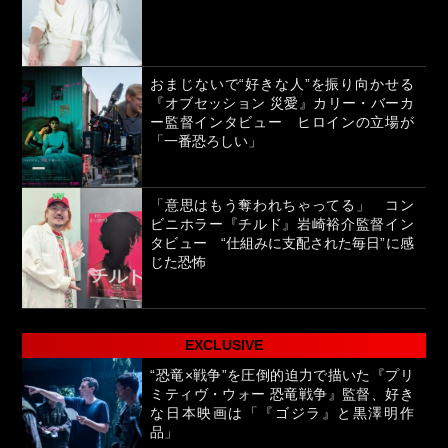
おまじないで“好きな人”を振り向かせる
『オブセッション 災愛』カリー・バーカ
ー監督インタビュー ヒロインの立場が
「一番恐ろしい」
「意思はもう奪われちゃってる」 コン
ビニホラー『チルド』岩崎裕介監督イン
タビュー “仕組みに支配された毎日”に感
じた恐怖
EXCLUSIVE
“恐竜×戦争”を圧倒的迫力で描いた『プリ
ミティヴ・ウォー 恐竜戦争』監督、好き
な日本映画は「『ゴジラ』と黒澤明作
品」