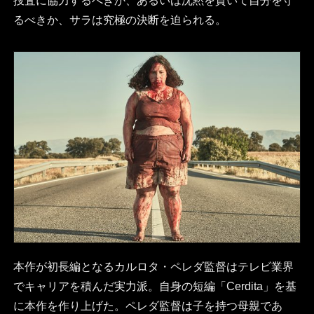
捜査に協力するべきか、あるいは沈黙を貫いて自分を守
るべきか、サラは究極の決断を迫られる。
本作が初長編となるカルロタ・ペレダ監督はテレビ業界
でキャリアを積んだ実力派。自身の短編「Cerdita」を基
に本作を作り上げた。ペレダ監督は子を持つ母親であ