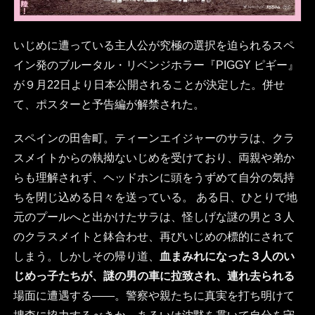
いじめに遭っている主人公が究極の選択を迫られるスペ
イン発のブルータル・リベンジホラー『PIGGY ピギー』
が９月22日より日本公開されることが決定した。併せ
て、ポスターと予告編が解禁された。
スペインの田舎町。ティーンエイジャーのサラは、クラ
スメイトからの執拗ないじめを受けており、両親や弟か
らも理解されず、ヘッドホンに頭をうずめて自分の気持
ちを閉じ込める日々を送っている。 ある日、ひとりで地
元のプールへと出かけたサラは、怪しげな謎の男と３人
のクラスメイトと鉢合わせ、再びいじめの標的にされて
しまう。しかしその帰り道、
血まみれになった３人のい
じめっ子たちが、謎の男の車に拉致され、連れ去られる
場面に遭遇する――。警察や親たちに真実を打ち明けて