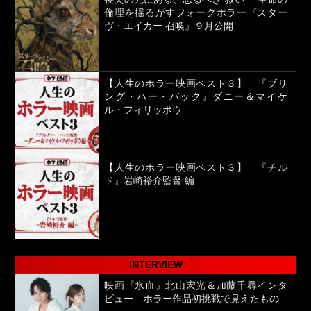
倫理を揺るがすフォークホラー『スター
ヴ・エイカー 召喚』９月公開
【人生のホラー映画ベスト３】 『ブリ
ング・ハー・バック』ダニー＆マイケ
ル・フィリッポウ
【人生のホラー映画ベスト３】 『チル
ド』岩崎裕介監督 編
INTERVIEW
映画『氷血』北山宏光＆加藤千尋インタ
ビュー ホラー作品初挑戦で見えたもの