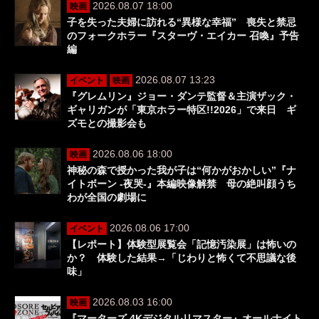
2026.08.07 18:00
映画
子を失った夫婦に訪れる“異様な幸福” 喪失と禁忌
のフォークホラー『スターヴ・エイカー 召喚』予告
編
2026.08.07 13:23
イベント
映画
『グレムリン』ジョー・ダンテ監督＆主演ザック・
ギャリガンが「東京ホラー特区!!2026」で来日 ギ
ズモとの撮影会も
2026.08.06 18:00
映画
神秘の森で授かった我が子は“何かがおかしい”『ナ
イトボーン -夜哭-』本編映像解禁 母の絶叫顔うち
わが全国の劇場に
2026.08.06 17:00
イベント
【レポート】体験型展覧会「記憶汚染展」は怖いの
か？ 体験した結果→「じわりと怖くて不思議な後
味」
2026.08.03 16:00
映画
『マーターズ 4Kデジタルリマスター』オールナイト