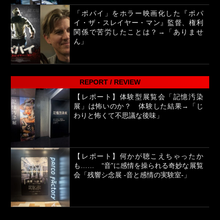
「ポパイ」をホラー映画化した『ポパ
イ・ザ・スレイヤー・マン』監督、権利
関係で苦労したことは？→「ありませ
ん」
REPORT / REVIEW
【レポート】体験型展覧会「記憶汚染
展」は怖いのか？ 体験した結果→「じ
わりと怖くて不思議な後味」
【レポート】何かが聴こえちゃったか
も…… “音”に感情を操られる奇妙な展覧
会「残響シ念展 -⾳と感情の実験室-」