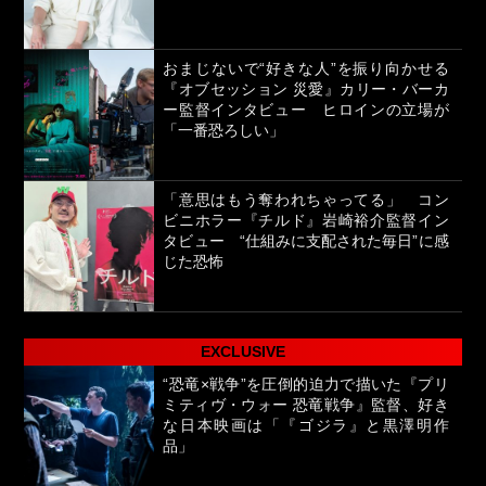
おまじないで“好きな人”を振り向かせる
『オブセッション 災愛』カリー・バーカ
ー監督インタビュー ヒロインの立場が
「一番恐ろしい」
「意思はもう奪われちゃってる」 コン
ビニホラー『チルド』岩崎裕介監督イン
タビュー “仕組みに支配された毎日”に感
じた恐怖
EXCLUSIVE
“恐竜×戦争”を圧倒的迫力で描いた『プリ
ミティヴ・ウォー 恐竜戦争』監督、好き
な日本映画は「『ゴジラ』と黒澤明作
品」