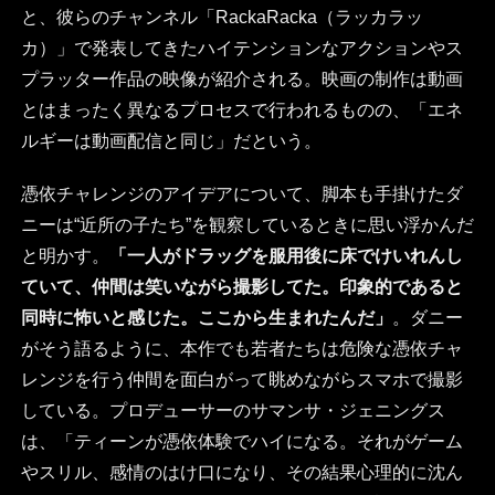
と、彼らのチャンネル「RackaRacka（ラッカラッ
カ）」で発表してきたハイテンションなアクションやス
プラッター作品の映像が紹介される。映画の制作は動画
とはまったく異なるプロセスで行われるものの、「エネ
ルギーは動画配信と同じ」だという。
憑依チャレンジのアイデアについて、脚本も手掛けたダ
ニーは“近所の子たち”を観察しているときに思い浮かんだ
と明かす。
「一人がドラッグを服用後に床でけいれんし
ていて、仲間は笑いながら撮影してた。印象的であると
同時に怖いと感じた。ここから生まれたんだ」
。ダニー
がそう語るように、本作でも若者たちは危険な憑依チャ
レンジを行う仲間を面白がって眺めながらスマホで撮影
している。プロデューサーのサマンサ・ジェニングス
は、「ティーンが憑依体験でハイになる。それがゲーム
やスリル、感情のはけ口になり、その結果心理的に沈ん