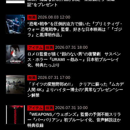
証”をプレゼント
2026.08.03 12:00
映画
“恐竜×戦争”を圧倒的迫力で描いた『プリミティヴ・
ウォー 恐竜戦争』監督、好きな日本映画は「『ゴジ
ラ』と黒澤明作品」
2026.07.31 18:00
アイテム
映画
ロメロ監督が描く“顔のない男”の復讐劇 サスペン
ス・ホラー『URAMI ～怨み～』日本初ブルーレイ
化、特典たっぷり
2026.07.31 17:00
映画
「ドイツの変態野郎め!!」 クリアに蘇った『ムカデ
人間 4K』よりハイター博士の“異常なプレゼン”シー
ン解禁
2026.07.31 10:00
アイテム
映画
『WEAPONS／ウェポンズ』監督の予測不能スリラ
ー『バーバリアン』初ブルーレイ化、音声解説ほか
特典収録