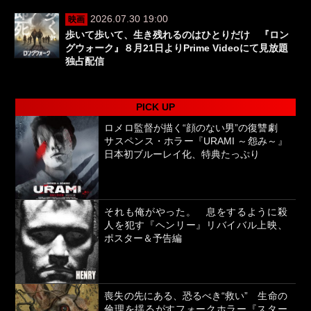
2026.07.30 19:00
映画
歩いて歩いて、生き残れるのはひとりだけ 『ロン
グウォーク』８月21日よりPrime Videoにて見放題
独占配信
PICK UP
ロメロ監督が描く“顔のない男”の復讐劇
サスペンス・ホラー『URAMI ～怨み～』
日本初ブルーレイ化、特典たっぷり
それも俺がやった。 息をするように殺
人を犯す『ヘンリー』リバイバル上映、
ポスター＆予告編
喪失の先にある、恐るべき“救い” 生命の
倫理を揺るがすフォークホラー『スター