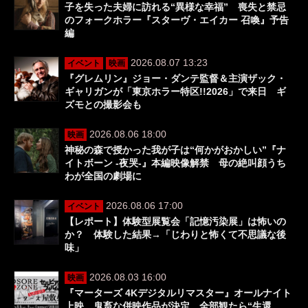
子を失った夫婦に訪れる“異様な幸福” 喪失と禁忌
のフォークホラー『スターヴ・エイカー 召喚』予告
編
2026.08.07 13:23
イベント
映画
『グレムリン』ジョー・ダンテ監督＆主演ザック・
ギャリガンが「東京ホラー特区!!2026」で来日 ギ
ズモとの撮影会も
2026.08.06 18:00
映画
神秘の森で授かった我が子は“何かがおかしい”『ナ
イトボーン -夜哭-』本編映像解禁 母の絶叫顔うち
わが全国の劇場に
2026.08.06 17:00
イベント
【レポート】体験型展覧会「記憶汚染展」は怖いの
か？ 体験した結果→「じわりと怖くて不思議な後
味」
2026.08.03 16:00
映画
『マーターズ 4Kデジタルリマスター』オールナイト
上映、鬼畜な併映作品が決定 全部観たら“生還