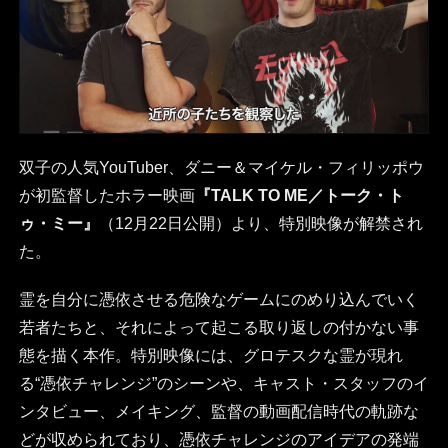
双子の人気YouTuber、ダニー＆マイケル・フィリッポウ
が初監督したホラー映画
『TALK TO ME／トーク・ト
ゥ・ミー』
（12月22日公開）より、特別映像が解禁され
た。
霊を自分に憑依させる危険なゲームにのめり込んでいく
若者たちと、それによって起こる取り返しの付かない事
態を描く本作。特別映像には、グロテスクな霊が現れ
る“憑依チャレンジ”のシーンや、キャスト・スタッフのイ
ンタビュー、メイキング、監督の動画配信時代の軌跡な
どが収められており、憑依チャレンジのアイデアの発端