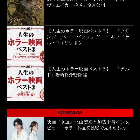
ヴ・エイカー 召喚』９月公開
【人生のホラー映画ベスト３】 『ブリ
ング・ハー・バック』ダニー＆マイケ
ル・フィリッポウ
【人生のホラー映画ベスト３】 『チル
ド』岩崎裕介監督 編
INTERVIEW
映画『氷血』北山宏光＆加藤千尋インタ
ビュー ホラー作品初挑戦で見えたもの