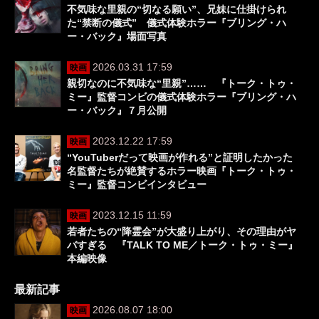
不気味な里親の“切なる願い”、兄妹に仕掛けられ
た“禁断の儀式” 儀式体験ホラー『ブリング・ハ
ー・バック』場面写真
2026.03.31 17:59
映画
親切なのに不気味な“里親”…… 『トーク・トゥ・
ミー』監督コンビの儀式体験ホラー『ブリング・ハ
ー・バック』７月公開
2023.12.22 17:59
映画
“YouTuberだって映画が作れる”と証明したかった
名監督たちが絶賛するホラー映画『トーク・トゥ・
ミー』監督コンビインタビュー
2023.12.15 11:59
映画
若者たちの“降霊会”が大盛り上がり、その理由がヤ
バすぎる 『TALK TO ME／トーク・トゥ・ミー』
本編映像
最新記事
2026.08.07 18:00
映画