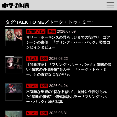
タグ‘TALK TO ME／トーク・トゥ・ミー’
2026.07.09
INTERVIEW
映画
サリー・ホーキンスの恐ろしいまでの役作り、ゴア
シーンの裏側 『ブリング・ハー・バック』監督コ
ンビインタビュー
2026.06.22
NEWS
映画
【閲覧注意】『ブリング・ハ ー・バック』気味の悪
い“儀式のVHS映像”を入手 『トーク・トゥ・ミ
ー』との奇妙なつながりも
2026.04.24
NEWS
映画
不気味な里親の“切なる願い”、兄妹に仕掛けられ
た“禁断の儀式” 儀式体験ホラー『ブリング・ハ
ー・バック』場面写真
2026.03.31
NEWS
映画