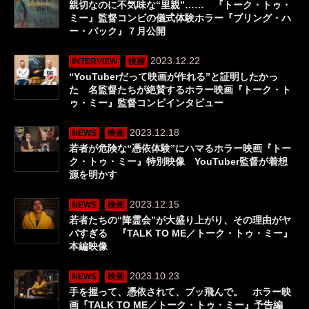
親切なのに不気味な“里親”…… 『トーク・トゥ・
ミー』監督コンビの儀式体験ホラー『ブリング・ハ
ー・バック』７月公開
2023.12.22
INTERVIEW
映画
“YouTuberだって映画が作れる”と証明したかっ
た 名監督たちが絶賛するホラー映画『トーク・ト
ゥ・ミー』監督コンビインタビュー
2023.12.18
NEWS
映画
若者が危険な“憑依体験”にハマるホラー映画『トー
ク・トゥ・ミー』特別映像 YouTuber監督が着想
源を明かす
2023.12.15
NEWS
映画
若者たちの“降霊会”が大盛り上がり、その理由がヤ
バすぎる 『TALK TO ME／トーク・トゥ・ミー』
本編映像
2023.10.23
NEWS
映画
手を握って、憑依されて、ブッ飛んで。 ホラー映
画『TALK TO ME／トーク・トゥ・ミー』予告編