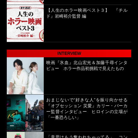
【人生のホラー映画ベスト３】 『チル
ド』岩崎裕介監督 編
INTERVIEW
映画『氷血』北山宏光＆加藤千尋インタ
ビュー ホラー作品初挑戦で見えたもの
おまじないで“好きな人”を振り向かせる
『オブセッション 災愛』カリー・バーカ
ー監督インタビュー ヒロインの立場が
「一番恐ろしい」
「意思はもう奪われちゃってる」 コン