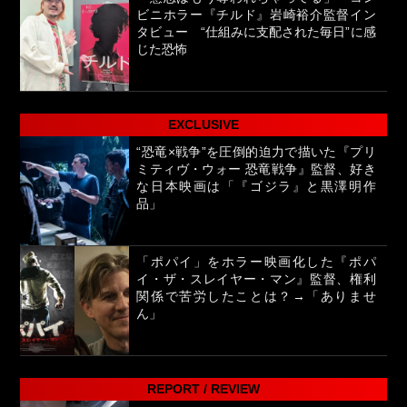
ビニホラー『チルド』岩崎裕介監督イン
タビュー “仕組みに支配された毎日”に感
じた恐怖
EXCLUSIVE
“恐竜×戦争”を圧倒的迫力で描いた『プリ
ミティヴ・ウォー 恐竜戦争』監督、好き
な日本映画は「『ゴジラ』と黒澤明作
品」
「ポパイ」をホラー映画化した『ポパ
イ・ザ・スレイヤー・マン』監督、権利
関係で苦労したことは？→「ありませ
ん」
REPORT / REVIEW