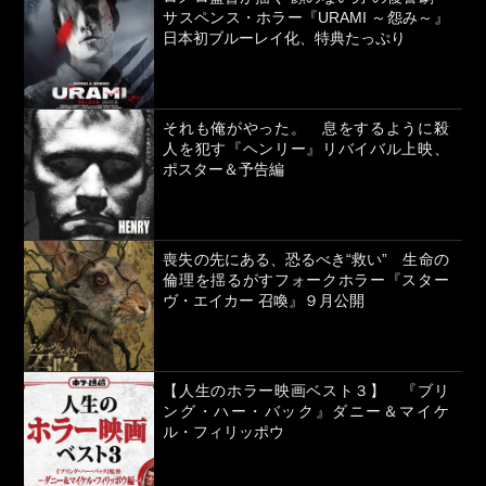
サスペンス・ホラー『URAMI ～怨み～』
日本初ブルーレイ化、特典たっぷり
それも俺がやった。 息をするように殺
人を犯す『ヘンリー』リバイバル上映、
ポスター＆予告編
喪失の先にある、恐るべき“救い” 生命の
倫理を揺るがすフォークホラー『スター
ヴ・エイカー 召喚』９月公開
【人生のホラー映画ベスト３】 『ブリ
ング・ハー・バック』ダニー＆マイケ
ル・フィリッポウ