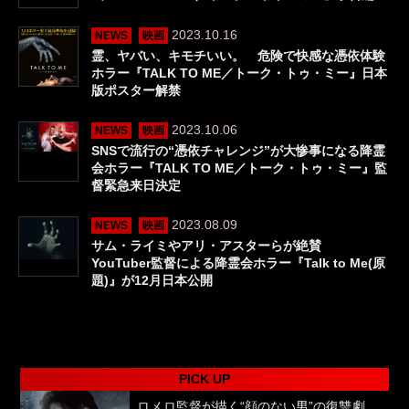
2023.10.16
NEWS
映画
霊、ヤバい、キモチいい。 危険で快感な憑依体験
ホラー『TALK TO ME／トーク・トゥ・ミー』日本
版ポスター解禁
2023.10.06
NEWS
映画
SNSで流行の“憑依チャレンジ”が大惨事になる降霊
会ホラー『TALK TO ME／トーク・トゥ・ミー』監
督緊急来日決定
2023.08.09
NEWS
映画
サム・ライミやアリ・アスターらが絶賛
YouTuber監督による降霊会ホラー『Talk to Me(原
題)』が12月日本公開
PICK UP
ロメロ監督が描く“顔のない男”の復讐劇