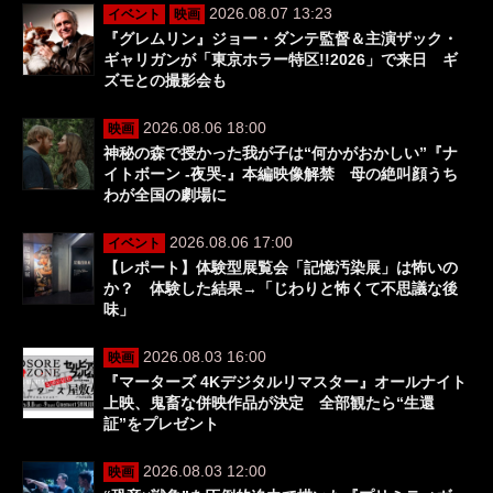
2026.08.07 13:23
イベント
映画
『グレムリン』ジョー・ダンテ監督＆主演ザック・
ギャリガンが「東京ホラー特区!!2026」で来日 ギ
ズモとの撮影会も
2026.08.06 18:00
映画
神秘の森で授かった我が子は“何かがおかしい”『ナ
イトボーン -夜哭-』本編映像解禁 母の絶叫顔うち
わが全国の劇場に
2026.08.06 17:00
イベント
【レポート】体験型展覧会「記憶汚染展」は怖いの
か？ 体験した結果→「じわりと怖くて不思議な後
味」
2026.08.03 16:00
映画
『マーターズ 4Kデジタルリマスター』オールナイト
上映、鬼畜な併映作品が決定 全部観たら“生還
証”をプレゼント
2026.08.03 12:00
映画