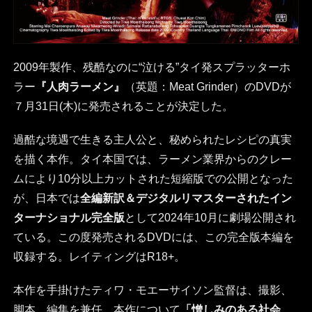
2009年製作、残酷なのに“泣ける”タイ発スプラッターホ
ラー
『人肉ラーメン』
（英題：Meat Grinder）のDVDが
７月31日(木)に発売されることが決定した。
過酷な境遇で生きる主人公と、秘められたレシピの真実
を描く本作。タイ本国では、ラーメン業界からのクレー
ムにより10分以上カットされた短縮版での公開となった
が、日本では
全編新訳＆デジタルリマスターされたイン
ターナショナル完全版
として2024年10月に劇場公開され
ている。この度発売されるDVDには、この完全版本編を
収録する。レイティングはR18+。
本作を手掛けたティワ・モエーサイソン監督は、撮影、
脚本、編集を兼任。本作について
「憎しみのある社会