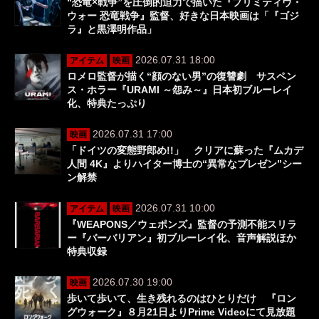
“恐竜×戦争”を圧倒的迫力で描いた『プリミティヴ・
ウォー 恐竜戦争』監督、好きな日本映画は「『ゴジ
ラ』と黒澤明作品」
2026.07.31 18:00
アイテム
映画
ロメロ監督が描く“顔のない男”の復讐劇 サスペン
ス・ホラー『URAMI ～怨み～』日本初ブルーレイ
化、特典たっぷり
2026.07.31 17:00
映画
「ドイツの変態野郎め!!」 クリアに蘇った『ムカデ
人間 4K』よりハイター博士の“異常なプレゼン”シー
ン解禁
2026.07.31 10:00
アイテム
映画
『WEAPONS／ウェポンズ』監督の予測不能スリラ
ー『バーバリアン』初ブルーレイ化、音声解説ほか
特典収録
2026.07.30 19:00
映画
歩いて歩いて、生き残れるのはひとりだけ 『ロン
グウォーク』８月21日よりPrime Videoにて見放題