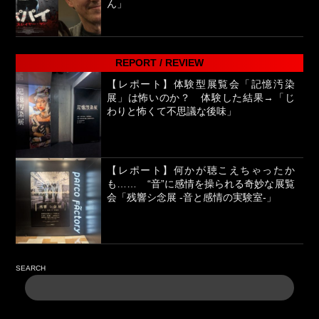
ん」
REPORT / REVIEW
【レポート】体験型展覧会「記憶汚染
展」は怖いのか？ 体験した結果→「じ
わりと怖くて不思議な後味」
【レポート】何かが聴こえちゃったか
も…… “音”に感情を操られる奇妙な展覧
会「残響シ念展 -⾳と感情の実験室-」
SEARCH