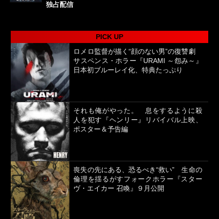
独占配信
PICK UP
ロメロ監督が描く“顔のない男”の復讐劇
サスペンス・ホラー『URAMI ～怨み～』
日本初ブルーレイ化、特典たっぷり
それも俺がやった。 息をするように殺
人を犯す『ヘンリー』リバイバル上映、
ポスター＆予告編
喪失の先にある、恐るべき“救い” 生命の
倫理を揺るがすフォークホラー『スター
ヴ・エイカー 召喚』９月公開