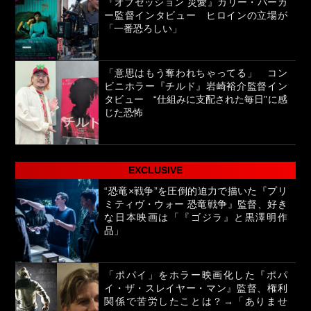
『オブセッション 災愛』カリー・バーカ
ー監督インタビュー ヒロインの立場が
「一番恐ろしい」
「意思はもう奪われちゃってる」 コン
ビニホラー『チルド』岩崎裕介監督イン
タビュー “仕組みに支配された毎日”に感
じた恐怖
EXCLUSIVE
“恐竜×戦争”を圧倒的迫力で描いた『プリ
ミティヴ・ウォー 恐竜戦争』監督、好き
な日本映画は「『ゴジラ』と黒澤明作
品」
「ポパイ」をホラー映画化した『ポパ
イ・ザ・スレイヤー・マン』監督、権利
関係で苦労したことは？→「ありませ