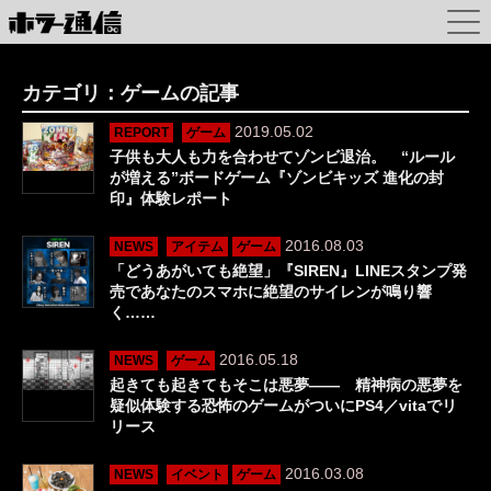
カテゴリ：ゲームの記事
2019.05.02
REPORT
ゲーム
子供も大人も力を合わせてゾンビ退治。 “ルール
が増える”ボードゲーム『ゾンビキッズ 進化の封
印』体験レポート
2016.08.03
NEWS
アイテム
ゲーム
「どうあがいても絶望」『SIREN』LINEスタンプ発
売であなたのスマホに絶望のサイレンが鳴り響
く……
2016.05.18
NEWS
ゲーム
起きても起きてもそこは悪夢―― 精神病の悪夢を
疑似体験する恐怖のゲームがついにPS4／vitaでリ
リース
2016.03.08
NEWS
イベント
ゲーム