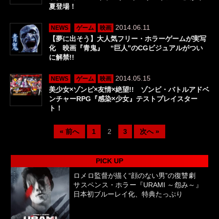
夏登場！
2014.06.11
NEWS
ゲーム
映画
【夢に出そう】大人気フリー・ホラーゲームが実写
化 映画『青鬼』 “巨人”のCGビジュアルがつい
に解禁!!
2014.05.15
NEWS
ゲーム
映画
美少女×ゾンビ×友情×絶望!! ゾンビ・バトルアドベ
ンチャーRPG『感染×少女』テストプレイスター
ト！
« 前へ
1
2
3
次へ »
PICK UP
ロメロ監督が描く“顔のない男”の復讐劇
サスペンス・ホラー『URAMI ～怨み～』
日本初ブルーレイ化、特典たっぷり