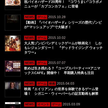
祝バイオハザード20周年！ “コワうまい”コラボメ
ニューが「カプコンカフェ」に登場
2015.10.28
NEWS
ゲーム
【動画】『バイオハザード』シリーズの歴代ゾンビ
が“マッシュアップ”で大騒ぎ！
2015.10.02
NEWS
ゲーム
大人気ゾンビパンデミックゲームが映画化！ しか
もレジェンダリー！ 『デッドライジング ウォッチ
タワー』
2015.07.07
NEWS
ゲーム
飲めば生き残れる？『コープスパーティー×アニマ
ックスCAFE』開催中！ 早期購入特典も注目
2015.04.03
NEWS
ゲーム
映画
映画『エイリアン』の世界を体験できるゲーム登
場！ シガニー・ウィーバーらの証言動画も解禁
2015.03.09
NEWS
イベント
ゲーム