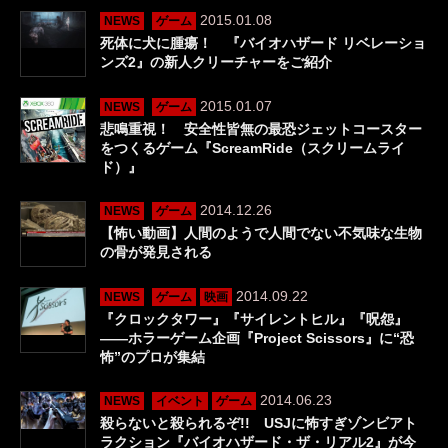
2015.01.08
NEWS
ゲーム
死体に犬に腫瘍！ 『バイオハザード リベレーショ
ンズ2』の新人クリーチャーをご紹介
2015.01.07
NEWS
ゲーム
悲鳴重視！ 安全性皆無の最恐ジェットコースター
をつくるゲーム『ScreamRide（スクリームライ
ド）』
2014.12.26
NEWS
ゲーム
【怖い動画】人間のようで人間でない不気味な生物
の骨が発見される
2014.09.22
NEWS
ゲーム
映画
『クロックタワー』『サイレントヒル』『呪怨』
――ホラーゲーム企画『Project Scissors』に“恐
怖”のプロが集結
2014.06.23
NEWS
イベント
ゲーム
殺らないと殺られるぞ!! USJに怖すぎゾンビアト
ラクション『バイオハザード・ザ・リアル2』が今