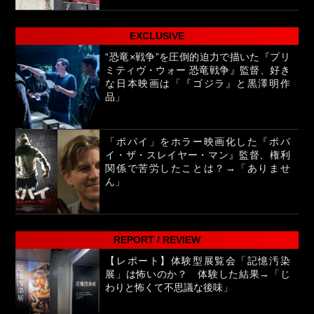
EXCLUSIVE
“恐竜×戦争”を圧倒的迫力で描いた『プリ
ミティヴ・ウォー 恐竜戦争』監督、好き
な日本映画は「『ゴジラ』と黒澤明作
品」
「ポパイ」をホラー映画化した『ポパ
イ・ザ・スレイヤー・マン』監督、権利
関係で苦労したことは？→「ありませ
ん」
REPORT / REVIEW
【レポート】体験型展覧会「記憶汚染
展」は怖いのか？ 体験した結果→「じ
わりと怖くて不思議な後味」