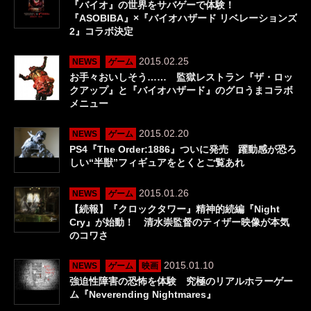
『バイオ』の世界をサバゲーで体験！
『ASOBIBA』×『バイオハザード リベレーションズ
2』コラボ決定
2015.02.25
NEWS
ゲーム
お手々おいしそう…… 監獄レストラン『ザ・ロッ
クアップ』と『バイオハザード』のグロうまコラボ
メニュー
2015.02.20
NEWS
ゲーム
PS4『The Order:1886』ついに発売 躍動感が恐ろ
しい“半獣”フィギュアをとくとご覧あれ
2015.01.26
NEWS
ゲーム
【続報】『クロックタワー』精神的続編『Night
Cry』が始動！ 清水崇監督のティザー映像が本気
のコワさ
2015.01.10
NEWS
ゲーム
映画
強迫性障害の恐怖を体験 究極のリアルホラーゲー
ム『Neverending Nightmares』