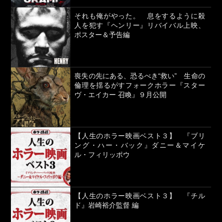
それも俺がやった。 息をするように殺
人を犯す『ヘンリー』リバイバル上映、
ポスター＆予告編
喪失の先にある、恐るべき“救い” 生命の
倫理を揺るがすフォークホラー『スター
ヴ・エイカー 召喚』９月公開
【人生のホラー映画ベスト３】 『ブリ
ング・ハー・バック』ダニー＆マイケ
ル・フィリッポウ
【人生のホラー映画ベスト３】 『チル
ド』岩崎裕介監督 編