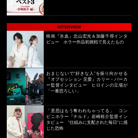
INTERVIEW
映画『氷血』北山宏光＆加藤千尋インタ
ビュー ホラー作品初挑戦で見えたもの
おまじないで“好きな人”を振り向かせる
『オブセッション 災愛』カリー・バーカ
ー監督インタビュー ヒロインの立場が
「一番恐ろしい」
「意思はもう奪われちゃってる」 コン
ビニホラー『チルド』岩崎裕介監督イン
タビュー “仕組みに支配された毎日”に感
じた恐怖