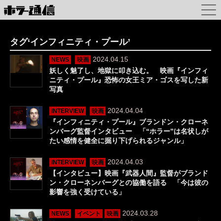
タグ‘インフィニティ・プール’
2024.04.15
NEWS
映画
妖しく魅了し、地獄に叩き込む。 映画『インフィ
ニティ・プール』恐怖の女王ミア・ゴスを写した新
写真
2024.04.04
INTERVIEW
映画
『インフィニティ・プール』ブランドン・クローネ
ンバーグ監督インタビュー 「“ホラー”は名状しが
たい感情を健全に掘り下げられるジャンル」
2024.04.03
INTERVIEW
映画
【インタビュー】映画『武器人間』監督がブランド
ン・クローネンバーグとの協働を語る 「今は彼の
影響を強く受けている」
2024.03.28
NEWS
イベント
映画