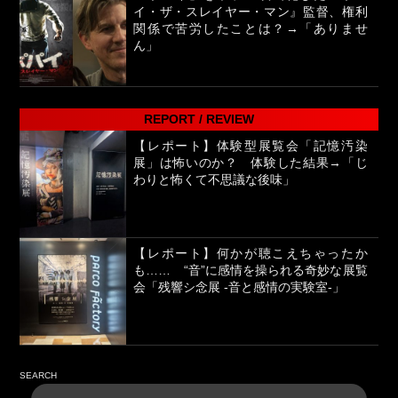
イ・ザ・スレイヤー・マン』監督、権利
関係で苦労したことは？→「ありませ
ん」
REPORT / REVIEW
【レポート】体験型展覧会「記憶汚染
展」は怖いのか？ 体験した結果→「じ
わりと怖くて不思議な後味」
【レポート】何かが聴こえちゃったか
も…… “音”に感情を操られる奇妙な展覧
会「残響シ念展 -⾳と感情の実験室-」
SEARCH