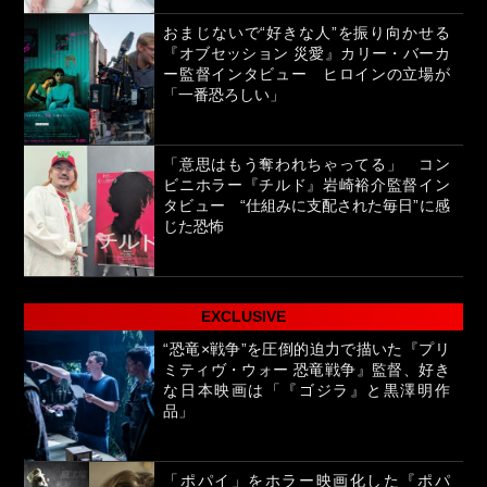
おまじないで“好きな人”を振り向かせる
『オブセッション 災愛』カリー・バーカ
ー監督インタビュー ヒロインの立場が
「一番恐ろしい」
「意思はもう奪われちゃってる」 コン
ビニホラー『チルド』岩崎裕介監督イン
タビュー “仕組みに支配された毎日”に感
じた恐怖
EXCLUSIVE
“恐竜×戦争”を圧倒的迫力で描いた『プリ
ミティヴ・ウォー 恐竜戦争』監督、好き
な日本映画は「『ゴジラ』と黒澤明作
品」
「ポパイ」をホラー映画化した『ポパ