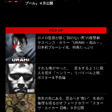
プール』４月公開
PICK UP
ロメロ監督が描く“顔のない男”の復讐劇
サスペンス・ホラー『URAMI ～怨み～』
日本初ブルーレイ化、特典たっぷり
それも俺がやった。 息をするように殺
人を犯す『ヘンリー』リバイバル上映、
ポスター＆予告編
喪失の先にある、恐るべき“救い” 生命の
倫理を揺るがすフォークホラー『スター
ヴ・エイカー 召喚』９月公開