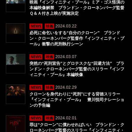
映画『インフィニティ・プール』ミア・ゴス怪演の
本編映像解禁 ブランドン・クローネンバーグ監督
Ｑ＆Ａ付き上映が実施決定
2024.03.22
NEWS
映画
必死に命乞いをする“自分のクローン” ブランド
ン・クローネンバーグ監督作『インフィニティ・プ
ール』衝撃の死刑執行シーン
2024.03.07
NEWS
映画
突然の“死刑宣告”とグロテスクな“回避方法” ブラ
ンドン・クローネンバーグ監督のスリラー『インフ
ィニティ・プール』本編映像
2024.02.29
NEWS
映画
クローンを身代わりに“死刑”にする背徳スリラー
『インフィニティ・プール』 豊川悦司ナレーショ
ンの予告編
2024.02.01
NEWS
映画
罪は“クローン”に償わせればいい ブランドン・ク
ローネンバーグ監督のスリラー『インフィニティ・