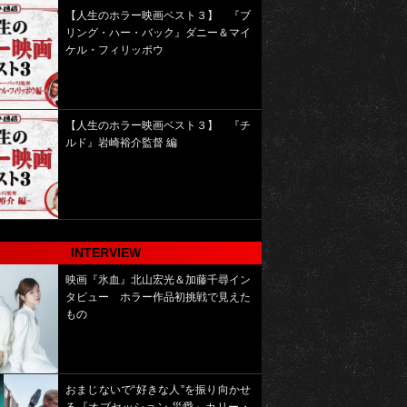
【人生のホラー映画ベスト３】 『ブ
リング・ハー・バック』ダニー＆マイ
ケル・フィリッポウ
【人生のホラー映画ベスト３】 『チ
ルド』岩崎裕介監督 編
INTERVIEW
映画『氷血』北山宏光＆加藤千尋イン
タビュー ホラー作品初挑戦で見えた
もの
おまじないで“好きな人”を振り向かせ