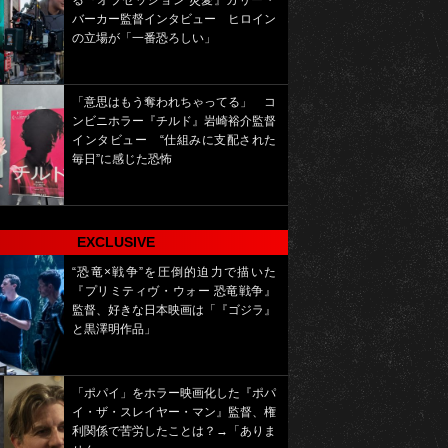
る『オブセッション 災愛』カリー・
バーカー監督インタビュー ヒロイン
の立場が「一番恐ろしい」
「意思はもう奪われちゃってる」 コ
ンビニホラー『チルド』岩崎裕介監督
インタビュー “仕組みに支配された
毎日”に感じた恐怖
EXCLUSIVE
“恐竜×戦争”を圧倒的迫力で描いた
『プリミティヴ・ウォー 恐竜戦争』
監督、好きな日本映画は「『ゴジラ』
と黒澤明作品」
「ポパイ」をホラー映画化した『ポパ
イ・ザ・スレイヤー・マン』監督、権
利関係で苦労したことは？→「ありま