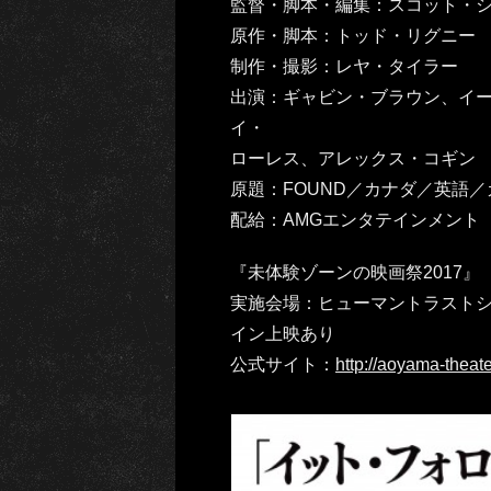
監督・脚本・編集：スコット・
原作・脚本：トッド・リグニー
制作・撮影：レヤ・タイラー
出演：ギャビン・ブラウン、イ
イ・
ローレス、アレックス・コギン
原題：FOUND／カナダ／英語／カ
配給：AMGエンタテインメント
『未体験ゾーンの映画祭2017』
実施会場：ヒューマントラスト
イン上映あり
公式サイト：
http://aoyama-theate