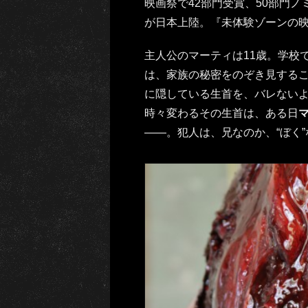
映画祭で42部門受賞、50部門
が日本上陸。『未体験ゾーンの映画
主人公のマーティは11歳。学校
は、家族の秘密をのぞき見する
に隠している生首を、バレない
時々変わるその生首は、ある日
――。犯人は、兄なのか、“ぼく