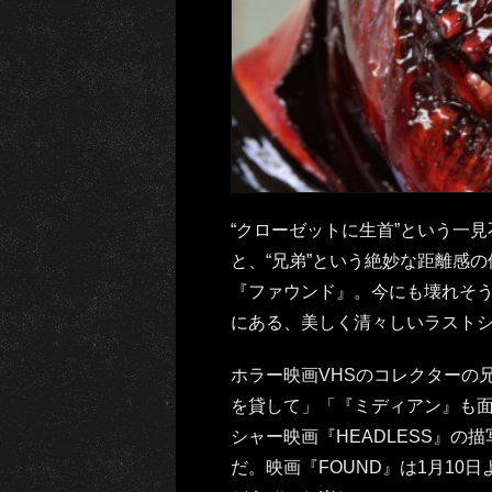
“クローゼットに生首”という一
と、“兄弟”という絶妙な距離感
『ファウンド』。今にも壊れそ
にある、美しく清々しいラスト
ホラー映画VHSのコレクターの
を貸して」「『ミディアン』も
シャー映画『HEADLESS』
だ。映画『FOUND』は1月10