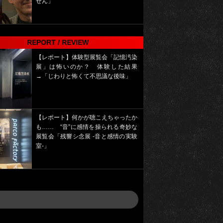
せん」
REPORT / REVIEW
【レポート】体験型展覧会「記憶汚染
展」は怖いのか？ 体験した結果
→「じわりと怖くて不思議な後味」
【レポート】何かが聴こえちゃったか
も…… “音”に感情を操られる奇妙な
展覧会「残響シ念展 -⾳と感情の実験
室-」