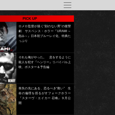
PICK UP
ロメロ監督が描く“顔のない男”の復讐
劇 サスペンス・ホラー『URAMI ～
怨み～』日本初ブルーレイ化、特典た
っぷり
それも俺がやった。 息をするように
殺人を犯す『ヘンリー』リバイバル上
映、ポスター＆予告編
喪失の先にある、恐るべき“救い” 生
命の倫理を揺るがすフォークホラー
『スターヴ・エイカー 召喚』９月公
開