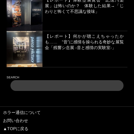
【レポート】体験型展覧会「記憶汚染
展」は怖いのか？ 体験した結果→「じ
わりと怖くて不思議な後味」
【レポート】何かが聴こえちゃったか
も…… “音”に感情を操られる奇妙な展覧
会「残響シ念展 -⾳と感情の実験室-」
SEARCH
ホラー通信について
お問い合わせ
▲TOPに戻る