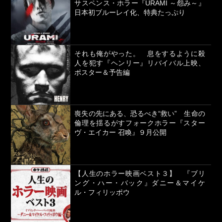
サスペンス・ホラー『URAMI ～怨み～』
日本初ブルーレイ化、特典たっぷり
それも俺がやった。 息をするように殺
人を犯す『ヘンリー』リバイバル上映、
ポスター＆予告編
喪失の先にある、恐るべき“救い” 生命の
倫理を揺るがすフォークホラー『スター
ヴ・エイカー 召喚』９月公開
【人生のホラー映画ベスト３】 『ブリ
ング・ハー・バック』ダニー＆マイケ
ル・フィリッポウ