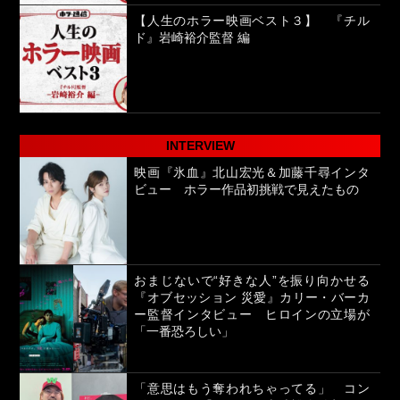
【人生のホラー映画ベスト３】 『チル
ド』岩崎裕介監督 編
INTERVIEW
映画『氷血』北山宏光＆加藤千尋インタ
ビュー ホラー作品初挑戦で見えたもの
おまじないで“好きな人”を振り向かせる
『オブセッション 災愛』カリー・バーカ
ー監督インタビュー ヒロインの立場が
「一番恐ろしい」
「意思はもう奪われちゃってる」 コン