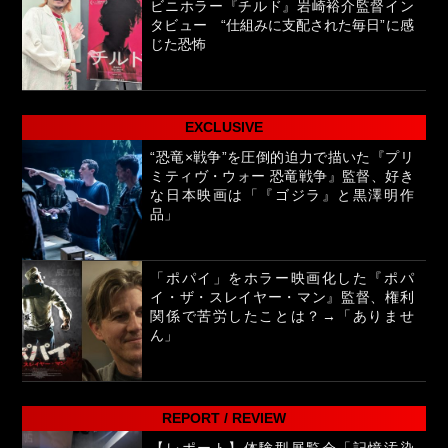
ビニホラー『チルド』岩崎裕介監督イン
タビュー “仕組みに支配された毎日”に感
じた恐怖
EXCLUSIVE
“恐竜×戦争”を圧倒的迫力で描いた『プリ
ミティヴ・ウォー 恐竜戦争』監督、好き
な日本映画は「『ゴジラ』と黒澤明作
品」
「ポパイ」をホラー映画化した『ポパ
イ・ザ・スレイヤー・マン』監督、権利
関係で苦労したことは？→「ありませ
ん」
REPORT / REVIEW