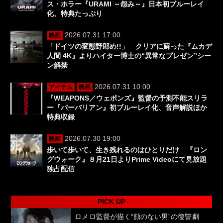
ス・ホラー『URAMI ～怨み～』日本初ブルーレイ
化、特典たっぷり
2026.07.31 17:00
映画
「ドイツの変態野郎め!!」 クリアに蘇った『ムカデ
人間 4K』よりハイター博士の“異常なプレゼン”シー
ン解禁
2026.07.31 10:00
アイテム
映画
『WEAPONS／ウェポンズ』監督の予測不能スリラ
ー『バーバリアン』初ブルーレイ化、音声解説ほか
特典収録
2026.07.30 19:00
映画
歩いて歩いて、生き残れるのはひとりだけ 『ロン
グウォーク』８月21日よりPrime Videoにて見放題
独占配信
PICK UP
ロメロ監督が描く“顔のない男”の復讐劇