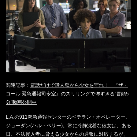
関連記事：
電話だけで殺人鬼から少女を守れ！ 『ザ・
コール 緊急通報司令室』のスリリングで怖すぎる“冒頭5
分”動画公開中
L.A.の911緊急通報センターのベテラン・オペレーター、
ジョーダン(ハル・ベリー)。常に冷静沈着な彼女は、ある
日、不法侵入者に脅える少女からの通報に対応するが、