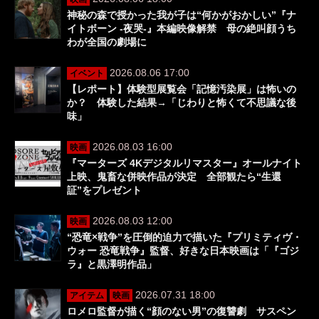
神秘の森で授かった我が子は“何かがおかしい”『ナ
イトボーン -夜哭-』本編映像解禁 母の絶叫顔うち
わが全国の劇場に
2026.08.06 17:00
イベント
【レポート】体験型展覧会「記憶汚染展」は怖いの
か？ 体験した結果→「じわりと怖くて不思議な後
味」
2026.08.03 16:00
映画
『マーターズ 4Kデジタルリマスター』オールナイト
上映、鬼畜な併映作品が決定 全部観たら“生還
証”をプレゼント
2026.08.03 12:00
映画
“恐竜×戦争”を圧倒的迫力で描いた『プリミティヴ・
ウォー 恐竜戦争』監督、好きな日本映画は「『ゴジ
ラ』と黒澤明作品」
2026.07.31 18:00
アイテム
映画
ロメロ監督が描く“顔のない男”の復讐劇 サスペン