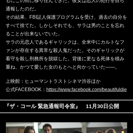
もにこの街に移り住んできた。彼女は恋人の犯行を自ら
通報したのだ。
その結果、FBI証人保護プログラムを受け、過去の自分を
すべて捨てた。しかしそれでも、サラは男のことを忘れ
ることが出来ないでいた。
サラの元恋人であるギャリックは、全米中にカルトなフ
ァンが存在する異常な殺人鬼だった。そのギャリックが
看守を殺し刑務所を脱獄した。背後に更なる死体を積み
重ね、かつて愛した女のもとへと向かっていた――。
上映館：ヒューマントラストシネマ渋谷ほか
公式FACEBOOK：
https://www.facebook.com/beautifuldie
『ザ・コール 緊急通報司令室』 11月30日公開